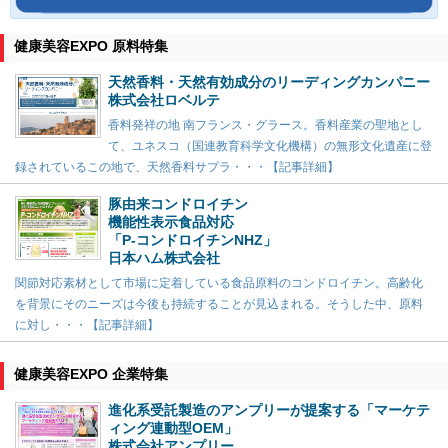
健康美容EXPO 原料特集
天然香料・天然有効成分のリーディングカンパニー
株式会社ロベルテ
香料発祥の地 南フランス・グラース。香料産業の聖地とし
て、ユネスコ（国連教育科学文化機構）の無形文化遺産に登
録されているこの地で、天然香料サプラ・・・【記事詳細】
豚由来コンドロイチン
機能性表示食品対応
「P-コンドロイチンNHZ」
日本ハム株式会社
関節対応素材として市場に定着している食品原料のコンドロイチン。高齢化
を背景にそのニーズは今後も持続することが見込まれる。そうした中、原料
に対し・・・【記事詳細】
健康美容EXPO 企業特集
進化系受託製造のアンプリーが提案する「マーケテ
ィング連動型OEM」
株式会社アンプリー