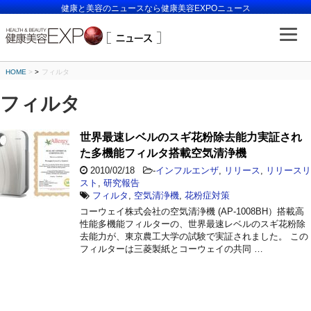
健康と美容のニュースなら健康美容EXPOニュース
HOME
>
フィルタ
フィルタ
世界最速レベルのスギ花粉除去能力実証され
た多機能フィルタ搭載空気清浄機
2010/02/18
-
インフルエンザ
,
リリース
,
リリースリ
スト
,
研究報告
フィルタ
,
空気清浄機
,
花粉症対策
コーウェイ株式会社の空気清浄機 (AP-1008BH）搭載高
性能多機能フィルターの、世界最速レベルのスギ花粉除
去能力が、東京農工大学の試験で実証されました。 この
フィルターは三菱製紙とコーウェイの共同 …