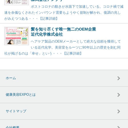
ポストコロナの動きが水面下で加速している。コロナ禍で減
速を余儀なくされたインバウンド需要もようやく規制が解かれ、復調の兆し
がみえつつある・・・【記事詳細】
髪を知り尽くす唯一無二のOEM企業
近代化学株式会社
ヘアケア製品のOEMメーカーとして絶大な信頼を獲得して
いる近代化学。美容室をルーツに90年以上の歴史を刻む同
社が掲げるのは「幸せ」という・・・【記事詳細】
ホーム
健康美容EXPOとは
サイトマップ
会社概要