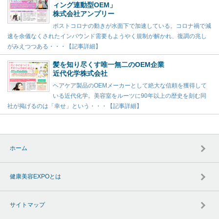
ィング連動型OEM」
株式会社アンプリー
ポストコロナの動きが水面下で加速している。コロナ禍で減
速を余儀なくされたインバウンド需要もようやく規制が解かれ、復調の兆し
がみえつつある・・・【記事詳細】
髪を知り尽くす唯一無二のOEM企業
近代化学株式会社
ヘアケア製品のOEMメーカーとして絶大な信頼を獲得して
いる近代化学。美容室をルーツに90年以上の歴史を刻む同
社が掲げるのは「幸せ」という・・・【記事詳細】
ホーム
健康美容EXPOとは
サイトマップ