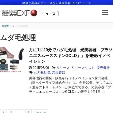
健康と美容のニュースなら健康美容EXPOニュース
HOME
>
ムダ毛処理
ムダ毛処理
月に1回20分でムダ毛処理 光美容器「プラソ
ニエスムーズスキンGOLD」」を発売/イノベ
イション
2015/03/06
-
リリース
,
リリースリスト
,
美容機器
ムダ毛処理
,
光美容器
美容機器の開発・販売を行うイノベイション株式会社
（旧ベターライフ株式会社） は、全身20分、そしてエス
テ並みのトリートメントが家庭でできる、光美容器「プ
ラソニエスムーズスキンGOLD」の販売を4月1日 …
1
2
…
5
次へ »