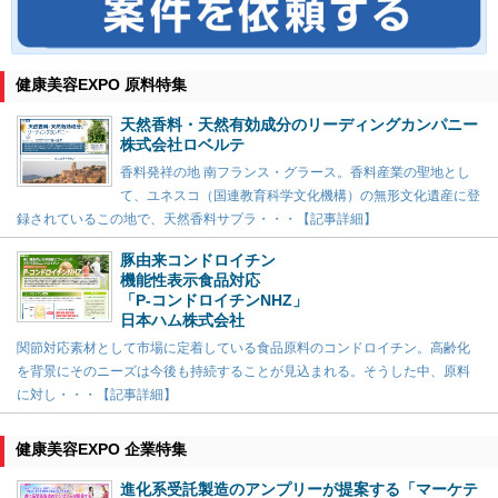
健康美容EXPO 原料特集
天然香料・天然有効成分のリーディングカンパニー
株式会社ロベルテ
香料発祥の地 南フランス・グラース。香料産業の聖地とし
て、ユネスコ（国連教育科学文化機構）の無形文化遺産に登
録されているこの地で、天然香料サプラ・・・【記事詳細】
豚由来コンドロイチン
機能性表示食品対応
「P-コンドロイチンNHZ」
日本ハム株式会社
関節対応素材として市場に定着している食品原料のコンドロイチン。高齢化
を背景にそのニーズは今後も持続することが見込まれる。そうした中、原料
に対し・・・【記事詳細】
健康美容EXPO 企業特集
進化系受託製造のアンプリーが提案する「マーケテ