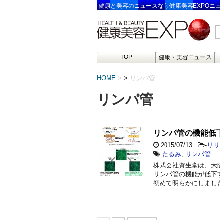
健康と美容のニュースなら健康美容EXPOニ
TOP
健康・美容ニュース
HOME
>
リンパ管
リンパ管
リンパ管の機能低
2015/07/13
-
リリ
たるみ
,
リンパ管
株式会社資生堂は、大
リンパ管の機能が低下
初めて明らかにしまし