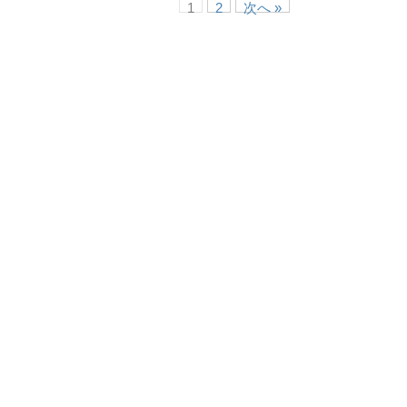
1
2
次へ »