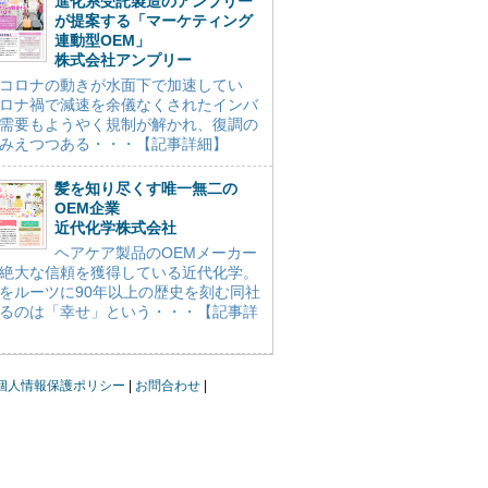
進化系受託製造のアンプリー
が提案する「マーケティング
連動型OEM」
株式会社アンプリー
コロナの動きが水面下で加速してい
ロナ禍で減速を余儀なくされたインバ
需要もようやく規制が解かれ、復調の
みえつつある・・・【記事詳細】
髪を知り尽くす唯一無二の
OEM企業
近代化学株式会社
ヘアケア製品のOEMメーカー
絶大な信頼を獲得している近代化学。
をルーツに90年以上の歴史を刻む同社
るのは「幸せ」という・・・【記事詳
個人情報保護ポリシー
お問合わせ