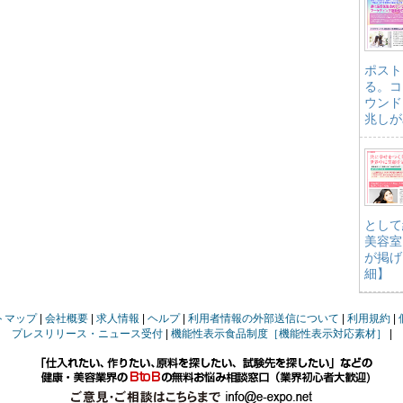
ポスト
る。コ
ウンド
兆しが
として
美容室
が掲げ
細】
トマップ
会社概要
求人情報
ヘルプ
利用者情報の外部送信について
利用規約
プレスリリース・ニュース受付
機能性表示食品制度［機能性表示対応素材］