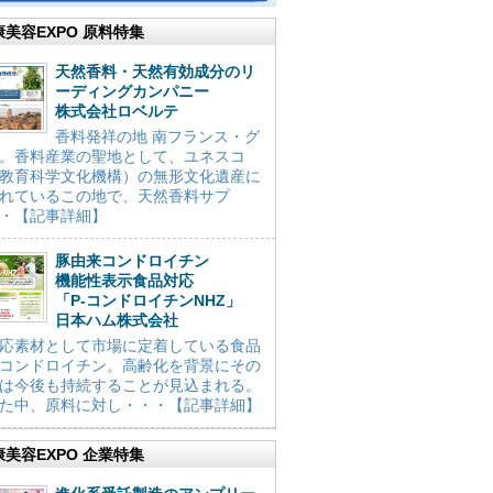
康美容EXPO 原料特集
天然香料・天然有効成分のリ
ーディングカンパニー
株式会社ロベルテ
香料発祥の地 南フランス・グ
。香料産業の聖地として、ユネスコ
教育科学文化機構）の無形文化遺産に
れているこの地で、天然香料サプ
・【記事詳細】
豚由来コンドロイチン
機能性表示食品対応
「P-コンドロイチンNHZ」
日本ハム株式会社
応素材として市場に定着している食品
コンドロイチン。高齢化を背景にその
は今後も持続することが見込まれる。
た中、原料に対し・・・【記事詳細】
康美容EXPO 企業特集