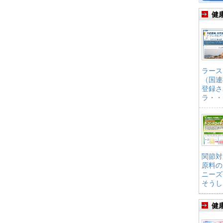
健
ラース
（国連
登録さ
ラ・・
関節対
原料の
ニーズ
そうし
健