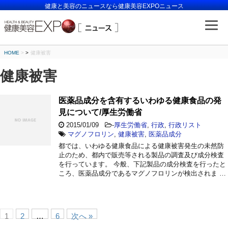
健康と美容のニュースなら健康美容EXPOニュース
HOME
>
健康被害
健康被害
医薬品成分を含有するいわゆる健康食品の発
見について/厚生労働省
2015/01/09
-
厚生労働省
,
行政
,
行政リスト
マグノフロリン
,
健康被害
,
医薬品成分
都では、いわゆる健康食品による健康被害発生の未然防
止のため、都内で販売等される製品の調査及び成分検査
を行っています。 今般、下記製品の成分検査を行ったと
ころ、医薬品成分であるマグノフロリンが検出されま …
1
2
…
6
次へ »