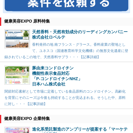
健康美容EXPO 原料特集
天然香料・天然有効成分のリーディングカンパニー
株式会社ロベルテ
香料発祥の地 南フランス・グラース。香料産業の聖地とし
て、ユネスコ（国連教育科学文化機構）の無形文化遺産に登
録されているこの地で、天然香料サプラ・・・【記事詳細】
豚由来コンドロイチン
機能性表示食品対応
「P-コンドロイチンNHZ」
日本ハム株式会社
関節対応素材として市場に定着している食品原料のコンドロイチン。高齢化
を背景にそのニーズは今後も持続することが見込まれる。そうした中、原料
に対し・・・【記事詳細】
健康美容EXPO 企業特集
進化系受託製造のアンプリーが提案する「マーケテ