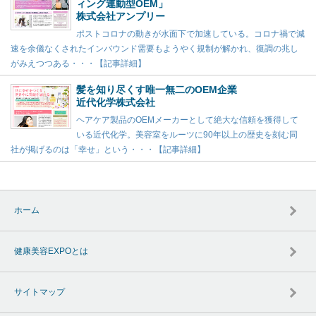
ィング連動型OEM」
株式会社アンプリー
ポストコロナの動きが水面下で加速している。コロナ禍で減
速を余儀なくされたインバウンド需要もようやく規制が解かれ、復調の兆し
がみえつつある・・・【記事詳細】
髪を知り尽くす唯一無二のOEM企業
近代化学株式会社
ヘアケア製品のOEMメーカーとして絶大な信頼を獲得して
いる近代化学。美容室をルーツに90年以上の歴史を刻む同
社が掲げるのは「幸せ」という・・・【記事詳細】
ホーム
健康美容EXPOとは
サイトマップ