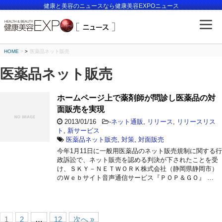
健康と美容のニュースなら健康美容EXPOニュース
HOME
>
医薬品ネット販売
医薬品ネット販売
ホームページ上で薬剤師が問診し医薬品の対
面販売を実現
2013/01/16
-
ネット通販
,
リリース
,
リリースリス
ト
,
新サービス
医薬品ネット販売
,
対策
,
対面販売
今年1月11日に一般用医薬品のネット販売規制に関する行
政訴訟で、ネット販売を認める判決が下されたことを受
け、ＳＫＹ－ＮＥＴＷＯＲＫ株式会社（静岡県静岡市）
のＷｅｂサイト音声通信サービス『ＰＯＰ＆ＧＯ』 …
1
2
…
12
次へ »