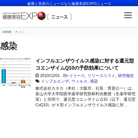
健康と美容のニュースなら健康美容EXPOニュース
HOME
>
感染
感染
インフルエンザウイルス感染に対する還元型
コエンザイムQ10の予防効果について
2010/12/01
-
リリース
,
リリースリスト
,
研究報告
インフルエンザ
,
ウィルス
,
感染
株式会社カネカ（本社：大阪市、社長：菅原公一）は、
富山大学大学院医学薬学研究部林利光教授（生薬学研究
室）と共同で、還元型コエンザイムＱ10（以下、還元型
CoQ10）がＡ型インフルエンザウイルス感染に対 …