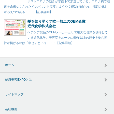
ポストコロナの動きが水面下で加速している。コロナ禍で減
速を余儀なくされたインバウンド需要もようやく規制が解かれ、復調の兆し
がみえつつある・・・【記事詳細】
髪を知り尽くす唯一無二のOEM企業
近代化学株式会社
ヘアケア製品のOEMメーカーとして絶大な信頼を獲得して
いる近代化学。美容室をルーツに90年以上の歴史を刻む同
社が掲げるのは「幸せ」という・・・【記事詳細】
ホーム
健康美容EXPOとは
サイトマップ
会社概要