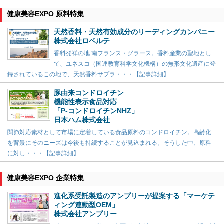
健康美容EXPO 原料特集
天然香料・天然有効成分のリーディングカンパニー
株式会社ロベルテ
香料発祥の地 南フランス・グラース。香料産業の聖地とし
て、ユネスコ（国連教育科学文化機構）の無形文化遺産に登
録されているこの地で、天然香料サプラ・・・【記事詳細】
豚由来コンドロイチン
機能性表示食品対応
「P-コンドロイチンNHZ」
日本ハム株式会社
関節対応素材として市場に定着している食品原料のコンドロイチン。高齢化
を背景にそのニーズは今後も持続することが見込まれる。そうした中、原料
に対し・・・【記事詳細】
健康美容EXPO 企業特集
進化系受託製造のアンプリーが提案する「マーケテ
ィング連動型OEM」
株式会社アンプリー