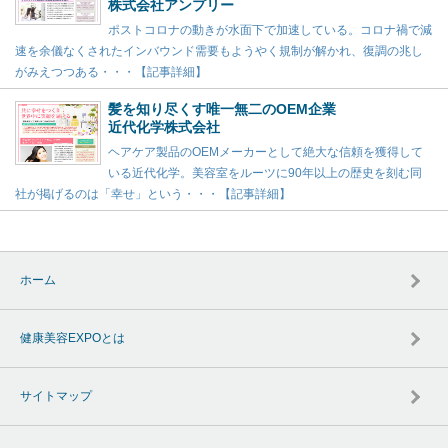
株式会社アンプリー
ポストコロナの動きが水面下で加速している。コロナ禍で減
速を余儀なくされたインバウンド需要もようやく規制が解かれ、復調の兆し
がみえつつある・・・【記事詳細】
髪を知り尽くす唯一無二のOEM企業
近代化学株式会社
ヘアケア製品のOEMメーカーとして絶大な信頼を獲得して
いる近代化学。美容室をルーツに90年以上の歴史を刻む同
社が掲げるのは「幸せ」という・・・【記事詳細】
ホーム
健康美容EXPOとは
サイトマップ