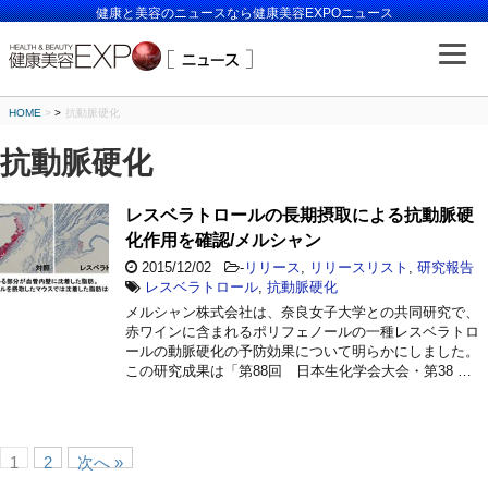
健康と美容のニュースなら健康美容EXPOニュース
HOME
>
抗動脈硬化
抗動脈硬化
レスベラトロールの長期摂取による抗動脈硬
化作用を確認/メルシャン
2015/12/02
-
リリース
,
リリースリスト
,
研究報告
レスベラトロール
,
抗動脈硬化
メルシャン株式会社は、奈良女子大学との共同研究で、
赤ワインに含まれるポリフェノールの一種レスベラトロ
ールの動脈硬化の予防効果について明らかにしました。
この研究成果は「第88回 日本生化学会大会・第38 …
1
2
次へ »