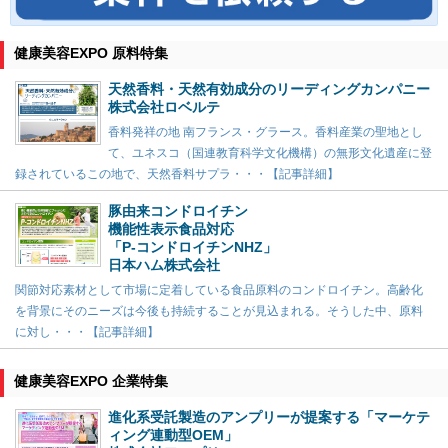
健康美容EXPO 原料特集
天然香料・天然有効成分のリーディングカンパニー
株式会社ロベルテ
香料発祥の地 南フランス・グラース。香料産業の聖地とし
て、ユネスコ（国連教育科学文化機構）の無形文化遺産に登
録されているこの地で、天然香料サプラ・・・【記事詳細】
豚由来コンドロイチン
機能性表示食品対応
「P-コンドロイチンNHZ」
日本ハム株式会社
関節対応素材として市場に定着している食品原料のコンドロイチン。高齢化
を背景にそのニーズは今後も持続することが見込まれる。そうした中、原料
に対し・・・【記事詳細】
健康美容EXPO 企業特集
進化系受託製造のアンプリーが提案する「マーケテ
ィング連動型OEM」