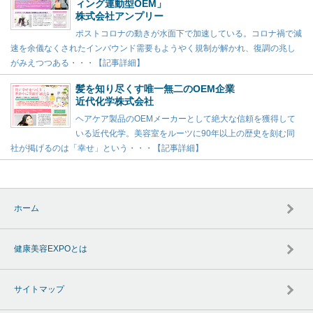
ィング連動型OEM」
株式会社アンプリー
ポストコロナの動きが水面下で加速している。コロナ禍で減
速を余儀なくされたインバウンド需要もようやく規制が解かれ、復調の兆し
がみえつつある・・・【記事詳細】
髪を知り尽くす唯一無二のOEM企業
近代化学株式会社
ヘアケア製品のOEMメーカーとして絶大な信頼を獲得して
いる近代化学。美容室をルーツに90年以上の歴史を刻む同
社が掲げるのは「幸せ」という・・・【記事詳細】
ホーム
健康美容EXPOとは
サイトマップ