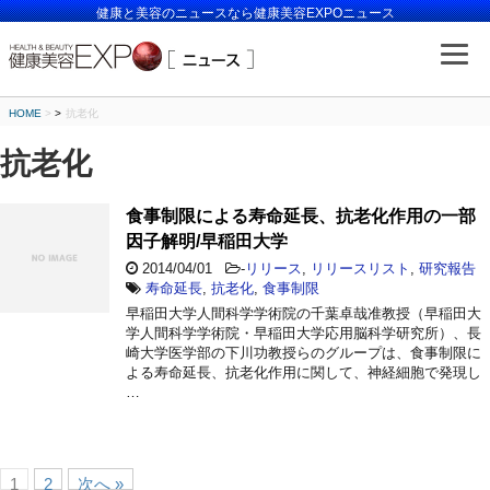
健康と美容のニュースなら健康美容EXPOニュース
HOME
>
抗老化
抗老化
食事制限による寿命延長、抗老化作用の一部
因子解明/早稲田大学
2014/04/01
-
リリース
,
リリースリスト
,
研究報告
寿命延長
,
抗老化
,
食事制限
早稲田大学人間科学学術院の千葉卓哉准教授（早稲田大
学人間科学学術院・早稲田大学応用脳科学研究所）、長
崎大学医学部の下川功教授らのグループは、食事制限に
よる寿命延長、抗老化作用に関して、神経細胞で発現し
…
1
2
次へ »