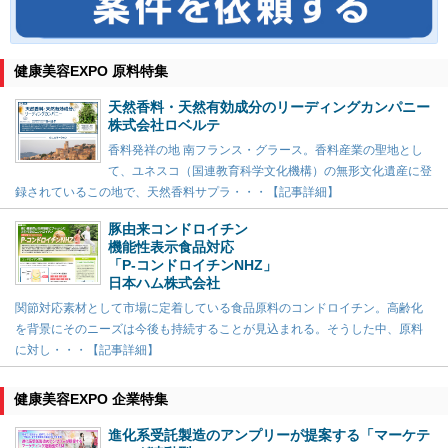
健康美容EXPO 原料特集
天然香料・天然有効成分のリーディングカンパニー
株式会社ロベルテ
香料発祥の地 南フランス・グラース。香料産業の聖地とし
て、ユネスコ（国連教育科学文化機構）の無形文化遺産に登
録されているこの地で、天然香料サプラ・・・【記事詳細】
豚由来コンドロイチン
機能性表示食品対応
「P-コンドロイチンNHZ」
日本ハム株式会社
関節対応素材として市場に定着している食品原料のコンドロイチン。高齢化
を背景にそのニーズは今後も持続することが見込まれる。そうした中、原料
に対し・・・【記事詳細】
健康美容EXPO 企業特集
進化系受託製造のアンプリーが提案する「マーケテ