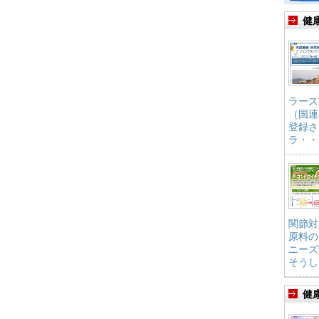
健
ラース
（国連
登録さ
ラ・・
関節対
原料の
ニーズ
そうし
健