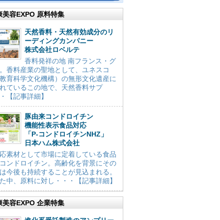
康美容EXPO 原料特集
天然香料・天然有効成分のリ
ーディングカンパニー
株式会社ロベルテ
香料発祥の地 南フランス・グ
。香料産業の聖地として、ユネスコ
教育科学文化機構）の無形文化遺産に
れているこの地で、天然香料サプ
・【記事詳細】
豚由来コンドロイチン
機能性表示食品対応
「P-コンドロイチンNHZ」
日本ハム株式会社
応素材として市場に定着している食品
コンドロイチン。高齢化を背景にその
は今後も持続することが見込まれる。
た中、原料に対し・・・【記事詳細】
康美容EXPO 企業特集