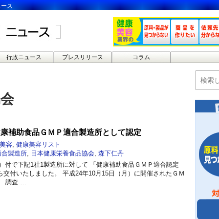
ュース
行政ニュース
プレスリリース
コラム
協会
健康補助食品ＧＭＰ適合製造所として認定
美容
,
健康美容リスト
適合製造所
,
日本健康栄養食品協会
,
森下仁丹
（水）付で下記1社1製造所に対して 「健康補助食品ＧＭＰ適合認定
交付いたしました。 平成24年10月15日（月）に開催されたＧＭ
 調査 …