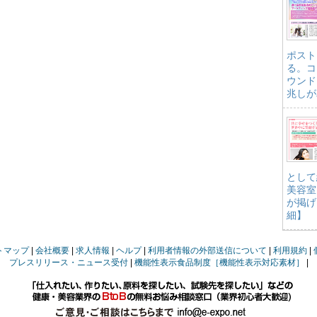
ポスト
る。コ
ウンド
兆しが
として
美容室
が掲げ
細】
トマップ
会社概要
求人情報
ヘルプ
利用者情報の外部送信について
利用規約
プレスリリース・ニュース受付
機能性表示食品制度［機能性表示対応素材］