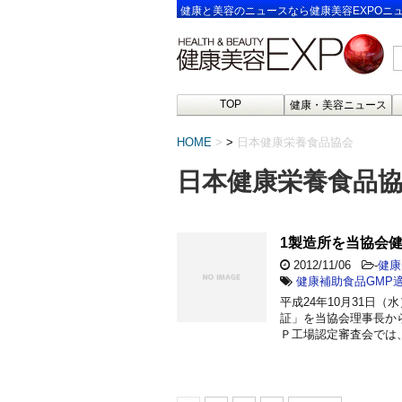
健康と美容のニュースなら健康美容EXPOニ
TOP
健康・美容ニュース
HOME
>
日本健康栄養食品協会
日本健康栄養食品
1製造所を当協会
2012/11/06
-
健康
健康補助食品GMP
平成24年10月31日
証」を当協会理事長から
Ｐ工場認定審査会では、