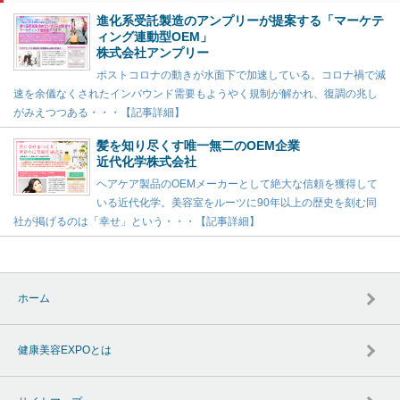
進化系受託製造のアンプリーが提案する「マーケテ
ィング連動型OEM」
株式会社アンプリー
ポストコロナの動きが水面下で加速している。コロナ禍で減
速を余儀なくされたインバウンド需要もようやく規制が解かれ、復調の兆し
がみえつつある・・・【記事詳細】
髪を知り尽くす唯一無二のOEM企業
近代化学株式会社
ヘアケア製品のOEMメーカーとして絶大な信頼を獲得して
いる近代化学。美容室をルーツに90年以上の歴史を刻む同
社が掲げるのは「幸せ」という・・・【記事詳細】
ホーム
健康美容EXPOとは