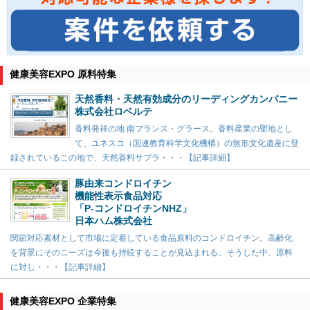
健康美容EXPO 原料特集
天然香料・天然有効成分のリーディングカンパニー
株式会社ロベルテ
香料発祥の地 南フランス・グラース。香料産業の聖地とし
て、ユネスコ（国連教育科学文化機構）の無形文化遺産に登
録されているこの地で、天然香料サプラ・・・【記事詳細】
豚由来コンドロイチン
機能性表示食品対応
「P-コンドロイチンNHZ」
日本ハム株式会社
関節対応素材として市場に定着している食品原料のコンドロイチン。高齢化
を背景にそのニーズは今後も持続することが見込まれる。そうした中、原料
に対し・・・【記事詳細】
健康美容EXPO 企業特集