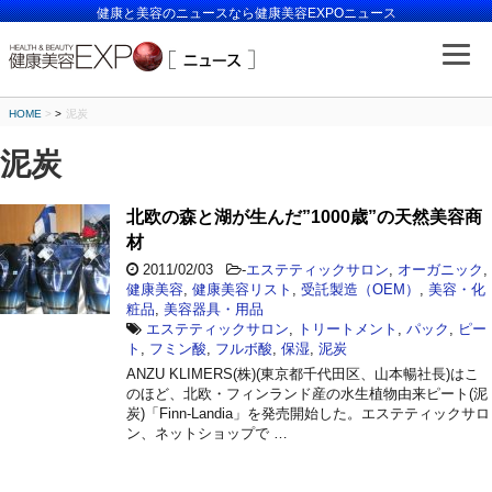
健康と美容のニュースなら健康美容EXPOニュース
HOME
>
泥炭
泥炭
北欧の森と湖が生んだ”1000歳”の天然美容商
材
2011/02/03
-
エステティックサロン
,
オーガニック
,
健康美容
,
健康美容リスト
,
受託製造（OEM）
,
美容・化
粧品
,
美容器具・用品
エステティックサロン
,
トリートメント
,
パック
,
ピー
ト
,
フミン酸
,
フルボ酸
,
保湿
,
泥炭
ANZU KLIMERS(株)(東京都千代田区、山本暢社長)はこ
のほど、北欧・フィンランド産の水生植物由来ピート(泥
炭)「Finn-Landia」を発売開始した。エステティックサロ
ン、ネットショップで …