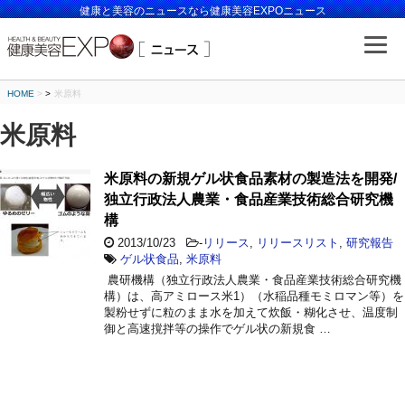
健康と美容のニュースなら健康美容EXPOニュース
HOME
>
米原料
米原料
米原料の新規ゲル状食品素材の製造法を開発/
独立行政法人農業・食品産業技術総合研究機
構
2013/10/23
-
リリース
,
リリースリスト
,
研究報告
ゲル状食品
,
米原料
農研機構（独立行政法人農業・食品産業技術総合研究機
構）は、高アミロース米1）（水稲品種モミロマン等）を
製粉せずに粒のまま水を加えて炊飯・糊化させ、温度制
御と高速撹拌等の操作でゲル状の新規食 …