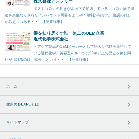
株式会社アンプリー
ポストコロナの動きが水面下で加速している。コロナ禍で減
速を余儀なくされたインバウンド需要もようやく規制が解かれ、復調の兆し
がみえつつある・・・【記事詳細】
髪を知り尽くす唯一無二のOEM企業
近代化学株式会社
ヘアケア製品のOEMメーカーとして絶大な信頼を獲得して
いる近代化学。美容室をルーツに90年以上の歴史を刻む同
社が掲げるのは「幸せ」という・・・【記事詳細】
ホーム
健康美容EXPOとは
サイトマップ