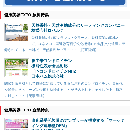
健康美容EXPO 原料特集
天然香料・天然有効成分のリーディングカンパニー
株式会社ロベルテ
香料発祥の地 南フランス・グラース。香料産業の聖地とし
て、ユネスコ（国連教育科学文化機構）の無形文化遺産に登
録されているこの地で、天然香料サプラ・・・【記事詳細】
豚由来コンドロイチン
機能性表示食品対応
「P-コンドロイチンNHZ」
日本ハム株式会社
関節対応素材として市場に定着している食品原料のコンドロイチン。高齢化
を背景にそのニーズは今後も持続することが見込まれる。そうした中、原料
に対し・・・【記事詳細】
健康美容EXPO 企業特集
進化系受託製造のアンプリーが提案する「マーケテ
ィング連動型OEM」