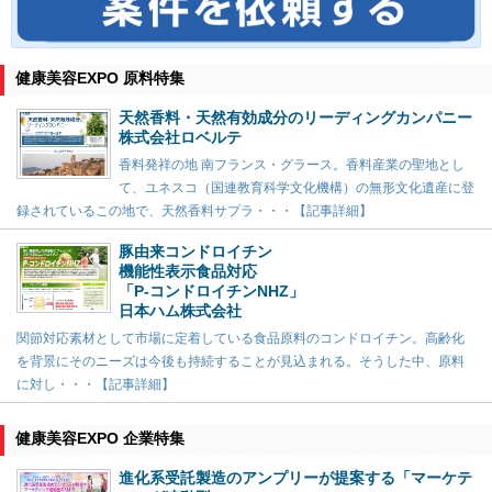
健康美容EXPO 原料特集
天然香料・天然有効成分のリーディングカンパニー
株式会社ロベルテ
香料発祥の地 南フランス・グラース。香料産業の聖地とし
て、ユネスコ（国連教育科学文化機構）の無形文化遺産に登
録されているこの地で、天然香料サプラ・・・【記事詳細】
豚由来コンドロイチン
機能性表示食品対応
「P-コンドロイチンNHZ」
日本ハム株式会社
関節対応素材として市場に定着している食品原料のコンドロイチン。高齢化
を背景にそのニーズは今後も持続することが見込まれる。そうした中、原料
に対し・・・【記事詳細】
健康美容EXPO 企業特集
進化系受託製造のアンプリーが提案する「マーケテ