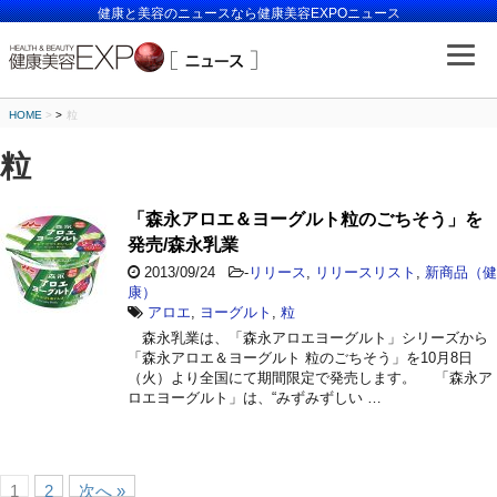
健康と美容のニュースなら健康美容EXPOニュース
HOME
>
粒
粒
「森永アロエ＆ヨーグルト粒のごちそう」を
発売/森永乳業
2013/09/24
-
リリース
,
リリースリスト
,
新商品（健
康）
アロエ
,
ヨーグルト
,
粒
森永乳業は、「森永アロエヨーグルト」シリーズから
「森永アロエ＆ヨーグルト 粒のごちそう」を10月8日
（火）より全国にて期間限定で発売します。 「森永ア
ロエヨーグルト」は、“みずみずしい …
1
2
次へ »