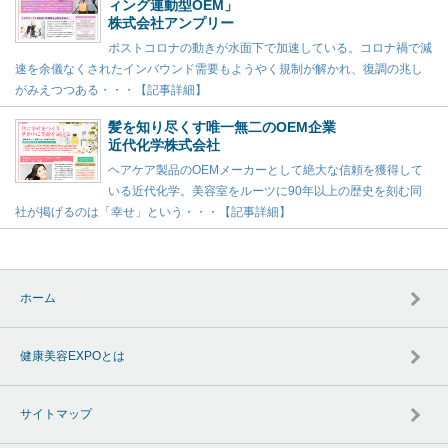
ィング連動型OEM」
株式会社アンプリー
ポストコロナの動きが水面下で加速している。コロナ禍で減
速を余儀なくされたインバウンド需要もようやく規制が解かれ、復調の兆し
がみえつつある・・・【記事詳細】
髪を知り尽くす唯一無二のOEM企業
近代化学株式会社
ヘアケア製品のOEMメーカーとして絶大な信頼を獲得して
いる近代化学。美容室をルーツに90年以上の歴史を刻む同
社が掲げるのは「幸せ」という・・・【記事詳細】
ホーム
健康美容EXPOとは
サイトマップ