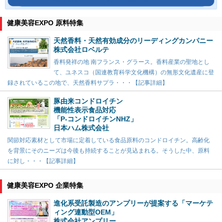
健康美容EXPO 原料特集
天然香料・天然有効成分のリーディングカンパニー
株式会社ロベルテ
香料発祥の地 南フランス・グラース。香料産業の聖地とし
て、ユネスコ（国連教育科学文化機構）の無形文化遺産に登
録されているこの地で、天然香料サプラ・・・【記事詳細】
豚由来コンドロイチン
機能性表示食品対応
「P-コンドロイチンNHZ」
日本ハム株式会社
関節対応素材として市場に定着している食品原料のコンドロイチン。高齢化
を背景にそのニーズは今後も持続することが見込まれる。そうした中、原料
に対し・・・【記事詳細】
健康美容EXPO 企業特集
進化系受託製造のアンプリーが提案する「マーケテ
ィング連動型OEM」
株式会社アンプリー