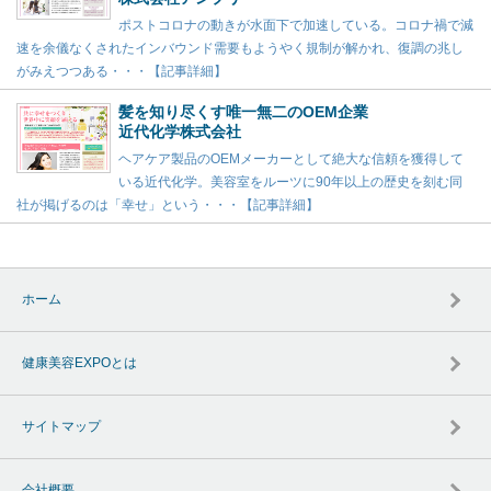
ポストコロナの動きが水面下で加速している。コロナ禍で減
速を余儀なくされたインバウンド需要もようやく規制が解かれ、復調の兆し
がみえつつある・・・【記事詳細】
髪を知り尽くす唯一無二のOEM企業
近代化学株式会社
ヘアケア製品のOEMメーカーとして絶大な信頼を獲得して
いる近代化学。美容室をルーツに90年以上の歴史を刻む同
社が掲げるのは「幸せ」という・・・【記事詳細】
ホーム
健康美容EXPOとは
サイトマップ
会社概要