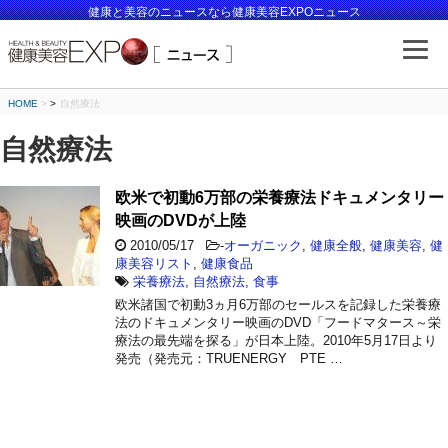
健康と美容のニュースなら健康美容EXPOニュース
HOME
>
自然療法
自然療法
欧米で初動6万部の栄養療法ドキュメンタリー
映画のDVDが上陸
2010/05/17
-
オーガニック
,
健康全般
,
健康美容
,
健
康美容リスト
,
健康食品
栄養療法
,
自然療法
,
食事
欧米諸国で初動3ヵ月6万部のセールスを記録した栄養療
法のドキュメンタリー映画のDVD「フードマタース～栄
療法の最先端を探る」が日本上陸。2010年5月17日より
発売（発売元：TRUENERGY PTE …