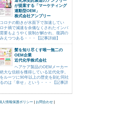
進化系受託製造のアンプリー
が提案する「マーケティング
連動型OEM」
株式会社アンプリー
コロナの動きが水面下で加速してい
ロナ禍で減速を余儀なくされたインバ
需要もようやく規制が解かれ、復調の
みえつつある・・・【記事詳細】
髪を知り尽くす唯一無二の
OEM企業
近代化学株式会社
ヘアケア製品のOEMメーカー
絶大な信頼を獲得している近代化学。
をルーツに90年以上の歴史を刻む同社
るのは「幸せ」という・・・【記事詳
個人情報保護ポリシー
お問合わせ