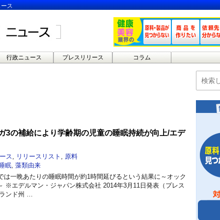
ュース
行政ニュース
プレスリリース
コラム
ガ3の補給により学齢期の児童の睡眠持続が向上/エデ
ース
,
リリースリスト
,
原料
睡眠
,
藻類由来
群では一晩あたりの睡眠時間が約1時間延びるという結果に～オック
 ※エデルマン・ジャパン株式会社 2014年3月11日発表（プレス
ランド州 …