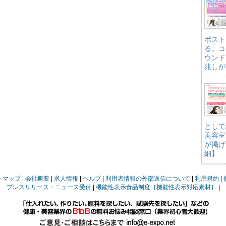
ポスト
る。コ
ウンド
兆しが
として
美容室
が掲げ
細】
トマップ
会社概要
求人情報
ヘルプ
利用者情報の外部送信について
利用規約
プレスリリース・ニュース受付
機能性表示食品制度［機能性表示対応素材］