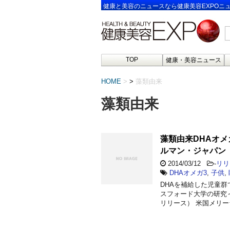
健康と美容のニュースなら健康美容EXPOニ
TOP
健康・美容ニュース
HOME
>
藻類由来
藻類由来
藻類由来DHAオメ
ルマン・ジャパン
2014/03/12
-
リリ
DHAオメガ3
,
子供
,
DHAを補給した児童
スフォード大学の研究～
リリース） 米国メリー