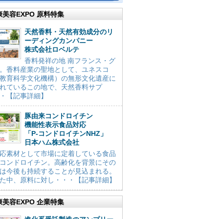
康美容EXPO 原料特集
天然香料・天然有効成分のリ
ーディングカンパニー
株式会社ロベルテ
香料発祥の地 南フランス・グ
。香料産業の聖地として、ユネスコ
教育科学文化機構）の無形文化遺産に
れているこの地で、天然香料サプ
・【記事詳細】
豚由来コンドロイチン
機能性表示食品対応
「P-コンドロイチンNHZ」
日本ハム株式会社
応素材として市場に定着している食品
コンドロイチン。高齢化を背景にその
は今後も持続することが見込まれる。
た中、原料に対し・・・【記事詳細】
康美容EXPO 企業特集