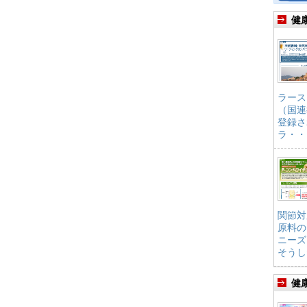
健
ラース
（国連
登録さ
ラ・・
関節対
原料の
ニーズ
そうし
健