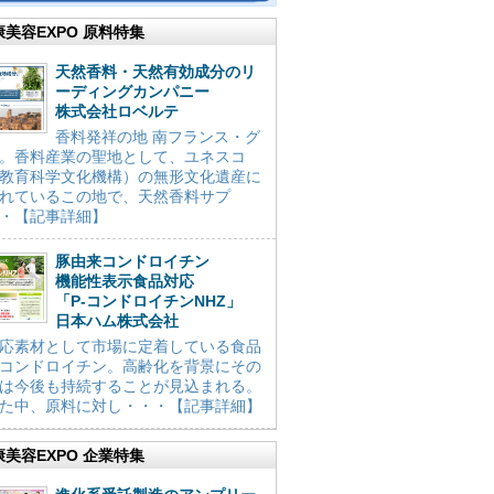
康美容EXPO 原料特集
天然香料・天然有効成分のリ
ーディングカンパニー
株式会社ロベルテ
香料発祥の地 南フランス・グ
。香料産業の聖地として、ユネスコ
教育科学文化機構）の無形文化遺産に
れているこの地で、天然香料サプ
・【記事詳細】
豚由来コンドロイチン
機能性表示食品対応
「P-コンドロイチンNHZ」
日本ハム株式会社
応素材として市場に定着している食品
コンドロイチン。高齢化を背景にその
は今後も持続することが見込まれる。
た中、原料に対し・・・【記事詳細】
康美容EXPO 企業特集