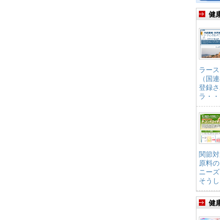
健
ラース
（国連
登録さ
ラ・・
関節対
原料の
ニーズ
そうし
健