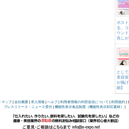
ポスト
る。コ
ウンド
兆しが
として
美容室
が掲げ
細】
トマップ
会社概要
求人情報
ヘルプ
利用者情報の外部送信について
利用規約
プレスリリース・ニュース受付
機能性表示食品制度［機能性表示対応素材］