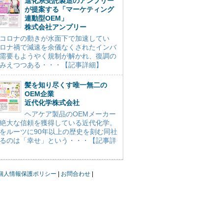
進化系受託製造のアンプリー
が提案する「マーケティング
連動型OEM」
株式会社アンプリー
コロナの動きが水面下で加速してい
ロナ禍で減速を余儀なくされたインバ
需要もようやく規制が解かれ、復調の
みえつつある・・・【記事詳細】
髪を知り尽くす唯一無二の
OEM企業
近代化学株式会社
ヘアケア製品のOEMメーカー
絶大な信頼を獲得している近代化学。
をルーツに90年以上の歴史を刻む同社
るのは「幸せ」という・・・【記事詳
個人情報保護ポリシー
お問合わせ