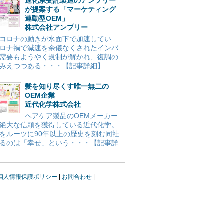
進化系受託製造のアンプリー
が提案する「マーケティング
連動型OEM」
株式会社アンプリー
コロナの動きが水面下で加速してい
ロナ禍で減速を余儀なくされたインバ
需要もようやく規制が解かれ、復調の
みえつつある・・・【記事詳細】
髪を知り尽くす唯一無二の
OEM企業
近代化学株式会社
ヘアケア製品のOEMメーカー
絶大な信頼を獲得している近代化学。
をルーツに90年以上の歴史を刻む同社
るのは「幸せ」という・・・【記事詳
個人情報保護ポリシー
お問合わせ