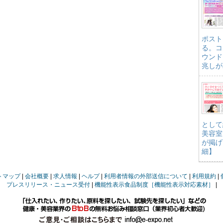
ポスト
る。コ
ウンド
兆しが
として
美容室
が掲げ
細】
トマップ
会社概要
求人情報
ヘルプ
利用者情報の外部送信について
利用規約
プレスリリース・ニュース受付
機能性表示食品制度［機能性表示対応素材］