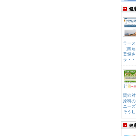
健
ラース
（国連
登録さ
ラ・・
関節対
原料の
ニーズ
そうし
健