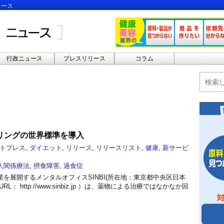
ュース
行政ニュース
プレスリリース
コラム
リングの世界標準を導入
トプレス
,
ダイエット
,
リリース
,
リリースリスト
,
健康
,
新サービ
人関係療法
,
摂食障害
,
過食症
を展開するメンタルオフィスSINBI(所在地：東京都中央区日本
： http://www.sinbiz.jp ）は、薬物による治療ではなかなか回