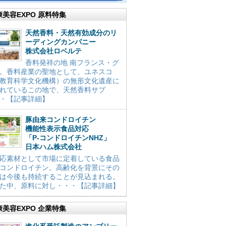
康美容EXPO 原料特集
天然香料・天然有効成分のリ
ーディングカンパニー
株式会社ロベルテ
香料発祥の地 南フランス・グ
。香料産業の聖地として、ユネスコ
教育科学文化機構）の無形文化遺産に
れているこの地で、天然香料サプ
・【記事詳細】
豚由来コンドロイチン
機能性表示食品対応
「P-コンドロイチンNHZ」
日本ハム株式会社
応素材として市場に定着している食品
コンドロイチン。高齢化を背景にその
は今後も持続することが見込まれる。
た中、原料に対し・・・【記事詳細】
康美容EXPO 企業特集