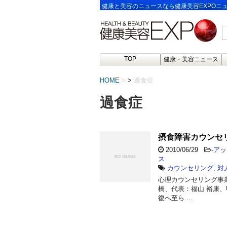
健康と美容のニュースなら健康美容EXPOニ
TOP
健康・美容ニュース
HOME
>
過食症
過食症
摂食障害カウンセ
2010/06/29
-
アッ
ス
カウンセリング
,
対
心理カウンセリング事業
橋、代表：福山 裕康、URL
復へ至ら …