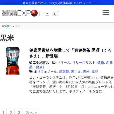
健康と美容のニュースなら健康美容EXPOニュース
HOME
>
黒米
黒米
健康黒素材を増量して「爽健美茶 黒冴（くろ
さえ）」新登場
2010/08/30
-
リリース
,
リリースリスト
,
健康
,
新商
品（健康）
ポリフェノール
,
烏龍茶
,
黒ごま
,
黒米
,
黒豆
コカ・コーラシステムは、昨年8月に発売され、健康黒素
材をブレンド、濃いめの味わいが人気の烏龍ブレンド茶
「爽健美茶 黒冴」を、8月30日（月）にリニューアルし
て全国で発売いたします。ポリフェノールを含む …
1
2
3
次へ »