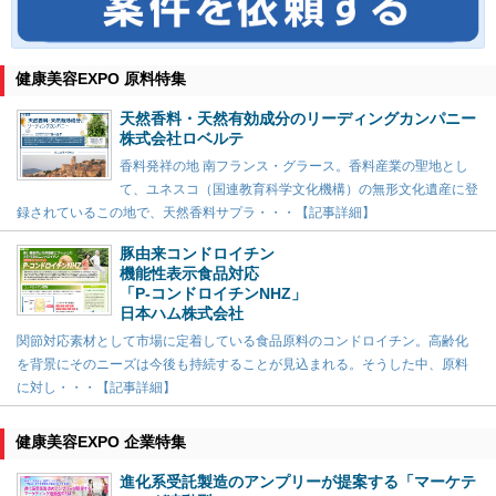
健康美容EXPO 原料特集
天然香料・天然有効成分のリーディングカンパニー
株式会社ロベルテ
香料発祥の地 南フランス・グラース。香料産業の聖地とし
て、ユネスコ（国連教育科学文化機構）の無形文化遺産に登
録されているこの地で、天然香料サプラ・・・【記事詳細】
豚由来コンドロイチン
機能性表示食品対応
「P-コンドロイチンNHZ」
日本ハム株式会社
関節対応素材として市場に定着している食品原料のコンドロイチン。高齢化
を背景にそのニーズは今後も持続することが見込まれる。そうした中、原料
に対し・・・【記事詳細】
健康美容EXPO 企業特集
進化系受託製造のアンプリーが提案する「マーケテ