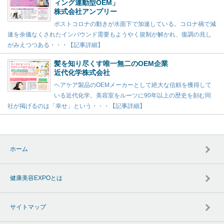
ィング連動型OEM」
株式会社アンプリー
ポストコロナの動きが水面下で加速している。コロナ禍で減
速を余儀なくされたインバウンド需要もようやく規制が解かれ、復調の兆し
がみえつつある・・・【記事詳細】
髪を知り尽くす唯一無二のOEM企業
近代化学株式会社
ヘアケア製品のOEMメーカーとして絶大な信頼を獲得して
いる近代化学。美容室をルーツに90年以上の歴史を刻む同
社が掲げるのは「幸せ」という・・・【記事詳細】
ホーム
健康美容EXPOとは
サイトマップ