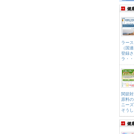
健
ラース
（国連
登録さ
ラ・・
関節対
原料の
ニーズ
そうし
健