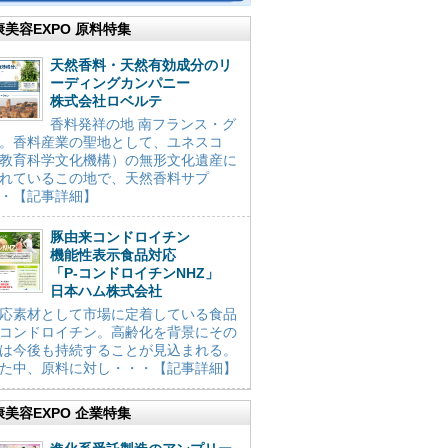
康美容EXPO 原料特集
天然香料・天然有効成分のリ
ーディングカンパニー
株式会社ロベルテ
香料発祥の地 南フランス・グ
。香料産業の聖地として、ユネスコ
教育科学文化機構）の無形文化遺産に
れているこの地で、天然香料サプ
・【記事詳細】
豚由来コンドロイチン
機能性表示食品対応
「P-コンドロイチンNHZ」
日本ハム株式会社
応素材として市場に定着している食品
コンドロイチン。高齢化を背景にその
は今後も持続することが見込まれる。
た中、原料に対し・・・【記事詳細】
康美容EXPO 企業特集