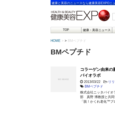
健康と美容のニュースなら健康美容EXPOニ
TOP
健康・美容ニュース
HOME
>
BMペプチド
BMペプチド
コラーゲン由来の
バイオラボ
2013/03/22
-
リリ
BMペプチド
株式会社ニッタバイオ
部 真野 博教授と共
「脱！かくれ老化™プ