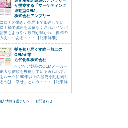
進化系受託製造のアンプリー
が提案する「マーケティング
連動型OEM」
株式会社アンプリー
コロナの動きが水面下で加速してい
ロナ禍で減速を余儀なくされたインバ
需要もようやく規制が解かれ、復調の
みえつつある・・・【記事詳細】
髪を知り尽くす唯一無二の
OEM企業
近代化学株式会社
ヘアケア製品のOEMメーカー
絶大な信頼を獲得している近代化学。
をルーツに90年以上の歴史を刻む同社
るのは「幸せ」という・・・【記事詳
個人情報保護ポリシー
お問合わせ