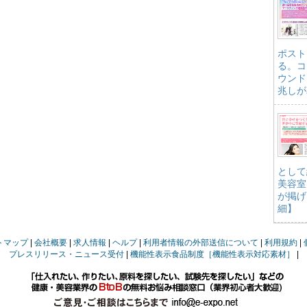
ポスト
る。コ
ウンド
兆しが
として
美容室
が掲げ
細】
トマップ
会社概要
求人情報
ヘルプ
利用者情報の外部送信について
利用規約
プレスリリース・ニュース受付
機能性表示食品制度［機能性表示対応素材］