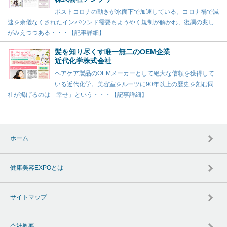
ポストコロナの動きが水面下で加速している。コロナ禍で減
速を余儀なくされたインバウンド需要もようやく規制が解かれ、復調の兆し
がみえつつある・・・【記事詳細】
髪を知り尽くす唯一無二のOEM企業
近代化学株式会社
ヘアケア製品のOEMメーカーとして絶大な信頼を獲得して
いる近代化学。美容室をルーツに90年以上の歴史を刻む同
社が掲げるのは「幸せ」という・・・【記事詳細】
ホーム
健康美容EXPOとは
サイトマップ
会社概要