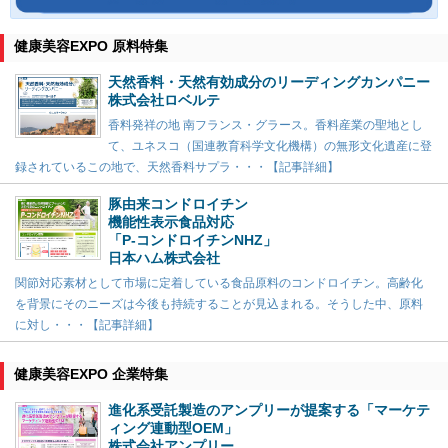
健康美容EXPO 原料特集
天然香料・天然有効成分のリーディングカンパニー
株式会社ロベルテ
香料発祥の地 南フランス・グラース。香料産業の聖地とし
て、ユネスコ（国連教育科学文化機構）の無形文化遺産に登
録されているこの地で、天然香料サプラ・・・【記事詳細】
豚由来コンドロイチン
機能性表示食品対応
「P-コンドロイチンNHZ」
日本ハム株式会社
関節対応素材として市場に定着している食品原料のコンドロイチン。高齢化
を背景にそのニーズは今後も持続することが見込まれる。そうした中、原料
に対し・・・【記事詳細】
健康美容EXPO 企業特集
進化系受託製造のアンプリーが提案する「マーケテ
ィング連動型OEM」
株式会社アンプリー