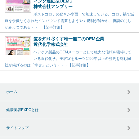
ィング連動型OEM」
株式会社アンプリー
ポストコロナの動きが水面下で加速している。コロナ禍で減
速を余儀なくされたインバウンド需要もようやく規制が解かれ、復調の兆し
がみえつつある・・・【記事詳細】
髪を知り尽くす唯一無二のOEM企業
近代化学株式会社
ヘアケア製品のOEMメーカーとして絶大な信頼を獲得して
いる近代化学。美容室をルーツに90年以上の歴史を刻む同
社が掲げるのは「幸せ」という・・・【記事詳細】
ホーム
健康美容EXPOとは
サイトマップ