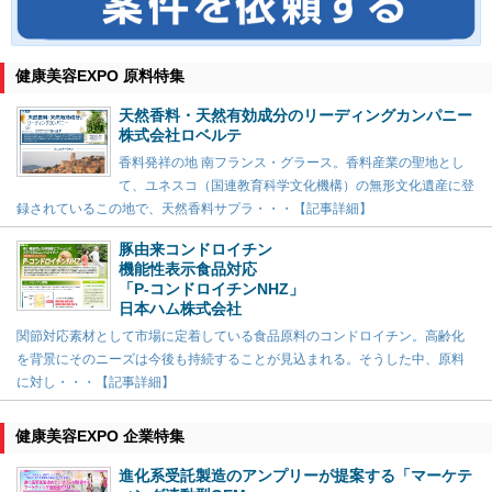
健康美容EXPO 原料特集
天然香料・天然有効成分のリーディングカンパニー
株式会社ロベルテ
香料発祥の地 南フランス・グラース。香料産業の聖地とし
て、ユネスコ（国連教育科学文化機構）の無形文化遺産に登
録されているこの地で、天然香料サプラ・・・【記事詳細】
豚由来コンドロイチン
機能性表示食品対応
「P-コンドロイチンNHZ」
日本ハム株式会社
関節対応素材として市場に定着している食品原料のコンドロイチン。高齢化
を背景にそのニーズは今後も持続することが見込まれる。そうした中、原料
に対し・・・【記事詳細】
健康美容EXPO 企業特集
進化系受託製造のアンプリーが提案する「マーケテ