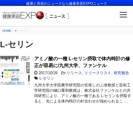
健康と美容のニュースなら健康美容EXPOニュース
HOME
>
L-セリン
L-セリン
アミノ酸の一種 L-セリン摂取で体内時計の修
正が容易に/九州大学、ファンケル
2017/10/26
-
リリース
,
リリースリスト
,
研究報告
L-セリン
九州大学大学院農学研究院の安尾しのぶ准教授と芸術工
学研究院の樋口重和教授は、株式会社ファンケルとの共
同研究により、アミノ酸の一種である L-セリンを摂取す
ると、光による体内時計の針合わせが強められるこ …