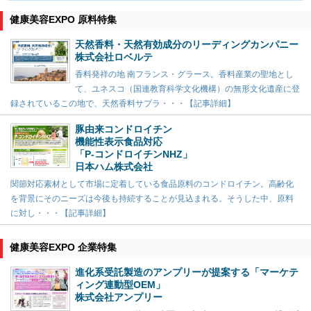
健康美容EXPO 原料特集
天然香料・天然有効成分のリーディングカンパニー
株式会社ロベルテ
香料発祥の地 南フランス・グラース。香料産業の聖地とし
て、ユネスコ（国連教育科学文化機構）の無形文化遺産に登
録されているこの地で、天然香料サプラ・・・【記事詳細】
豚由来コンドロイチン
機能性表示食品対応
「P-コンドロイチンNHZ」
日本ハム株式会社
関節対応素材として市場に定着している食品原料のコンドロイチン。高齢化
を背景にそのニーズは今後も持続することが見込まれる。そうした中、原料
に対し・・・【記事詳細】
健康美容EXPO 企業特集
進化系受託製造のアンプリーが提案する「マーケテ
ィング連動型OEM」
株式会社アンプリー