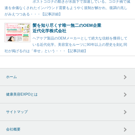
ポストコロナの動きが水面下で加速している。コロナ禍で減
速を余儀なくされたインバウンド需要もようやく規制が解かれ、復調の兆し
がみえつつある・・・【記事詳細】
髪を知り尽くす唯一無二のOEM企業
近代化学株式会社
ヘアケア製品のOEMメーカーとして絶大な信頼を獲得して
いる近代化学。美容室をルーツに90年以上の歴史を刻む同
社が掲げるのは「幸せ」という・・・【記事詳細】
ホーム
健康美容EXPOとは
サイトマップ
会社概要