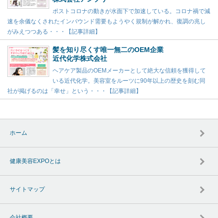
ポストコロナの動きが水面下で加速している。コロナ禍で減
速を余儀なくされたインバウンド需要もようやく規制が解かれ、復調の兆し
がみえつつある・・・【記事詳細】
髪を知り尽くす唯一無二のOEM企業
近代化学株式会社
ヘアケア製品のOEMメーカーとして絶大な信頼を獲得して
いる近代化学。美容室をルーツに90年以上の歴史を刻む同
社が掲げるのは「幸せ」という・・・【記事詳細】
ホーム
健康美容EXPOとは
サイトマップ
会社概要