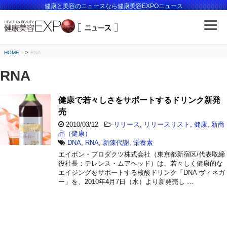
健康と美容のニュースなら健康美容EXPOニュース
HOME
>
RNA
RNA
健康で若々しさをサポートするドリンク新発
売
2010/03/12
-
リリース
,
リリースリスト
,
健康
,
新商
品（健康）
DNA
,
RNA
,
新陳代謝
,
栄養素
エイボン・プロダクツ株式会社（東京都新宿区/代表取締
役社長：テレンス・ムアヘッド）は、若々しく健康的な
エイジングをサポートする核酸ドリンク「DNA ヴィネガ
ー」を、2010年4月7日（水）より新発売し …