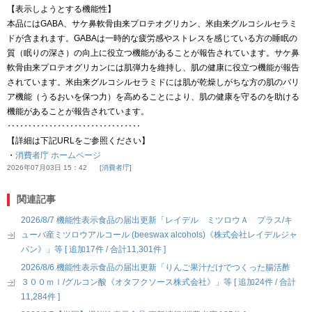
【表示しようとする機能性】
本品にはGABA、サケ鼻軟骨由来プロテオグリカン、米由来グルコシルセラミ
ドが含まれます。GABAは一時的な疲労感やストレスを感じている方の睡眠の
質（眠りの深さ）の向上に役立つ機能があることが報告されています。サケ鼻
軟骨由来プロテオグリカンには肌弾力を維持し、肌の健康に役立つ機能が報告
されています。米由来グルコシルセラミドには肌が乾燥しがちな方の肌のバリ
ア機能（うるおいを保つ力）を高めることにより、肌の健康を守るのを助ける
機能があることが報告されています。
‥‥‥‥‥‥‥‥‥‥‥‥‥‥‥‥
【詳細は下記URLをご参照ください】
・
消費者庁 ホームページ
2026年07月03日 15：42
消費者庁
関連記事
2026/8/7 機能性表示食品の届出更新「レイデル ミツロウＡ プラス/キ
ューバ産ミツロウアルコール (beeswax alcohols)《株式会社レイデルジャ
パン》」等 [ 追加17件 / 合計11,301件 ]
2026/8/6 機能性表示食品の届出更新「りんご果汁だけでつくった腸活酢
３００ｍｌ/グルコン酸《オタフクソース株式会社》」等 [ 追加24件 / 合計
11,284件 ]