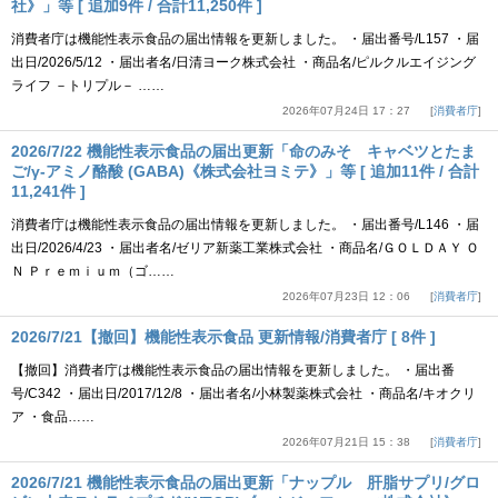
社》」等 [ 追加9件 / 合計11,250件 ]
消費者庁は機能性表示食品の届出情報を更新しました。 ・届出番号/L157 ・届
出日/2026/5/12 ・届出者名/日清ヨーク株式会社 ・商品名/ピルクルエイジング
ライフ －トリプル－ ……
2026年07月24日 17：27
消費者庁
2026/7/22 機能性表示食品の届出更新「命のみそ キャベツとたま
ご/γ-アミノ酪酸 (GABA)《株式会社ヨミテ》」等 [ 追加11件 / 合計
11,241件 ]
消費者庁は機能性表示食品の届出情報を更新しました。 ・届出番号/L146 ・届
出日/2026/4/23 ・届出者名/ゼリア新薬工業株式会社 ・商品名/ＧＯＬＤＡＹ Ｏ
Ｎ Ｐｒｅｍｉｕｍ（ゴ……
2026年07月23日 12：06
消費者庁
2026/7/21【撤回】機能性表示食品 更新情報/消費者庁 [ 8件 ]
【撤回】消費者庁は機能性表示食品の届出情報を更新しました。 ・届出番
号/C342 ・届出日/2017/12/8 ・届出者名/小林製薬株式会社 ・商品名/キオクリ
ア ・食品……
2026年07月21日 15：38
消費者庁
2026/7/21 機能性表示食品の届出更新「ナップル 肝脂サプリ/グロ