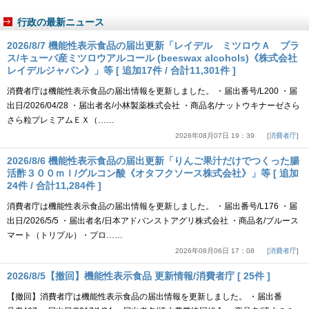
行政の最新ニュース
2026/8/7 機能性表示食品の届出更新「レイデル ミツロウＡ プラ
ス/キューバ産ミツロウアルコール (beeswax alcohols)《株式会社
レイデルジャパン》」等 [ 追加17件 / 合計11,301件 ]
消費者庁は機能性表示食品の届出情報を更新しました。 ・届出番号/L200 ・届
出日/2026/04/28 ・届出者名/小林製薬株式会社 ・商品名/ナットウキナーゼさら
さら粒プレミアムＥＸ（……
2026年08月07日 19：39
消費者庁
2026/8/6 機能性表示食品の届出更新「りんご果汁だけでつくった腸
活酢３００ｍｌ/グルコン酸《オタフクソース株式会社》」等 [ 追加
24件 / 合計11,284件 ]
消費者庁は機能性表示食品の届出情報を更新しました。 ・届出番号/L176 ・届
出日/2026/5/5 ・届出者名/日本アドバンストアグリ株式会社 ・商品名/ブルース
マート（トリプル）・プロ……
2026年08月06日 17：08
消費者庁
2026/8/5【撤回】機能性表示食品 更新情報/消費者庁 [ 25件 ]
【撤回】消費者庁は機能性表示食品の届出情報を更新しました。 ・届出番