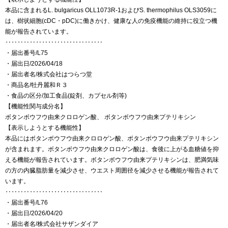
本品に含まれるL. bulgaricus OLL1073R-1およびS. thermophilus OLS3059に
は、樹状細胞(cDC・pDC)に働きかけ、健康な人の免疫機能の維持に役立つ機
能が報告されています。
‥‥‥‥‥‥‥‥‥‥‥‥‥‥‥‥
・届出番号/L75
・届出日/2026/04/18
・届出者名/株式会社はつらつ堂
・商品名/牡丹麗和Ｒ３
・食品の区分/加工食品(錠剤、カプセル剤等)
【機能性関与成分名】
ボタンボウフウ由来クロロゲン酸、 ボタンボウフウ由来プテリキシン
【表示しようとする機能性】
本品にはボタンボウフウ由来クロロゲン酸、ボタンボウフウ由来プテリキシン
が含まれます。ボタンボウフウ由来クロロゲン酸は、食後に上がる血糖値を抑
える機能が報告されています。ボタンボウフウ由来プテリキシンは、肥満気味
の方の内臓脂肪量を減少させ、ウエスト周囲径を減少させる機能が報告されて
います。
‥‥‥‥‥‥‥‥‥‥‥‥‥‥‥‥
・届出番号/L76
・届出日/2026/04/20
・届出者名/株式会社サザンダイア