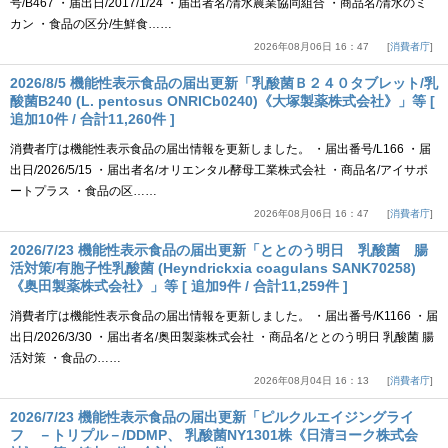
号/B467 ・届出日/2017/1/24 ・届出者名/清水農業協同組合 ・商品名/清水のミ
カン ・食品の区分/生鮮食……
2026年08月06日 16：47
消費者庁
2026/8/5 機能性表示食品の届出更新「乳酸菌Ｂ２４０タブレット/乳
酸菌B240 (L. pentosus ONRICb0240)《大塚製薬株式会社》」等 [
追加10件 / 合計11,260件 ]
消費者庁は機能性表示食品の届出情報を更新しました。 ・届出番号/L166 ・届
出日/2026/5/15 ・届出者名/オリエンタル酵母工業株式会社 ・商品名/アイサポ
ートプラス ・食品の区……
2026年08月06日 16：47
消費者庁
2026/7/23 機能性表示食品の届出更新「ととのう明日 乳酸菌 腸
活対策/有胞子性乳酸菌 (Heyndrickxia coagulans SANK70258)
《奥田製薬株式会社》」等 [ 追加9件 / 合計11,259件 ]
消費者庁は機能性表示食品の届出情報を更新しました。 ・届出番号/K1166 ・届
出日/2026/3/30 ・届出者名/奥田製薬株式会社 ・商品名/ととのう明日 乳酸菌 腸
活対策 ・食品の……
2026年08月04日 16：13
消費者庁
2026/7/23 機能性表示食品の届出更新「ピルクルエイジングライ
フ －トリプル－/DDMP、 乳酸菌NY1301株《日清ヨーク株式会