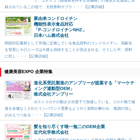
て、ユネスコ（国連教育科学文化機構）の無形文化遺産に登
録されているこの地で、天然香料サプラ・・・【記事詳細】
豚由来コンドロイチン
機能性表示食品対応
「P-コンドロイチンNHZ」
日本ハム株式会社
関節対応素材として市場に定着している食品原料のコンドロイチン。高齢化
を背景にそのニーズは今後も持続することが見込まれる。そうした中、原料
に対し・・・【記事詳細】
健康美容EXPO 企業特集
進化系受託製造のアンプリーが提案する「マーケテ
ィング連動型OEM」
株式会社アンプリー
ポストコロナの動きが水面下で加速している。コロナ禍で減
速を余儀なくされたインバウンド需要もようやく規制が解かれ、復調の兆し
がみえつつある・・・【記事詳細】
髪を知り尽くす唯一無二のOEM企業
近代化学株式会社
ヘアケア製品のOEMメーカーとして絶大な信頼を獲得して