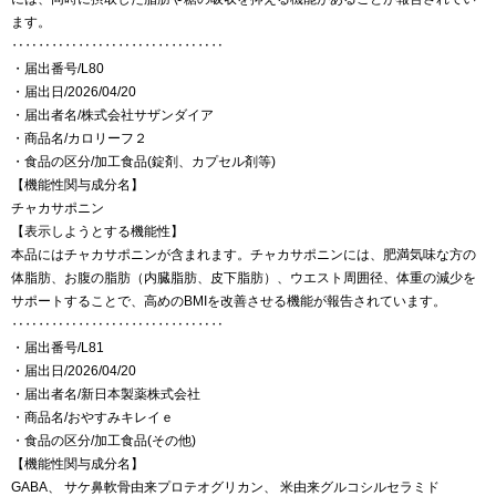
ます。
‥‥‥‥‥‥‥‥‥‥‥‥‥‥‥‥
・届出番号/L80
・届出日/2026/04/20
・届出者名/株式会社サザンダイア
・商品名/カロリーフ２
・食品の区分/加工食品(錠剤、カプセル剤等)
【機能性関与成分名】
チャカサポニン
【表示しようとする機能性】
本品にはチャカサポニンが含まれます。チャカサポニンには、肥満気味な方の
体脂肪、お腹の脂肪（内臓脂肪、皮下脂肪）、ウエスト周囲径、体重の減少を
サポートすることで、高めのBMIを改善させる機能が報告されています。
‥‥‥‥‥‥‥‥‥‥‥‥‥‥‥‥
・届出番号/L81
・届出日/2026/04/20
・届出者名/新日本製薬株式会社
・商品名/おやすみキレイｅ
・食品の区分/加工食品(その他)
【機能性関与成分名】
GABA、 サケ鼻軟骨由来プロテオグリカン、 米由来グルコシルセラミド