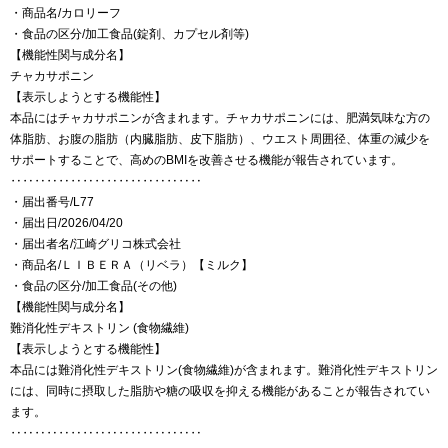
・商品名/カロリーフ
・食品の区分/加工食品(錠剤、カプセル剤等)
【機能性関与成分名】
チャカサポニン
【表示しようとする機能性】
本品にはチャカサポニンが含まれます。チャカサポニンには、肥満気味な方の
体脂肪、お腹の脂肪（内臓脂肪、皮下脂肪）、ウエスト周囲径、体重の減少を
サポートすることで、高めのBMIを改善させる機能が報告されています。
‥‥‥‥‥‥‥‥‥‥‥‥‥‥‥‥
・届出番号/L77
・届出日/2026/04/20
・届出者名/江崎グリコ株式会社
・商品名/ＬＩＢＥＲＡ（リベラ）【ミルク】
・食品の区分/加工食品(その他)
【機能性関与成分名】
難消化性デキストリン (食物繊維)
【表示しようとする機能性】
本品には難消化性デキストリン(食物繊維)が含まれます。難消化性デキストリン
には、同時に摂取した脂肪や糖の吸収を抑える機能があることが報告されてい
ます。
‥‥‥‥‥‥‥‥‥‥‥‥‥‥‥‥