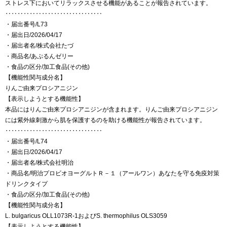
ストレス下においてリラックスさせる機能があることが報告されています。
‥‥‥‥‥‥‥‥‥‥‥‥‥‥‥‥
・届出番号/L73
・届出日/2026/04/17
・届出者名/株式会社たづ
・商品名/あぷるんゼリー
・食品の区分/加工食品(その他)
【機能性関与成分名】
りんご由来プロシアニジン
【表示しようとする機能性】
本品にはりんご由来プロシアニジンが含まれます。りんご由来プロシアニジン
には紫外線刺激から肌を保護するのを助ける機能性が報告されています。
‥‥‥‥‥‥‥‥‥‥‥‥‥‥‥‥
・届出番号/L74
・届出日/2026/04/17
・届出者名/株式会社明治
・商品名/明治プロビオヨーグルトＲ－１（アールワン）あなたを守る免疫対策
ドリンクタイプ
・食品の区分/加工食品(その他)
【機能性関与成分名】
L. bulgaricus OLL1073R-1およびS. thermophilus OLS3059
【表示しようとする機能性】