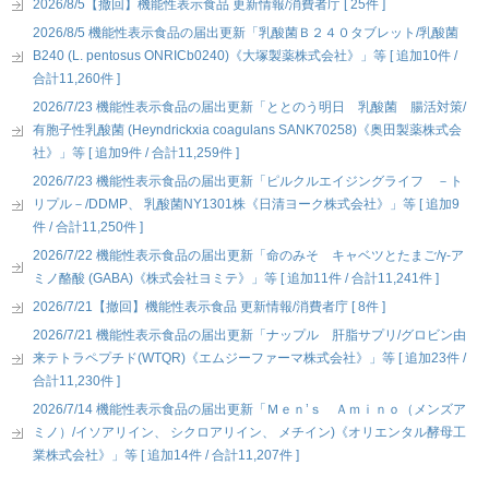
2026/8/5【撤回】機能性表示食品 更新情報/消費者庁 [ 25件 ]
2026/8/5 機能性表示食品の届出更新「乳酸菌Ｂ２４０タブレット/乳酸菌
B240 (L. pentosus ONRICb0240)《大塚製薬株式会社》」等 [ 追加10件 /
合計11,260件 ]
2026/7/23 機能性表示食品の届出更新「ととのう明日 乳酸菌 腸活対策/
有胞子性乳酸菌 (Heyndrickxia coagulans SANK70258)《奥田製薬株式会
社》」等 [ 追加9件 / 合計11,259件 ]
2026/7/23 機能性表示食品の届出更新「ピルクルエイジングライフ －ト
リプル－/DDMP、 乳酸菌NY1301株《日清ヨーク株式会社》」等 [ 追加9
件 / 合計11,250件 ]
2026/7/22 機能性表示食品の届出更新「命のみそ キャベツとたまご/γ-ア
ミノ酪酸 (GABA)《株式会社ヨミテ》」等 [ 追加11件 / 合計11,241件 ]
2026/7/21【撤回】機能性表示食品 更新情報/消費者庁 [ 8件 ]
2026/7/21 機能性表示食品の届出更新「ナップル 肝脂サプリ/グロビン由
来テトラペプチド(WTQR)《エムジーファーマ株式会社》」等 [ 追加23件 /
合計11,230件 ]
2026/7/14 機能性表示食品の届出更新「Ｍｅｎ’ｓ Ａｍｉｎｏ（メンズア
ミノ）/イソアリイン、 シクロアリイン、 メチイン)《オリエンタル酵母工
業株式会社》」等 [ 追加14件 / 合計11,207件 ]