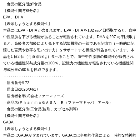
・食品の区分/生鮮食品
【機能性関与成分名】
EPA、 DHA
【表示しようとする機能性】
本品にはEPA・DHA が含まれます。EPA・DHA を182 ㎎／日摂取すると、血中
中性脂肪を下げる機能があることが報告されています。DHA を297 ㎎/日摂取す
ると、高齢者の加齢により低下する認知機能の一部である記憶力（一時的に記
憶した言葉や数字を思い出す力）をサポートする機能が報告されています。本
品を1 日2 個（可食部98ｇ）食べることで、血中中性脂肪の機能性が報告され
ている機能性関与成分量の100％、記憶力の機能性が報告されている機能性関
与成分量の80％を摂取できます。
‥‥‥‥‥‥‥‥‥‥‥‥‥‥‥‥
・届出番号/L72
・届出日/2026/04/17
・届出者名/株式会社ファーマフーズ
・商品名/ＰｈａｒｍａＧＡＢＡ Ｒ（ファーマギャバ アール）
・食品の区分/加工食品(錠剤、カプセル剤等)
【機能性関与成分名】
GABA
【表示しようとする機能性】
本品にはGABAが含まれています。GABAには事務的作業による一時的な精神的