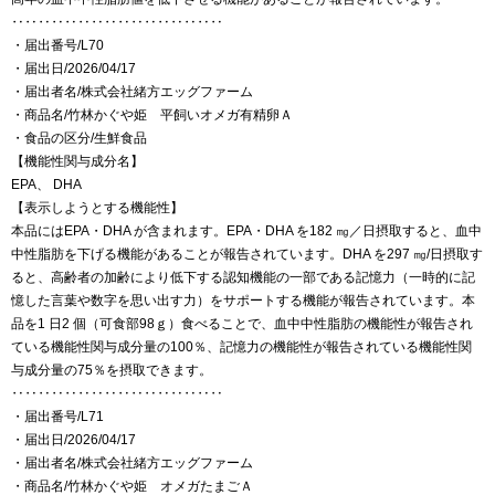
‥‥‥‥‥‥‥‥‥‥‥‥‥‥‥‥
・届出番号/L70
・届出日/2026/04/17
・届出者名/株式会社緒方エッグファーム
・商品名/竹林かぐや姫 平飼いオメガ有精卵Ａ
・食品の区分/生鮮食品
【機能性関与成分名】
EPA、 DHA
【表示しようとする機能性】
本品にはEPA・DHA が含まれます。EPA・DHA を182 ㎎／日摂取すると、血中
中性脂肪を下げる機能があることが報告されています。DHA を297 ㎎/日摂取す
ると、高齢者の加齢により低下する認知機能の一部である記憶力（一時的に記
憶した言葉や数字を思い出す力）をサポートする機能が報告されています。本
品を1 日2 個（可食部98ｇ）食べることで、血中中性脂肪の機能性が報告され
ている機能性関与成分量の100％、記憶力の機能性が報告されている機能性関
与成分量の75％を摂取できます。
‥‥‥‥‥‥‥‥‥‥‥‥‥‥‥‥
・届出番号/L71
・届出日/2026/04/17
・届出者名/株式会社緒方エッグファーム
・商品名/竹林かぐや姫 オメガたまごＡ