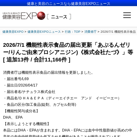
健康と美容のニュースなら健康美容EXPOニュース
健康美容EXPO
健康美容EXPOニュース
行政：TOP
消費者庁
2026/7/1 機能性表示
2026/7/1 機能性表示食品の届出更新「あぷるんゼリ
ー/りんご由来プロシアニジン)《株式会社たづ》」等
[ 追加13件 / 合計11,166件 ]
消費者庁は機能性表示食品の届出情報を更新しました。
・届出番号/L69
・届出日/2026/04/17
・届出者名/ナチュラス株式会社
・商品名/ＤＨＡ＆ＥＰＡ（ディーエイチエー アンド イーピーエー）
・食品の区分/加工食品(錠剤、カプセル剤等)
【機能性関与成分名】
DHA、 EPA
【表示しようとする機能性】
本品にはDHA・EPAが含まれます。DHA・EPAには血中中性脂肪値が高めの中
高年の血中中性脂肪値を低下させる機能があることが報告されています。