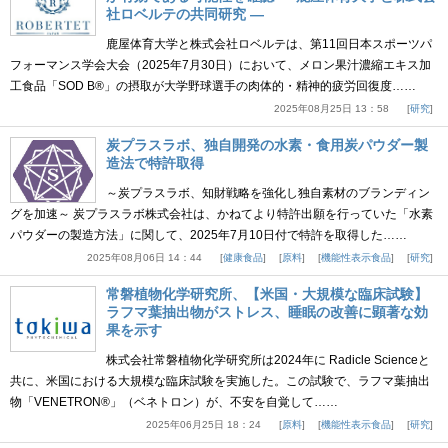
社ロベルテの共同研究 ―
鹿屋体育大学と株式会社ロベルテは、第11回日本スポーツパ
フォーマンス学会大会（2025年7月30日）において、メロン果汁濃縮エキス加
工食品「SOD B®」の摂取が大学野球選手の肉体的・精神的疲労回復度……
2025年08月25日 13：58
研究
炭プラスラボ、独自開発の水素・食用炭パウダー製
造法で特許取得
～炭プラスラボ、知財戦略を強化し独自素材のブランディン
グを加速～ 炭プラスラボ株式会社は、かねてより特許出願を行っていた「水素
パウダーの製造方法」に関して、2025年7月10日付で特許を取得した……
2025年08月06日 14：44
健康食品
原料
機能性表示食品
研究
常磐植物化学研究所、【米国・大規模な臨床試験】
ラフマ葉抽出物がストレス、睡眠の改善に顕著な効
果を示す
株式会社常磐植物化学研究所は2024年に Radicle Scienceと
共に、米国における大規模な臨床試験を実施した。この試験で、ラフマ葉抽出
物「VENETRON®」（ベネトロン）が、不安を自覚して……
2025年06月25日 18：24
原料
機能性表示食品
研究