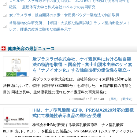
ロベルテ、大学野球選手の疲労回復に「SOD B®」が有効である可能性を
確認 ― 鹿屋体育大学と株式会社ロベルテの共同研究 ―
炭プラスラボ、独自開発の水素・食用炭パウダー製造法で特許取得
常磐植物化学研究所、【米国・大規模な臨床試験】ラフマ葉抽出物がスト
レス、睡眠の改善に顕著な効果を示す
健康美容の最新ニュース
炭プラスラボ株式会社、ケイ素原料における独自製
法の特許を取得 ～国産竹・富士山湧水由来のケイ素
を「ナノイオン化」する独自技術の優位性を確立～
炭プラスラボ株式会社は、自社開発のケイ素原料に関する製
法技術において、特許（特許第7832699号）を取得した。 ■ 特許取得の背景と
目的 同社は長年、生体吸収性に優れたケイ素原料の研究開発に……
2026年04月15日 15：40
原料
新技術
IHM、ナノ型乳酸菌nEF®、PRISMA2020対応の新様
式にて機能性表示食品の届出が受理
株式会社IHMが販売する殺菌乳酸菌原料「ナノ型乳酸菌
nEF®（以下、nEF）」を配合した製品が、PRISMA2020（システマティックレ