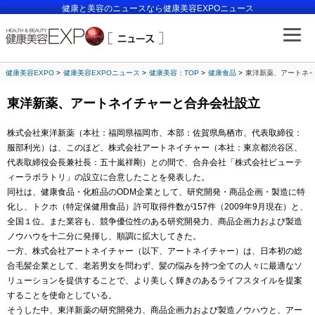
健康と美容のニュースなら健康美容EXPOニュース
健康美容EXPO
健康美容EXPOニュース
健康美容：TOP
健康食品
東洋新薬、アートネ
東洋新薬、アートネイチャーと合弁会社設立
株式会社東洋新薬（本社：福岡県福岡市、本部：佐賀県鳥栖市、代表取締役：
服部利光）は、このほど、株式会社アートネイチャー（本社：東京都渋谷区、
代表取締役会長兼社長：五十嵐祥剛）との間で、合弁会社「株式会社ビューテ
ィーラボラトリ」の設立に合意したことを発表した。
同社は、健康食品・化粧品のODM企業として、研究開発・商品企画・製造に特
化し、トクホ（特定保健用食品）許可取得件数が157件（2009年9月現在）と、
全国１位。また業容も、競争優位性のある研究開発力、商品企画力および製造
ノウハウを十二分に発揮し、順調に拡大してきた。
一方、株式会社アートネイチャー（以下、アートネイチャー）は、日本初の総
合毛髪企業として、老若男女を問わず、髪の悩みを持つ全ての人々に最適なソ
リューションを提供することで、より美しく輝きのあるライフスタイルを提案
することを使命としている。
そうした中、東洋新薬の研究開発力、商品企画力および製造ノウハウと、アー