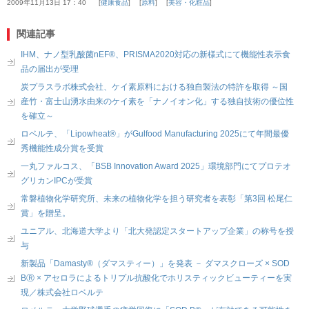
2009年11月13日 17：40
健康食品
原料
美容・化粧品
関連記事
IHM、ナノ型乳酸菌nEF®、PRISMA2020対応の新様式にて機能性表示食
品の届出が受理
炭プラスラボ株式会社、ケイ素原料における独自製法の特許を取得 ～国
産竹・富士山湧水由来のケイ素を「ナノイオン化」する独自技術の優位性
を確立～
ロベルテ、「Lipowheat®」がGulfood Manufacturing 2025にて年間最優
秀機能性成分賞を受賞
一丸ファルコス、「BSB Innovation Award 2025」環境部門にてプロテオ
グリカンIPCが受賞
常磐植物化学研究所、未来の植物化学を担う研究者を表彰「第3回 松尾仁
賞」を贈呈。
ユニアル、北海道大学より「北大発認定スタートアップ企業」の称号を授
与
新製品「Damasty®（ダマスティー）」を発表 － ダマスクローズ × SOD
BⓇ × アセロラによるトリプル抗酸化でホリスティックビューティーを実
現／株式会社ロベルテ