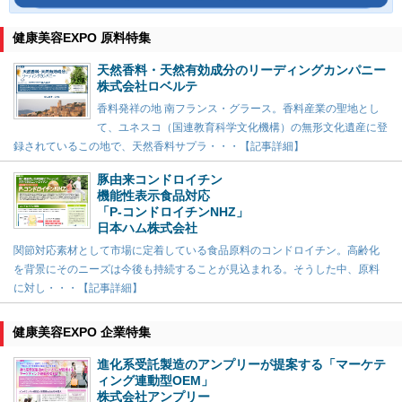
健康美容EXPO 原料特集
天然香料・天然有効成分のリーディングカンパニー
株式会社ロベルテ
香料発祥の地 南フランス・グラース。香料産業の聖地とし
て、ユネスコ（国連教育科学文化機構）の無形文化遺産に登
録されているこの地で、天然香料サプラ・・・【記事詳細】
豚由来コンドロイチン
機能性表示食品対応
「P-コンドロイチンNHZ」
日本ハム株式会社
関節対応素材として市場に定着している食品原料のコンドロイチン。高齢化
を背景にそのニーズは今後も持続することが見込まれる。そうした中、原料
に対し・・・【記事詳細】
健康美容EXPO 企業特集
進化系受託製造のアンプリーが提案する「マーケテ
ィング連動型OEM」
株式会社アンプリー