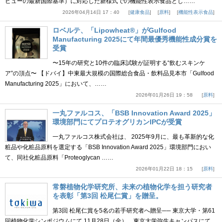
ビューの最新国際基準）に対応した新様式での機能性表示食品とし……
2026年04月14日 17：40
健康食品
原料
機能性表示食品
ロベルテ、「Lipowheat®」がGulfood
Manufacturing 2025にて年間最優秀機能性成分賞を
受賞
〜15年の研究と10件の臨床試験が証明する“飲むスキンケ
ア”の頂点〜 【ドバイ】中東最大規模の国際総合食品・飲料品見本市「Gulfood
Manufacturing 2025」において、……
2026年01月26日 19：58
原料
一丸ファルコス、「BSB Innovation Award 2025」
環境部門にてプロテオグリカンIPCが受賞
一丸ファルコス株式会社は、 2025年9月に、最も革新的な化
粧品や化粧品原料を選定する「BSB Innovation Award 2025」環境部門におい
て、同社化粧品原料「Proteoglycan ……
2026年01月22日 18：15
原料
常磐植物化学研究所、未来の植物化学を担う研究者
を表彰「第3回 松尾仁賞」を贈呈。
第3回 松尾仁賞を5名の若手研究者へ贈呈── 東京大学・第61
回植物化学シンポジウムにて 11月28日（金）、東京大学弥生キャンパスにて、