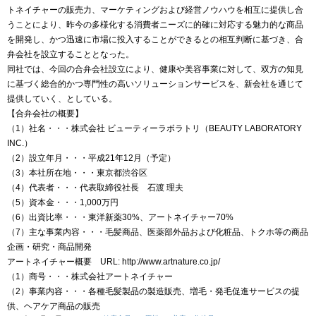
トネイチャーの販売力、マーケティングおよび経営ノウハウを相互に提供し合
うことにより、昨今の多様化する消費者ニーズに的確に対応する魅力的な商品
を開発し、かつ迅速に市場に投入することができるとの相互判断に基づき、合
弁会社を設立することとなった。
同社では、今回の合弁会社設立により、健康や美容事業に対して、双方の知見
に基づく総合的かつ専門性の高いソリューションサービスを、新会社を通じて
提供していく、としている。
【合弁会社の概要】
（1）社名・・・株式会社 ビューティーラボラトリ（BEAUTY LABORATORY
INC.）
（2）設立年月・・・平成21年12月（予定）
（3）本社所在地・・・東京都渋谷区
（4）代表者・・・代表取締役社長 石渡 理夫
（5）資本金・・・1,000万円
（6）出資比率・・・東洋新薬30%、アートネイチャー70%
（7）主な事業内容・・・毛髪商品、医薬部外品および化粧品、トクホ等の商品
企画・研究・商品開発
アートネイチャー概要 URL: http://www.artnature.co.jp/
（1）商号・・・株式会社アートネイチャー
（2）事業内容・・・各種毛髪製品の製造販売、増毛・発毛促進サービスの提
供、ヘアケア商品の販売