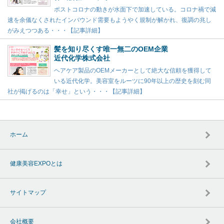
ポストコロナの動きが水面下で加速している。コロナ禍で減
速を余儀なくされたインバウンド需要もようやく規制が解かれ、復調の兆し
がみえつつある・・・【記事詳細】
髪を知り尽くす唯一無二のOEM企業
近代化学株式会社
ヘアケア製品のOEMメーカーとして絶大な信頼を獲得して
いる近代化学。美容室をルーツに90年以上の歴史を刻む同
社が掲げるのは「幸せ」という・・・【記事詳細】
ホーム
健康美容EXPOとは
サイトマップ
会社概要