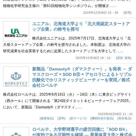
植物化学研究会主催の「第61回植物化学シンポジウム」が開催さ……
2025年12月08日 16：39
研究
ユニアル、北海道大学より「北大発認定スタートア
ップ企業」の称号を授与
株式会社ユニアルは、2025年7月17日、北海道大学より「北
大発スタートアップ企業」の称号を授与されました。本制度は、北海道大学の
研究成果を社会実装するために起業したスタートアップを大学として……
2025年10月08日 16：13
講座･資格
新製品「Damasty®（ダマスティー）」を発表 － ダ
マスクローズ × SOD BⓇ × アセロラによるトリプル
抗酸化でホリスティックビューティーを実現／株式
会社ロベルテ
株式会社ロベルテは、2025年9月16日（火）～18日（木）に東京ビッグサイト
（西ホール）にて開催される「第24回ダイエット＆ビューティーフェア2025」
において、新製品「Damasty®（ダマスティ……
2025年09月08日 11：01
健康食品
原料
新サービス
機能性表示食品
美容食品
ロベルテ、大学野球選手の疲労回復に「SOD B®」
が有効である可能性を確認 ― 鹿屋体育大学と株式会