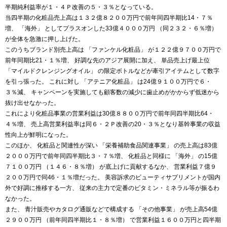
半期純利益率が１・４Ｐ改善の５・３％となっている。
当四半期の化粧品売上高は１３２億８２００万円で前年同四半期比14・７％
増、 「海外」 としてプラスオンした33億４０００万円 （同２３２・６％増）
が全体を急激に押し上げた。
このうちブランド別売上高は 「ファンケル化粧品」 が１２２億９７００万円で
前年同期比21・１％増、 好調な先のアジア展開に加え、 単品売上げ最上位
「マイルドクレンジングオイル」 の限定ボトルなどが牽引アイテムとして数字
を引っ張った。 これに対し 「アテニア化粧品」 は24億９１００万円で６・
３％減、 キャンペーンを実施しても顧客数の減少に歯止めがかからず低迷から
抜け出せなかった。
これにより化粧品事業の営業利益は30億８８００万円で前年同四半期比64・
４％増、 売上高営業利益率は同６・２Ｐ改善の20・３％となり基幹事業の収益
性向上が鮮明になった。
このほか、 化粧品と関連性が深い 「栄養補助食品関連事業」 の売上高は83億
２０００万円で前年同四半期比３・７％増、 化粧品と同様に 「海外」 の15億
７１００万円 （１４６・８％増） が底上げに貢献するなか、 営業利益７億９
２００万円で同46・１％増だった。 美容訴求のビューティサプリメントが国内
外で好調に推移する一方、 従来の主力で定番のビタミン・ミネラル等が振るわ
なかった。
また、 青汁販売やカタログ通販などで構成する 「その他事業」 が売上高54億
２９００万円 （前年同四半期比１・８％増） で営業利益１６００万円と四半期