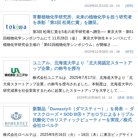
2026年01月22日 18：15
原料
常磐植物化学研究所、未来の植物化学を担う研究者
を表彰「第3回 松尾仁賞」を贈呈。
第3回 松尾仁賞を5名の若手研究者へ贈呈── 東京大学・第61
回植物化学シンポジウムにて 11月28日（金）、東京大学弥生キャンパスにて、
植物化学研究会主催の「第61回植物化学シンポジウム」が開催さ……
2025年12月08日 16：39
研究
ユニアル、北海道大学より「北大発認定スタートア
ップ企業」の称号を授与
株式会社ユニアルは、2025年7月17日、北海道大学より「北
大発スタートアップ企業」の称号を授与されました。本制度は、北海道大学の
研究成果を社会実装するために起業したスタートアップを大学として……
2025年10月08日 16：13
講座･資格
新製品「Damasty®（ダマスティー）」を発表 － ダ
マスクローズ × SOD BⓇ × アセロラによるトリプル
抗酸化でホリスティックビューティーを実現／株式
会社ロベルテ
株式会社ロベルテは、2025年9月16日（火）～18日（木）に東京ビッグサイト