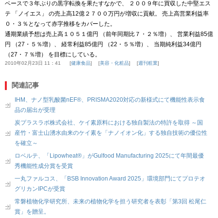
ベースで３年ぶりの黒字転換を果たすなかで、 ２００９年に買収した中堅エス
テ 「ノイエス」 の売上高12億２７００万円が増収に貢献。 売上高営業利益率
０・３％となって赤字推移をカバーした。
通期業績予想は売上高１０５１億円 （前年同期比７・２％増）、 営業利益85億
円 （27・５％増）、 経常利益85億円 （22・５％増）、 当期純利益34億円
（27・７％増） を目標にしている。
2010年02月23日 11：41
健康食品
美容・化粧品
週刊粧業
関連記事
IHM、ナノ型乳酸菌nEF®、PRISMA2020対応の新様式にて機能性表示食
品の届出が受理
炭プラスラボ株式会社、ケイ素原料における独自製法の特許を取得 ～国
産竹・富士山湧水由来のケイ素を「ナノイオン化」する独自技術の優位性
を確立～
ロベルテ、「Lipowheat®」がGulfood Manufacturing 2025にて年間最優
秀機能性成分賞を受賞
一丸ファルコス、「BSB Innovation Award 2025」環境部門にてプロテオ
グリカンIPCが受賞
常磐植物化学研究所、未来の植物化学を担う研究者を表彰「第3回 松尾仁
賞」を贈呈。