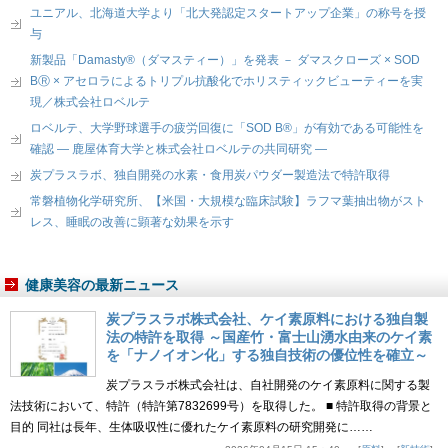
ユニアル、北海道大学より「北大発認定スタートアップ企業」の称号を授
与
新製品「Damasty®（ダマスティー）」を発表 － ダマスクローズ × SOD
BⓇ × アセロラによるトリプル抗酸化でホリスティックビューティーを実
現／株式会社ロベルテ
ロベルテ、大学野球選手の疲労回復に「SOD B®」が有効である可能性を
確認 ― 鹿屋体育大学と株式会社ロベルテの共同研究 ―
炭プラスラボ、独自開発の水素・食用炭パウダー製造法で特許取得
常磐植物化学研究所、【米国・大規模な臨床試験】ラフマ葉抽出物がスト
レス、睡眠の改善に顕著な効果を示す
健康美容の最新ニュース
炭プラスラボ株式会社、ケイ素原料における独自製
法の特許を取得 ～国産竹・富士山湧水由来のケイ素
を「ナノイオン化」する独自技術の優位性を確立～
炭プラスラボ株式会社は、自社開発のケイ素原料に関する製
法技術において、特許（特許第7832699号）を取得した。 ■ 特許取得の背景と
目的 同社は長年、生体吸収性に優れたケイ素原料の研究開発に……