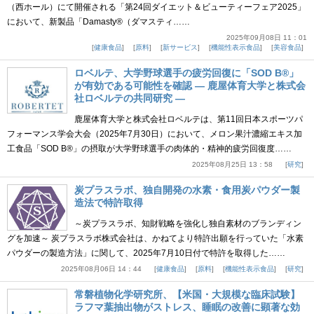
（西ホール）にて開催される「第24回ダイエット＆ビューティーフェア2025」
において、新製品「Damasty®（ダマスティ……
2025年09月08日 11：01
健康食品
原料
新サービス
機能性表示食品
美容食品
ロベルテ、大学野球選手の疲労回復に「SOD B®」
が有効である可能性を確認 ― 鹿屋体育大学と株式会
社ロベルテの共同研究 ―
鹿屋体育大学と株式会社ロベルテは、第11回日本スポーツパ
フォーマンス学会大会（2025年7月30日）において、メロン果汁濃縮エキス加
工食品「SOD B®」の摂取が大学野球選手の肉体的・精神的疲労回復度……
2025年08月25日 13：58
研究
炭プラスラボ、独自開発の水素・食用炭パウダー製
造法で特許取得
～炭プラスラボ、知財戦略を強化し独自素材のブランディン
グを加速～ 炭プラスラボ株式会社は、かねてより特許出願を行っていた「水素
パウダーの製造方法」に関して、2025年7月10日付で特許を取得した……
2025年08月06日 14：44
健康食品
原料
機能性表示食品
研究
常磐植物化学研究所、【米国・大規模な臨床試験】
ラフマ葉抽出物がストレス、睡眠の改善に顕著な効