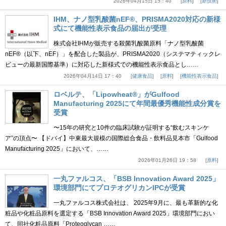
2026年04月15日 15：40
原料
新技術
IHM、ナノ型乳酸菌nEF®、PRISMA2020対応の新様
式にて機能性表示食品の届出が受理
株式会社IHMが販売する殺菌乳酸菌原料「ナノ型乳酸菌
nEF®（以下、nEF）」を配合した製品が、PRISMA2020（システマティックレ
ビューの最新国際基準）に対応した新様式での機能性表示食品とし……
2026年04月14日 17：40
健康食品
原料
機能性表示食品
ロベルテ、「Lipowheat®」がGulfood
Manufacturing 2025にて年間最優秀機能性成分賞を
受賞
〜15年の研究と10件の臨床試験が証明する“飲むスキンケ
ア”の頂点〜 【ドバイ】中東最大規模の国際総合食品・飲料品見本市「Gulfood
Manufacturing 2025」において、……
2026年01月26日 19：58
原料
一丸ファルコス、「BSB Innovation Award 2025」
環境部門にてプロテオグリカンIPCが受賞
一丸ファルコス株式会社は、 2025年9月に、最も革新的な化
粧品や化粧品原料を選定する「BSB Innovation Award 2025」環境部門におい
て、同社化粧品原料「Proteoglycan ……