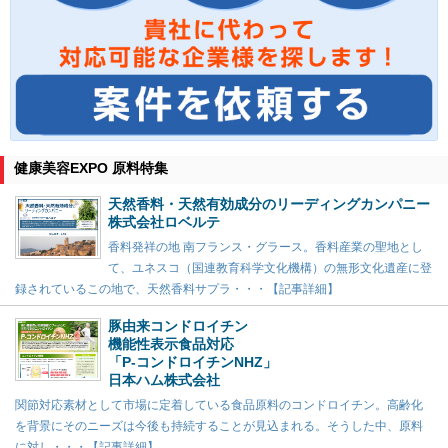
健康美容EXPO 原料特集
天然香料・天然有効成分のリーディングカンパニー
株式会社ロベルテ
香料発祥の地 南フランス・グラース。香料産業の聖地とし
て、ユネスコ（国連教育科学文化機構）の無形文化遺産に登
録されているこの地で、天然香料サプラ・・・【記事詳細】
豚由来コンドロイチン
機能性表示食品対応
「P-コンドロイチンNHZ」
日本ハム株式会社
関節対応素材として市場に定着している食品原料のコンドロイチン。高齢化
を背景にそのニーズは今後も持続することが見込まれる。そうした中、原料
に対し・・・【記事詳細】