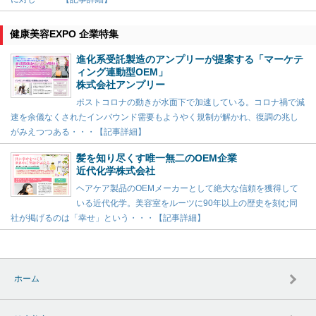
健康美容EXPO 企業特集
進化系受託製造のアンプリーが提案する「マーケテ
ィング連動型OEM」
株式会社アンプリー
ポストコロナの動きが水面下で加速している。コロナ禍で減
速を余儀なくされたインバウンド需要もようやく規制が解かれ、復調の兆し
がみえつつある・・・【記事詳細】
髪を知り尽くす唯一無二のOEM企業
近代化学株式会社
ヘアケア製品のOEMメーカーとして絶大な信頼を獲得して
いる近代化学。美容室をルーツに90年以上の歴史を刻む同
社が掲げるのは「幸せ」という・・・【記事詳細】
ホーム