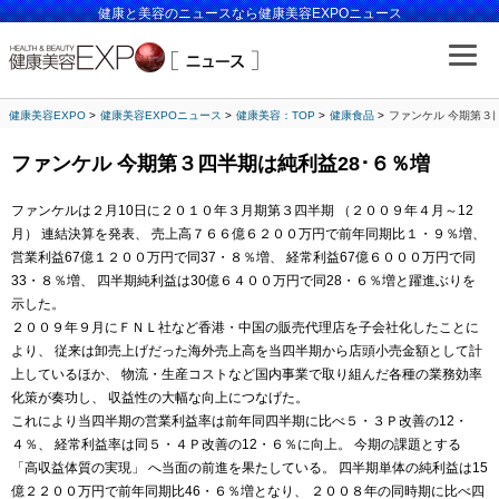
健康と美容のニュースなら健康美容EXPOニュース
健康美容EXPO
健康美容EXPOニュース
健康美容：TOP
健康食品
ファンケル 今期第３
ファンケル 今期第３四半期は純利益28･６％増
ファンケルは２月10日に２０１０年３月期第３四半期 （２００９年４月～12
月） 連結決算を発表、 売上高７６６億６２００万円で前年同期比１・９％増、
営業利益67億１２００万円で同37・８％増、 経常利益67億６０００万円で同
33・８％増、 四半期純利益は30億６４００万円で同28・６％増と躍進ぶりを
示した。
２００９年９月にＦＮＬ社など香港・中国の販売代理店を子会社化したことに
より、 従来は卸売上げだった海外売上高を当四半期から店頭小売金額として計
上しているほか、 物流・生産コストなど国内事業で取り組んだ各種の業務効率
化策が奏功し、 収益性の大幅な向上につなげた。
これにより当四半期の営業利益率は前年同四半期に比べ５・３Ｐ改善の12・
４％、 経常利益率は同５・４Ｐ改善の12・６％に向上。 今期の課題とする
「高収益体質の実現」 へ当面の前進を果たしている。 四半期単体の純利益は15
億２２００万円で前年同期比46・６％増となり、 ２００８年の同時期に比べ四