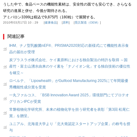
うした中で、食品ベースの機能性素材は、安全性の面でも安心でき、さらなる
研究の進展と併せ、今後が期待される。
アミバロン3399は税込で9,875円（180粒）で展開する。
2010年03月17日 10：29
健康食品
原料
受託製造（OEM）
関連記事
IHM、ナノ型乳酸菌nEF®、PRISMA2020対応の新様式にて機能性表示食
品の届出が受理
炭プラスラボ株式会社、ケイ素原料における独自製法の特許を取得 ～国
産竹・富士山湧水由来のケイ素を「ナノイオン化」する独自技術の優位性
を確立～
ロベルテ、「Lipowheat®」がGulfood Manufacturing 2025にて年間最優
秀機能性成分賞を受賞
一丸ファルコス、「BSB Innovation Award 2025」環境部門にてプロテオ
グリカンIPCが受賞
常磐植物化学研究所、未来の植物化学を担う研究者を表彰「第3回 松尾仁
賞」を贈呈。
ユニアル、北海道大学より「北大発認定スタートアップ企業」の称号を授
与