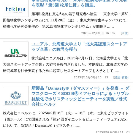
を表彰「第3回 松尾仁賞」を贈呈。
第3回 松尾仁賞を5名の若手研究者へ贈呈── 東京大学・第61
回植物化学シンポジウムにて 11月28日（金）、東京大学弥生キャンパスにて、
植物化学研究会主催の「第61回植物化学シンポジウム」が開催さ……
2025年12月08日 16：39
研究
ユニアル、北海道大学より「北大発認定スタートア
ップ企業」の称号を授与
株式会社ユニアルは、2025年7月17日、北海道大学より「北
大発スタートアップ企業」の称号を授与されました。本制度は、北海道大学の
研究成果を社会実装するために起業したスタートアップを大学として……
2025年10月08日 16：13
講座･資格
新製品「Damasty®（ダマスティー）」を発表 － ダ
マスクローズ × SOD BⓇ × アセロラによるトリプル
抗酸化でホリスティックビューティーを実現／株式
会社ロベルテ
株式会社ロベルテは、2025年9月16日（火）～18日（木）に東京ビッグサイト
（西ホール）にて開催される「第24回ダイエット＆ビューティーフェア2025」
において、新製品「Damasty®（ダマスティ……
2025年09月08日 11：01