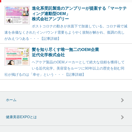
進化系受託製造のアンプリーが提案する「マーケテ
ィング連動型OEM」
株式会社アンプリー
ポストコロナの動きが水面下で加速している。コロナ禍で減
速を余儀なくされたインバウンド需要もようやく規制が解かれ、復調の兆し
がみえつつある・・・【記事詳細】
髪を知り尽くす唯一無二のOEM企業
近代化学株式会社
ヘアケア製品のOEMメーカーとして絶大な信頼を獲得して
いる近代化学。美容室をルーツに90年以上の歴史を刻む同
社が掲げるのは「幸せ」という・・・【記事詳細】
ホーム
健康美容EXPOとは