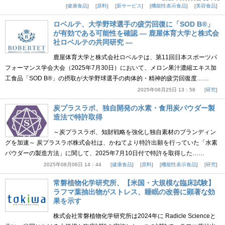
健康食品
原料
新サービス
機能性表示食品
美容食品
ロベルテ、大学野球選手の疲労回復に「SOD B®」
が有効である可能性を確認 ― 鹿屋体育大学と株式会
社ロベルテの共同研究 ―
鹿屋体育大学と株式会社ロベルテは、第11回日本スポーツパ
フォーマンス学会大会（2025年7月30日）において、メロン果汁濃縮エキス加
工食品「SOD B®」の摂取が大学野球選手の肉体的・精神的疲労回復度……
2025年08月25日 13：58
研究
炭プラスラボ、独自開発の水素・食用炭パウダー製
造法で特許取得
～炭プラスラボ、知財戦略を強化し独自素材のブランディン
グを加速～ 炭プラスラボ株式会社は、かねてより特許出願を行っていた「水素
パウダーの製造方法」に関して、2025年7月10日付で特許を取得した……
2025年08月06日 14：44
健康食品
原料
機能性表示食品
研究
常磐植物化学研究所、【米国・大規模な臨床試験】
ラフマ葉抽出物がストレス、睡眠の改善に顕著な効
果を示す
株式会社常磐植物化学研究所は2024年に Radicle Scienceと