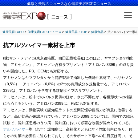
健康と美容のニュースなら健康美容EXPOニュース
健康美容EXPO
健康美容EXPOニュース
健康美容：TOP
健康食品
抗アルツハイマー素
抗アルツハイマー素材を上市
(株
)
サン・メディカ
(
東京都港区、白田正樹社長
)
はこのほど、ヤマブシタケ抽出
物「アミセノン」、アミセノン含有サプリメント「アミロバン3399」の取り扱
いを開始した。PB、OEMにも対応する。
アミセノンはヤマブシタケから特許製法で抽出した機能性素材で、ヘリセノン
（0,5%）、アミロバン（6,0%）の2つの有用成分を規格化する。アミロバン
3399は、アミロバンを含有する錠剤タイプのサプリメント。
アミセノンは、粉末でのバルク提供のほか、水に不溶だが、各種形状への相談
にも応じるという。アミロバン3399は、PBにも対応する。
アミセノンは、動物実験で認知症ラットの空間記憶学習能力が有意に改善する
など、高い効果が確認されている。アミバロン3399については、国内での臨床
試験で、認知症患者のうつ病、認知症において顕著な改善が認められている。
アルツハイマー
型（老年）認知症は、高齢化とともに年々増加傾向にあり、何
らかの対策の必要性に迫られており、そのサポート市場への注目度は高い。そ