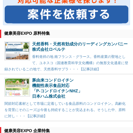
健康美容EXPO 原料特集
天然香料・天然有効成分のリーディングカンパニー
株式会社ロベルテ
香料発祥の地 南フランス・グラース。香料産業の聖地とし
て、ユネスコ（国連教育科学文化機構）の無形文化遺産に登
録されているこの地で、天然香料サプラ・・・【記事詳細】
豚由来コンドロイチン
機能性表示食品対応
「P-コンドロイチンNHZ」
日本ハム株式会社
関節対応素材として市場に定着している食品原料のコンドロイチン。高齢化
を背景にそのニーズは今後も持続することが見込まれる。そうした中、原料
に対し・・・【記事詳細】
健康美容EXPO 企業特集