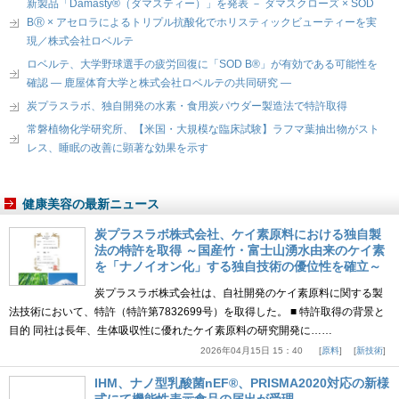
新製品「Damasty®（ダマスティー）」を発表 － ダマスクローズ × SOD
BⓇ × アセロラによるトリプル抗酸化でホリスティックビューティーを実
現／株式会社ロベルテ
ロベルテ、大学野球選手の疲労回復に「SOD B®」が有効である可能性を
確認 ― 鹿屋体育大学と株式会社ロベルテの共同研究 ―
炭プラスラボ、独自開発の水素・食用炭パウダー製造法で特許取得
常磐植物化学研究所、【米国・大規模な臨床試験】ラフマ葉抽出物がスト
レス、睡眠の改善に顕著な効果を示す
健康美容の最新ニュース
炭プラスラボ株式会社、ケイ素原料における独自製
法の特許を取得 ～国産竹・富士山湧水由来のケイ素
を「ナノイオン化」する独自技術の優位性を確立～
炭プラスラボ株式会社は、自社開発のケイ素原料に関する製
法技術において、特許（特許第7832699号）を取得した。 ■ 特許取得の背景と
目的 同社は長年、生体吸収性に優れたケイ素原料の研究開発に……
2026年04月15日 15：40
原料
新技術
IHM、ナノ型乳酸菌nEF®、PRISMA2020対応の新様