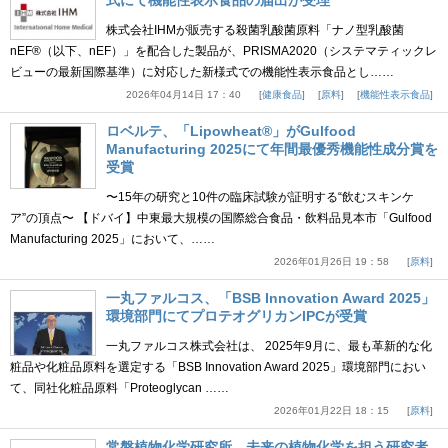
式にて機能性表示食品の届出が受理
株式会社IHMが販売する殺菌乳酸菌原料「ナノ型乳酸菌
nEF®（以下、nEF）」を配合した製品が、PRISMA2020（システマティックレ
ビューの最新国際基準）に対応した新様式での機能性表示食品とし……
2026年04月14日 17：40
健康食品
原料
機能性表示食品
ロベルテ、「Lipowheat®」がGulfood
Manufacturing 2025にて年間最優秀機能性成分賞を
受賞
〜15年の研究と10件の臨床試験が証明する“飲むスキンケ
ア”の頂点〜 【ドバイ】中東最大規模の国際総合食品・飲料品見本市「Gulfood
Manufacturing 2025」において、……
2026年01月26日 19：58
原料
一丸ファルコス、「BSB Innovation Award 2025」
環境部門にてプロテオグリカンIPCが受賞
一丸ファルコス株式会社は、 2025年9月に、最も革新的な化
粧品や化粧品原料を選定する「BSB Innovation Award 2025」環境部門におい
て、同社化粧品原料「Proteoglycan ……
2026年01月22日 18：15
原料
常磐植物化学研究所、未来の植物化学を担う研究者