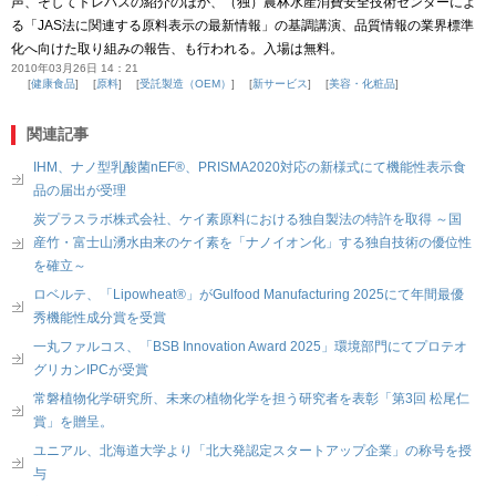
声、そしてトレパスの紹介のほか、（独）農林水産消費安全技術センターによ
る「JAS法に関連する原料表示の最新情報」の基調講演、品質情報の業界標準
化へ向けた取り組みの報告、も行われる。入場は無料。
2010年03月26日 14：21
健康食品
原料
受託製造（OEM）
新サービス
美容・化粧品
関連記事
IHM、ナノ型乳酸菌nEF®、PRISMA2020対応の新様式にて機能性表示食
品の届出が受理
炭プラスラボ株式会社、ケイ素原料における独自製法の特許を取得 ～国
産竹・富士山湧水由来のケイ素を「ナノイオン化」する独自技術の優位性
を確立～
ロベルテ、「Lipowheat®」がGulfood Manufacturing 2025にて年間最優
秀機能性成分賞を受賞
一丸ファルコス、「BSB Innovation Award 2025」環境部門にてプロテオ
グリカンIPCが受賞
常磐植物化学研究所、未来の植物化学を担う研究者を表彰「第3回 松尾仁
賞」を贈呈。
ユニアル、北海道大学より「北大発認定スタートアップ企業」の称号を授
与