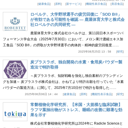
健康食品
原料
新サービス
機能性表示食品
美容食品
ロベルテ、大学野球選手の疲労回復に「SOD B®」
が有効である可能性を確認 ― 鹿屋体育大学と株式会
社ロベルテの共同研究 ―
鹿屋体育大学と株式会社ロベルテは、第11回日本スポーツパ
フォーマンス学会大会（2025年7月30日）において、メロン果汁濃縮エキス加
工食品「SOD B®」の摂取が大学野球選手の肉体的・精神的疲労回復度……
2025年08月25日 13：58
研究
炭プラスラボ、独自開発の水素・食用炭パウダー製
造法で特許取得
～炭プラスラボ、知財戦略を強化し独自素材のブランディン
グを加速～ 炭プラスラボ株式会社は、かねてより特許出願を行っていた「水素
パウダーの製造方法」に関して、2025年7月10日付で特許を取得した……
2025年08月06日 14：44
健康食品
原料
機能性表示食品
研究
常磐植物化学研究所、【米国・大規模な臨床試験】
ラフマ葉抽出物がストレス、睡眠の改善に顕著な効
果を示す
株式会社常磐植物化学研究所は2024年に Radicle Scienceと