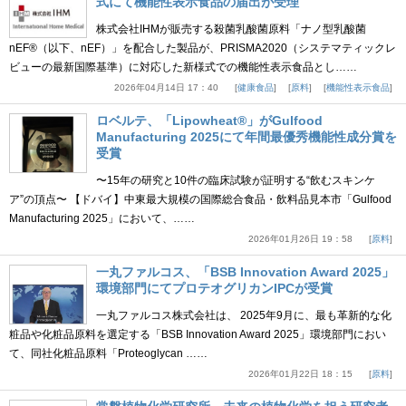
式にて機能性表示食品の届出が受理
株式会社IHMが販売する殺菌乳酸菌原料「ナノ型乳酸菌
nEF®（以下、nEF）」を配合した製品が、PRISMA2020（システマティックレ
ビューの最新国際基準）に対応した新様式での機能性表示食品とし……
2026年04月14日 17：40
健康食品
原料
機能性表示食品
ロベルテ、「Lipowheat®」がGulfood
Manufacturing 2025にて年間最優秀機能性成分賞を
受賞
〜15年の研究と10件の臨床試験が証明する“飲むスキンケ
ア”の頂点〜 【ドバイ】中東最大規模の国際総合食品・飲料品見本市「Gulfood
Manufacturing 2025」において、……
2026年01月26日 19：58
原料
一丸ファルコス、「BSB Innovation Award 2025」
環境部門にてプロテオグリカンIPCが受賞
一丸ファルコス株式会社は、 2025年9月に、最も革新的な化
粧品や化粧品原料を選定する「BSB Innovation Award 2025」環境部門におい
て、同社化粧品原料「Proteoglycan ……
2026年01月22日 18：15
原料