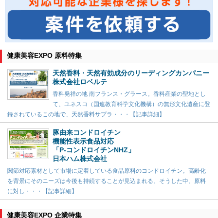
健康美容EXPO 原料特集
天然香料・天然有効成分のリーディングカンパニー
株式会社ロベルテ
香料発祥の地 南フランス・グラース。香料産業の聖地とし
て、ユネスコ（国連教育科学文化機構）の無形文化遺産に登
録されているこの地で、天然香料サプラ・・・【記事詳細】
豚由来コンドロイチン
機能性表示食品対応
「P-コンドロイチンNHZ」
日本ハム株式会社
関節対応素材として市場に定着している食品原料のコンドロイチン。高齢化
を背景にそのニーズは今後も持続することが見込まれる。そうした中、原料
に対し・・・【記事詳細】
健康美容EXPO 企業特集