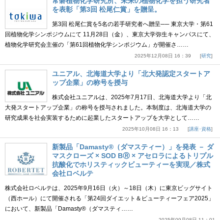
常磐植物化学研究所、未来の植物化学を担う研究者
を表彰「第3回 松尾仁賞」を贈呈。
第3回 松尾仁賞を5名の若手研究者へ贈呈── 東京大学・第61
回植物化学シンポジウムにて 11月28日（金）、東京大学弥生キャンパスにて、
植物化学研究会主催の「第61回植物化学シンポジウム」が開催さ……
2025年12月08日 16：39
研究
ユニアル、北海道大学より「北大発認定スタートア
ップ企業」の称号を授与
株式会社ユニアルは、2025年7月17日、北海道大学より「北
大発スタートアップ企業」の称号を授与されました。本制度は、北海道大学の
研究成果を社会実装するために起業したスタートアップを大学として……
2025年10月08日 16：13
講座･資格
新製品「Damasty®（ダマスティー）」を発表 － ダ
マスクローズ × SOD BⓇ × アセロラによるトリプル
抗酸化でホリスティックビューティーを実現／株式
会社ロベルテ
株式会社ロベルテは、2025年9月16日（火）～18日（木）に東京ビッグサイト
（西ホール）にて開催される「第24回ダイエット＆ビューティーフェア2025」
において、新製品「Damasty®（ダマスティ……
2025年09月08日 11：01