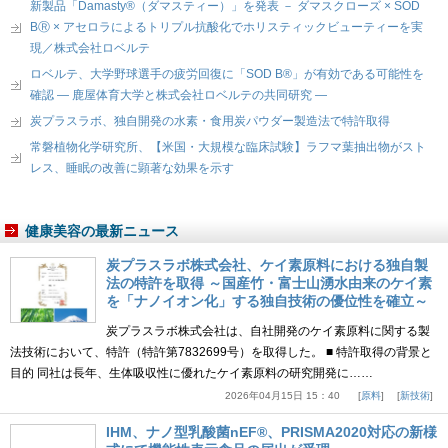
新製品「Damasty®（ダマスティー）」を発表 － ダマスクローズ × SOD
BⓇ × アセロラによるトリプル抗酸化でホリスティックビューティーを実
現／株式会社ロベルテ
ロベルテ、大学野球選手の疲労回復に「SOD B®」が有効である可能性を
確認 ― 鹿屋体育大学と株式会社ロベルテの共同研究 ―
炭プラスラボ、独自開発の水素・食用炭パウダー製造法で特許取得
常磐植物化学研究所、【米国・大規模な臨床試験】ラフマ葉抽出物がスト
レス、睡眠の改善に顕著な効果を示す
健康美容の最新ニュース
炭プラスラボ株式会社、ケイ素原料における独自製
法の特許を取得 ～国産竹・富士山湧水由来のケイ素
を「ナノイオン化」する独自技術の優位性を確立～
炭プラスラボ株式会社は、自社開発のケイ素原料に関する製
法技術において、特許（特許第7832699号）を取得した。 ■ 特許取得の背景と
目的 同社は長年、生体吸収性に優れたケイ素原料の研究開発に……
2026年04月15日 15：40
原料
新技術
IHM、ナノ型乳酸菌nEF®、PRISMA2020対応の新様