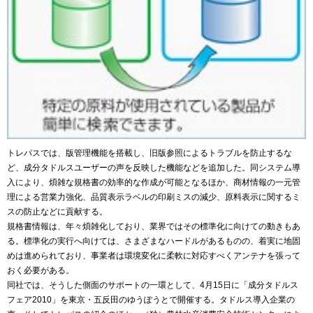
トレパスでは、版管理機能を搭載し、旧版参照によるトラブルを防止するな
ど、成分タドルスユーザーの声を反映した機能などを追加した。同システム導
入により、煩雑な規格書の効率的な作成が可能となるほか、商材情報の一元管
理による営業力強化、品質表示ラベルの印刷ミスの減少、原料表示に関するミ
スの防止などに貢献する。
規格書情報は、年々煩雑化しており、業界ではその標準化に向けての動きもあ
る。標準化の実行へ向けては、さまざまなハードルがあるものの、着実に地固
めは進められており、事業者は環境変化に柔軟に対応すべくアンテナを張って
おく必要がある。
同社では、そうした側面のサポートの一環として、4月15日に「成分タドルス
フェア2010」を東京・五反田のゆうぽうとで開催する。タドルス導入企業の