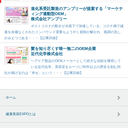
進化系受託製造のアンプリーが提案する「マーケテ
ィング連動型OEM」
株式会社アンプリー
ポストコロナの動きが水面下で加速している。コロナ禍で減
速を余儀なくされたインバウンド需要もようやく規制が解かれ、復調の兆し
がみえつつある・・・【記事詳細】
髪を知り尽くす唯一無二のOEM企業
近代化学株式会社
ヘアケア製品のOEMメーカーとして絶大な信頼を獲得して
いる近代化学。美容室をルーツに90年以上の歴史を刻む同
社が掲げるのは「幸せ」という・・・【記事詳細】
ホーム
健康美容EXPOとは