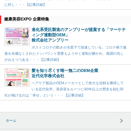
に対し・・・【記事詳細】
健康美容EXPO 企業特集
進化系受託製造のアンプリーが提案する「マーケテ
ィング連動型OEM」
株式会社アンプリー
ポストコロナの動きが水面下で加速している。コロナ禍で減
速を余儀なくされたインバウンド需要もようやく規制が解かれ、復調の兆し
がみえつつある・・・【記事詳細】
髪を知り尽くす唯一無二のOEM企業
近代化学株式会社
ヘアケア製品のOEMメーカーとして絶大な信頼を獲得して
いる近代化学。美容室をルーツに90年以上の歴史を刻む同
社が掲げるのは「幸せ」という・・・【記事詳細】
ホーム