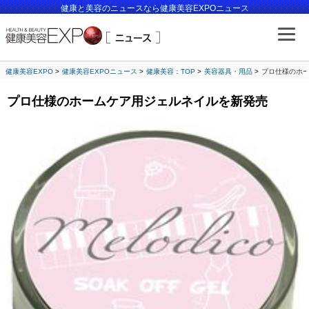
健康と美容のニュースなら健康美容EXPOニュース
健康美容EXPO
健康美容EXPOニュース
健康美容：TOP
美容器具・用品
プロ仕様のホ
プロ仕様のホームケア用ジェルネイルを新発売