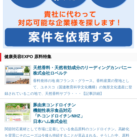
健康美容EXPO 原料特集
天然香料・天然有効成分のリーディングカンパニー
株式会社ロベルテ
香料発祥の地 南フランス・グラース。香料産業の聖地とし
て、ユネスコ（国連教育科学文化機構）の無形文化遺産に登
録されているこの地で、天然香料サプラ・・・【記事詳細】
豚由来コンドロイチン
機能性表示食品対応
「P-コンドロイチンNHZ」
日本ハム株式会社
関節対応素材として市場に定着している食品原料のコンドロイチン。高齢化
を背景にそのニーズは今後も持続することが見込まれる。そうした中、原料