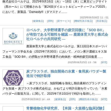
株式会社ロベルテは、2025年9月16日（火）～18日（木）に東京ビッグサイト
（西ホール）にて開催される「第24回ダイエット＆ビューティーフェア2025」
において、新製品「Damasty®（ダマスティ……
2025年09月08日 11：01
健康食品
原料
新サービス
機能性表示食品
美容食品
ロベルテ、大学野球選手の疲労回復に「SOD B®」
が有効である可能性を確認 ― 鹿屋体育大学と株式会
社ロベルテの共同研究 ―
鹿屋体育大学と株式会社ロベルテは、第11回日本スポーツパ
フォーマンス学会大会（2025年7月30日）において、メロン果汁濃縮エキス加
工食品「SOD B®」の摂取が大学野球選手の肉体的・精神的疲労回復度……
2025年08月25日 13：58
研究
炭プラスラボ、独自開発の水素・食用炭パウダー製
造法で特許取得
～炭プラスラボ、知財戦略を強化し独自素材のブランディン
グを加速～ 炭プラスラボ株式会社は、かねてより特許出願を行っていた「水素
パウダーの製造方法」に関して、2025年7月10日付で特許を取得した……
2025年08月06日 14：44
健康食品
原料
機能性表示食品
研究
常磐植物化学研究所、【米国・大規模な臨床試験】