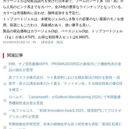
カラージェルは化粧品認可を受けた日本製で、ブームのアート系（白・黒）か
ら人気のピンク系までをカバー。全24色の豊富なラインナップとなっている。
カラーは市場動向に合わせ、随時追加する予定だ。
トップコートジェルは、未硬化ジェルのふき取りの必要のない最新のモノを使
用。容器にもこだわり、高級感があり、使い勝手も良い。
製品の税込価格はカラージェル(3g)、ベースジェル(3g)、トップコートジェル
（3ｇ）が各1,470円。お得な初回導入セットは6,980円。
2010年04月19日 10：55
美容器具・用品
関連記事
IHM、ナノ型乳酸菌nEF®、PRISMA2020対応の新様式にて機能性表示食
品の届出が受理
炭プラスラボ株式会社、ケイ素原料における独自製法の特許を取得 ～国
産竹・富士山湧水由来のケイ素を「ナノイオン化」する独自技術の優位性
を確立～
ロベルテ、「Lipowheat®」がGulfood Manufacturing 2025にて年間最優
秀機能性成分賞を受賞
一丸ファルコス、「BSB Innovation Award 2025」環境部門にてプロテオ
グリカンIPCが受賞
常磐植物化学研究所、未来の植物化学を担う研究者を表彰「第3回 松尾仁