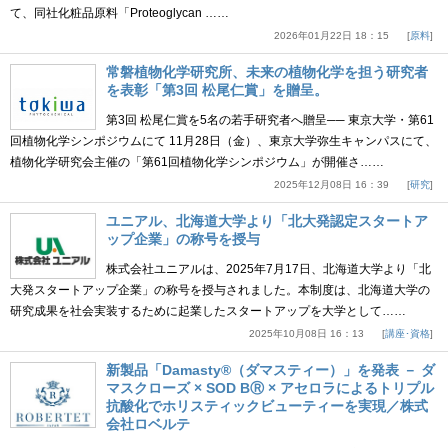
て、同社化粧品原料「Proteoglycan ……
2026年01月22日 18：15
原料
常磐植物化学研究所、未来の植物化学を担う研究者
を表彰「第3回 松尾仁賞」を贈呈。
第3回 松尾仁賞を5名の若手研究者へ贈呈── 東京大学・第61
回植物化学シンポジウムにて 11月28日（金）、東京大学弥生キャンパスにて、
植物化学研究会主催の「第61回植物化学シンポジウム」が開催さ……
2025年12月08日 16：39
研究
ユニアル、北海道大学より「北大発認定スタートア
ップ企業」の称号を授与
株式会社ユニアルは、2025年7月17日、北海道大学より「北
大発スタートアップ企業」の称号を授与されました。本制度は、北海道大学の
研究成果を社会実装するために起業したスタートアップを大学として……
2025年10月08日 16：13
講座･資格
新製品「Damasty®（ダマスティー）」を発表 － ダ
マスクローズ × SOD BⓇ × アセロラによるトリプル
抗酸化でホリスティックビューティーを実現／株式
会社ロベルテ