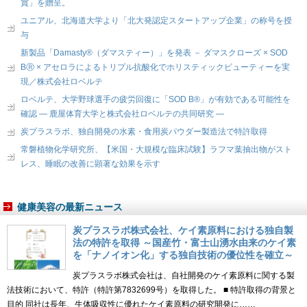
賞」を贈呈。
ユニアル、北海道大学より「北大発認定スタートアップ企業」の称号を授
与
新製品「Damasty®（ダマスティー）」を発表 － ダマスクローズ × SOD
BⓇ × アセロラによるトリプル抗酸化でホリスティックビューティーを実
現／株式会社ロベルテ
ロベルテ、大学野球選手の疲労回復に「SOD B®」が有効である可能性を
確認 ― 鹿屋体育大学と株式会社ロベルテの共同研究 ―
炭プラスラボ、独自開発の水素・食用炭パウダー製造法で特許取得
常磐植物化学研究所、【米国・大規模な臨床試験】ラフマ葉抽出物がスト
レス、睡眠の改善に顕著な効果を示す
健康美容の最新ニュース
炭プラスラボ株式会社、ケイ素原料における独自製
法の特許を取得 ～国産竹・富士山湧水由来のケイ素
を「ナノイオン化」する独自技術の優位性を確立～
炭プラスラボ株式会社は、自社開発のケイ素原料に関する製
法技術において、特許（特許第7832699号）を取得した。 ■ 特許取得の背景と
目的 同社は長年、生体吸収性に優れたケイ素原料の研究開発に……