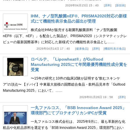
2026年04月15日 15：40
原料
新技術
IHM、ナノ型乳酸菌nEF®、PRISMA2020対応の新様
式にて機能性表示食品の届出が受理
株式会社IHMが販売する殺菌乳酸菌原料「ナノ型乳酸菌
nEF®（以下、nEF）」を配合した製品が、PRISMA2020（システマティックレ
ビューの最新国際基準）に対応した新様式での機能性表示食品とし……
2026年04月14日 17：40
健康食品
原料
機能性表示食品
ロベルテ、「Lipowheat®」がGulfood
Manufacturing 2025にて年間最優秀機能性成分賞を
受賞
〜15年の研究と10件の臨床試験が証明する“飲むスキンケ
ア”の頂点〜 【ドバイ】中東最大規模の国際総合食品・飲料品見本市「Gulfood
Manufacturing 2025」において、……
2026年01月26日 19：58
原料
一丸ファルコス、「BSB Innovation Award 2025」
環境部門にてプロテオグリカンIPCが受賞
一丸ファルコス株式会社は、 2025年9月に、最も革新的な化
粧品や化粧品原料を選定する「BSB Innovation Award 2025」環境部門におい