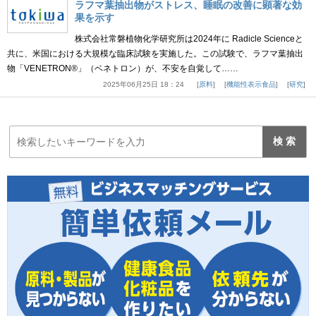
ラフマ葉抽出物がストレス、睡眠の改善に顕著な効
果を示す
株式会社常磐植物化学研究所は2024年に Radicle Scienceと
共に、米国における大規模な臨床試験を実施した。この試験で、ラフマ葉抽出
物「VENETRON®」（ベネトロン）が、不安を自覚して……
2025年06月25日 18：24
原料
機能性表示食品
研究