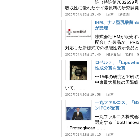
許（特許第783269
吸収性に優れたケイ素原料の研究開発
2026年04月15日 15：40
原料
新技術
IHM、ナノ型乳酸菌n
が受理
株式会社IHMが販売す
配合した製品が、PRI
対応した新様式での機能性表示食品と
2026年04月14日 17：40
健康食品
原料
ロベルテ、「Lipowhea
性成分賞を受賞
〜15年の研究と10件
中東最大規模の国際総合食品
いて、……
2026年01月26日 19：58
原料
一丸ファルコス、「BSB 
ンIPCが受賞
一丸ファルコス株式会
選定する「BSB Inno
「Proteoglycan ……
2026年01月22日 18：15
原料