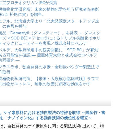
にてプロテオグリカンIPCが受賞
磐植物化学研究所、未来の植物化学を担う研究者を表彰
第3回 松尾仁賞」を贈呈。
ニアル、北海道大学より「北大発認定スタートアップ企
」の称号を授与
製品「Damasty®（ダマスティー）」を発表 － ダマスク
ーズ × SOD BⓇ × アセロラによるトリプル抗酸化でホリ
ティックビューティーを実現／株式会社ロベルテ
ベルテ、大学野球選手の疲労回復に「SOD B®」が有効
ある可能性を確認 ― 鹿屋体育大学と株式会社ロベルテ
共同研究 ―
プラスラボ、独自開発の水素・食用炭パウダー製造法で
許取得
磐植物化学研究所、【米国・大規模な臨床試験】ラフマ
抽出物がストレス、睡眠の改善に顕著な効果を示す
、ケイ素原料における独自製法の特許を取得 ～国産竹・富
を「ナノイオン化」する独自技術の優位性を確立～
は、自社開発のケイ素原料に関する製法技術において、特