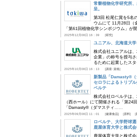
常磐植物化学研究所、
呈。
第3回 松尾仁賞を5名
ウムにて 11月28
「第61回植物化学シンポジウム」が
2025年12月08日 16：39
研究
ユニアル、北海道大学
株式会社ユニアルは、
企業」の称号を授与さ
るために起業したスタ
2025年10月08日 16：13
講座･資格
新製品「Damasty®
セロラによるトリプル
ベルテ
株式会社ロベルテは、2
（西ホール）にて開催される「第24回
「Damasty®（ダマスティ……
2025年09月08日 11：01
健康食品
原料
ロベルテ、大学野球選
鹿屋体育大学と株式会
鹿屋体育大学と株式会