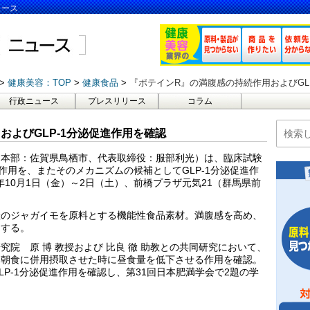
ュース
健康美容：TOP
健康食品
『ポテインR』の満腹感の持続作用およびGL
行政ニュース
プレスリリース
コラム
およびGLP-1分泌促進作用を確認
、本部：佐賀県鳥栖市、代表取締役：服部利光）は、臨床試験
作用を、またそのメカニズムの候補としてGLP-1分泌促進作
0年10月1日（金）～2日（土）、前橋プラザ元気21（群馬県前
産のジャガイモを原料とする機能性食品素材。満腹感を高め、
トする。
院 原 博 教授および 比良 徹 助教との共同研究において、
を朝食に併用摂取させた時に昼食量を低下させる作用を確認。
でGLP-1分泌促進作用を確認し、第31回日本肥満学会で2題の学