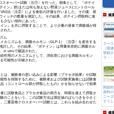
ロスオーバー試験〔注①〕を行った。朝食として、『ポテイ
『ポテイン』群)または何も加えない野菜ジュース(コントロール
、VAS法〔注②〕による食欲の評価を行いました。その後、昼
健
ドウィッチの数量を測定した。その結果、ポテイン摂取時に食
量も少ない傾向にあった。
テイン』を共に摂取することで、より少量の昼食で満腹感が得
唆された。
ニズム
メカニズムを、満腹ホルモン（GLP-1）〔注③〕を産生する
ラース
いて検討した。その結果、『ポテイン』は用量依存的に満腹ホル
（国連
n vitroで確認された。
登録さ
持続作用のメカニズムとして、消化管における満腹ホルモン
ラ・・
いる可能性が示唆された。
験
）とは、被験者の思い込みによる影響（プラセボ効果）や試験
可能性を排除するために、被験者および試験実施者には試験食
食品（コントロール群が摂取したもの）かを知らせないで効果
関節対
原料の
験者に試験食品とプラセボ食品の両方を、時期を違えて摂取さ
ニーズ
試験のことをいう。この試験方法は測定値のばらつきを小さく
そうし
り、二重盲検クロスオーバー試験とは、これらを組み合わせた
健