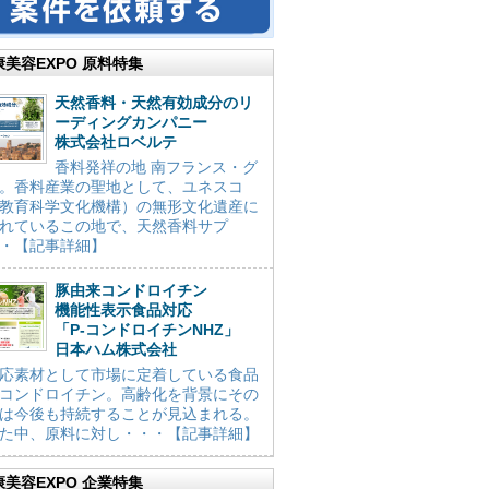
康美容EXPO 原料特集
天然香料・天然有効成分のリ
ーディングカンパニー
株式会社ロベルテ
香料発祥の地 南フランス・グ
。香料産業の聖地として、ユネスコ
教育科学文化機構）の無形文化遺産に
れているこの地で、天然香料サプ
・【記事詳細】
豚由来コンドロイチン
機能性表示食品対応
「P-コンドロイチンNHZ」
日本ハム株式会社
応素材として市場に定着している食品
コンドロイチン。高齢化を背景にその
は今後も持続することが見込まれる。
た中、原料に対し・・・【記事詳細】
康美容EXPO 企業特集