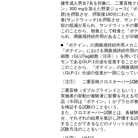
健常成人男女7名を対象に、二重盲検ク
ン』300 mgを加えた野菜ジュース(
群)を摂取させ、摂取後180分にわたり
食(サンドウィッチ)を摂取させ、サン
欲の低減が見られ、サンドウィッチの
このことから、朝食として軽食と『ポ
られ、満腹感持続作用があることが示
■ 『ポテイン』の満腹感持続作用メカ
『ポテイン』における満腹感持続作用の
細胞（GLUTag細胞〔注④〕）を用
モンであるGLP-1分泌を促進することが、i
このことから、『ポテイン』の満腹感
（GLP-1）分泌の促進が一因になって
〔注①〕 二重盲検クロスオーバー試
二重盲検（ダブルブラインドともいう
実施者の挙動が被験者に影響を与える
品（今回は『ポテイン』）かプラセボ
を検証する試験のことをいう。
また、クロスオーバー試験とは、各被
せ、それぞれの結果を集計し評価する
することができるなどのメリットがあ
試験方法のことをいう。
〔注②〕 VAS法