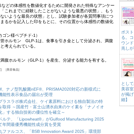
の略で、痛み・味などの体感性を数値化するために開発された特殊なアンケー
端を「これまでに経験したことがないような最悪の状態」、もう
がないような最良の状態」とし、試験参加者が各質問事項につ
はまるかを記入した印をもとに、その位置から体感性の数値化
ポスト
ルカゴン様ペプチド-1）
る。コ
管ホルモン GLP-1は、食事を引き金として分泌され、満腹
ウンド
つと考えられている。
兆しが
満腹ホルモン（GLP-1）を産生、分泌する能力を有する。
究
美容食品
として
美容室
HM、ナノ型乳酸菌nEF®、PRISMA2020対応の新様式に
が掲げ
機能性表示食品の届出が受理
細】
プラスラボ株式会社、ケイ素原料における独自製法の特
を取得 ～国産竹・富士山湧水由来のケイ素を「ナノイオ
化」する独自技術の優位性を確立～
ルテ、「Lipowheat®」がGulfood Manufacturing 2025
て年間最優秀機能性成分賞を受賞
ファルコス、「BSB Innovation Award 2025」環境部