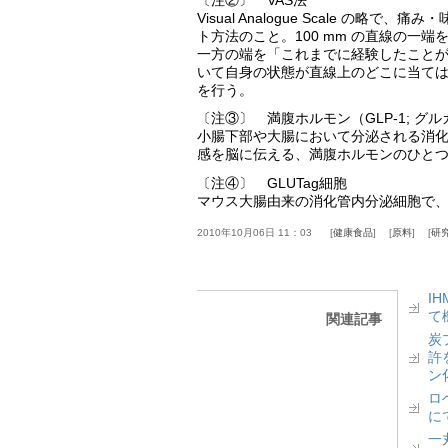
Visual Analogue Scale 
ト方法のこと。100 mm の直線の一
一方の端を「これまでに経験したこと
いて自身の状態が直線上のどこに当て
を行う。
〔注③〕 満腹ホルモン（GLP-1; グ
小腸下部や大腸において分泌される消化
感を脳に伝える、満腹ホルモンのひと
〔注④〕 GLUTag細胞
マウス大腸由来の消化管内分泌細胞で、
2010年10月06日 11：03
健康食品
原料
研
I
て
関連記事
炭
許
ン
ロベ
に
一丸