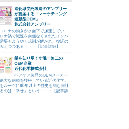
進化系受託製造のアンプリー
が提案する「マーケティング
連動型OEM」
株式会社アンプリー
コロナの動きが水面下で加速してい
ロナ禍で減速を余儀なくされたインバ
需要もようやく規制が解かれ、復調の
みえつつある・・・【記事詳細】
髪を知り尽くす唯一無二の
OEM企業
近代化学株式会社
ヘアケア製品のOEMメーカー
絶大な信頼を獲得している近代化学。
をルーツに90年以上の歴史を刻む同社
るのは「幸せ」という・・・【記事詳