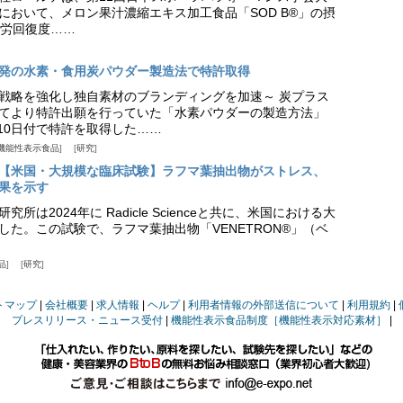
日）において、メロン果汁濃縮エキス加工食品「SOD B®」の摂
労回復度……
発の水素・食用炭パウダー製造法で特許取得
戦略を強化し独自素材のブランディングを加速～ 炭プラス
てより特許出願を行っていた「水素パウダーの製造方法」
月10日付で特許を取得した……
機能性表示食品
研究
【米国・大規模な臨床試験】ラフマ葉抽出物がストレス、
果を示す
所は2024年に Radicle Scienceと共に、米国における大
した。この試験で、ラフマ葉抽出物「VENETRON®」（ベ
品
研究
トマップ
会社概要
求人情報
ヘルプ
利用者情報の外部送信について
利用規約
プレスリリース・ニュース受付
機能性表示食品制度［機能性表示対応素材］