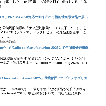
9号）を取得した。 ■ 特許取得の背景と目的 同社は長年、生体
に……
EF®、PRISMA2020対応の新様式にて機能性表示食品の届出
る殺菌乳酸菌原料「ナノ型乳酸菌nEF®（以下、nEF）」を
SMA2020（システマティックレビューの最新国際基準）に
し……
機能性表示食品
t®」がGulfood Manufacturing 2025にて年間最優秀機能
の臨床試験が証明する“飲むスキンケア”の頂点〜 【ドバイ】
・飲料品見本市「Gulfood Manufacturing 2025」にお
Innovation Award 2025」環境部門にてプロテオグリカ
社は、 2025年9月に、最も革新的な化粧品や化粧品原料を
vation Award 2025」環境部門において、同社化粧品原料