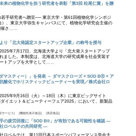
未来の植物化学を担う研究者を表彰「第3回 松尾仁賞」を贈
の若手研究者へ贈呈── 東京大学・第61回植物化学シンポジ
日（金）、東京大学弥生キャンパスにて、植物化学研究会主催の
開催さ……
より「北大発認定スタートアップ企業」の称号を授与
2025年7月17日、北海道大学より「北大発スタートアップ
れました。本制度は、北海道大学の研究成果を社会実装す
ートアップを大学として……
（ダマスティー）」を発表 － ダマスクローズ × SOD BⓇ × ア
抗酸化でホリスティックビューティーを実現／株式会社ロ
025年9月16日（火）～18日（木）に東京ビッグサイト
ダイエット＆ビューティーフェア2025」において、新製品
新サービス
機能性表示食品
美容食品
手の疲労回復に「SOD B®」が有効である可能性を確認 ―
社ロベルテの共同研究 ―
社ロベルテは、第11回日本スポーツパフォーマンス学会大