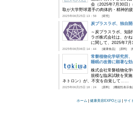
会（2025年7月30
取が大学野球選手の肉体的・精神的疲
2025年08月25日 13：58
研究
炭プラスラボ、独自開
～炭プラスラボ、知財
ラボ株式会社は、かね
に関して、2025年7
2025年08月06日 14：44
健康食品
原料
常磐植物化学研究所、
睡眠の改善に顕著な効
株式会社常磐植物化学研究
規模な臨床試験を実施
ネトロン）が、不安を自覚して……
2025年06月25日 18：24
原料
機能性表示食
ホーム
健康美容EXPOとは
サイ