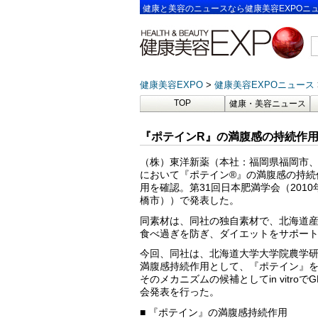
健康と美容のニュースなら健康美容EXPOニ
健康美容EXPO
健康美容EXPOニュース
TOP
健康・美容ニュース
『ポテインR』の満腹感の持続作用
（株）東洋新薬（本社：福岡県福岡市
において『ポテイン®』の満腹感の持続
用を確認。第31回日本肥満学会（201
橋市））で発表した。
同素材は、同社の独自素材で、北海道
食べ過ぎを防ぎ、ダイエットをサポー
今回、同社は、北海道大学大学院農学研究
満腹感持続作用として、『ポテイン』
そのメカニズムの候補としてin vitro
会発表を行った。
■ 『ポテイン』の満腹感持続作用