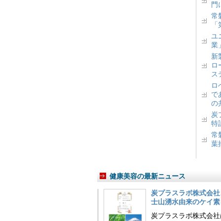
門
常
「
ユ
業
新
ロ
ス
ロ
で
の
炭
特
常
葉
健康美容の最新ニュース
炭プラスラボ株式会社
士山湧水由来のケイ素
炭プラスラボ株式会社