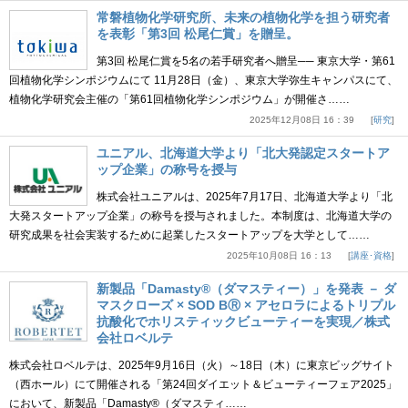
常磐植物化学研究所、未来の植物化学を担う研究者
を表彰「第3回 松尾仁賞」を贈呈。
第3回 松尾仁賞を5名の若手研究者へ贈呈── 東京大学・第61
回植物化学シンポジウムにて 11月28日（金）、東京大学弥生キャンパスにて、
植物化学研究会主催の「第61回植物化学シンポジウム」が開催さ……
2025年12月08日 16：39
研究
ユニアル、北海道大学より「北大発認定スタートア
ップ企業」の称号を授与
株式会社ユニアルは、2025年7月17日、北海道大学より「北
大発スタートアップ企業」の称号を授与されました。本制度は、北海道大学の
研究成果を社会実装するために起業したスタートアップを大学として……
2025年10月08日 16：13
講座･資格
新製品「Damasty®（ダマスティー）」を発表 － ダ
マスクローズ × SOD BⓇ × アセロラによるトリプル
抗酸化でホリスティックビューティーを実現／株式
会社ロベルテ
株式会社ロベルテは、2025年9月16日（火）～18日（木）に東京ビッグサイト
（西ホール）にて開催される「第24回ダイエット＆ビューティーフェア2025」
において、新製品「Damasty®（ダマスティ……