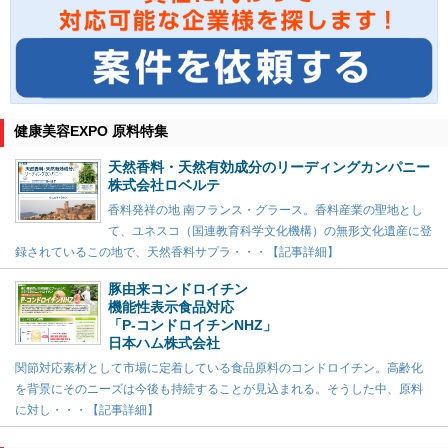
健康美容EXPO 原料特集
天然香料・天然有効成分のリーディングカンパニー
株式会社ロベルテ
香料発祥の地 南フランス・グラース。香料産業の聖地とし
て、ユネスコ（国連教育科学文化機構）の無形文化遺産に登
録されているこの地で、天然香料サプラ・・・【記事詳細】
豚由来コンドロイチン
機能性表示食品対応
「P-コンドロイチンNHZ」
日本ハム株式会社
関節対応素材として市場に定着している食品原料のコンドロイチン。高齢化
を背景にそのニーズは今後も持続することが見込まれる。そうした中、原料
に対し・・・【記事詳細】