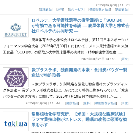
2025年09月08日 11：01
健康食品
原料
新サービス
機能性表示食品
美容食品
ロベルテ、大学野球選手の疲労回復に「SOD B®」
が有効である可能性を確認 ― 鹿屋体育大学と株式会
社ロベルテの共同研究 ―
鹿屋体育大学と株式会社ロベルテは、第11回日本スポーツパ
フォーマンス学会大会（2025年7月30日）において、メロン果汁濃縮エキス加
工食品「SOD B®」の摂取が大学野球選手の肉体的・精神的疲労回復度……
2025年08月25日 13：58
研究
炭プラスラボ、独自開発の水素・食用炭パウダー製
造法で特許取得
～炭プラスラボ、知財戦略を強化し独自素材のブランディン
グを加速～ 炭プラスラボ株式会社は、かねてより特許出願を行っていた「水素
パウダーの製造方法」に関して、2025年7月10日付で特許を取得した……
2025年08月06日 14：44
健康食品
原料
機能性表示食品
研究
常磐植物化学研究所、【米国・大規模な臨床試験】
ラフマ葉抽出物がストレス、睡眠の改善に顕著な効
果を示す