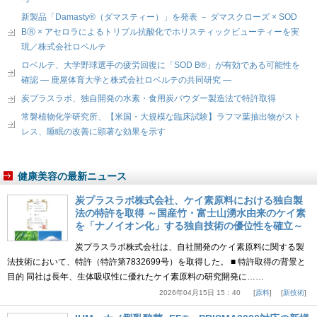
新製品「Damasty®（ダマスティー）」を発表 － ダマスクローズ × SOD
BⓇ × アセロラによるトリプル抗酸化でホリスティックビューティーを実
現／株式会社ロベルテ
ロベルテ、大学野球選手の疲労回復に「SOD B®」が有効である可能性を
確認 ― 鹿屋体育大学と株式会社ロベルテの共同研究 ―
炭プラスラボ、独自開発の水素・食用炭パウダー製造法で特許取得
常磐植物化学研究所、【米国・大規模な臨床試験】ラフマ葉抽出物がスト
レス、睡眠の改善に顕著な効果を示す
健康美容の最新ニュース
炭プラスラボ株式会社、ケイ素原料における独自製
法の特許を取得 ～国産竹・富士山湧水由来のケイ素
を「ナノイオン化」する独自技術の優位性を確立～
炭プラスラボ株式会社は、自社開発のケイ素原料に関する製
法技術において、特許（特許第7832699号）を取得した。 ■ 特許取得の背景と
目的 同社は長年、生体吸収性に優れたケイ素原料の研究開発に……
2026年04月15日 15：40
原料
新技術