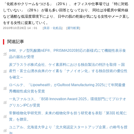
「化粧水やクリームをつける」 （20％）、 オフィスや仕事場では 「特に対処
していない」 （28％） が最も多い回答となっており、 同社は冷暖房や紫外線
など過酷な低湿度環境下により、 日中の肌の乾燥が気になる女性やメーク直し
をする女性に提案していく。
2010年10月28日 14：01
美容・化粧品
週刊粧業
関連記事
IHM、ナノ型乳酸菌nEF®、PRISMA2020対応の新様式にて機能性表示食
品の届出が受理
炭プラスラボ株式会社、ケイ素原料における独自製法の特許を取得 ～国
産竹・富士山湧水由来のケイ素を「ナノイオン化」する独自技術の優位性
を確立～
ロベルテ、「Lipowheat®」がGulfood Manufacturing 2025にて年間最優
秀機能性成分賞を受賞
一丸ファルコス、「BSB Innovation Award 2025」環境部門にてプロテオ
グリカンIPCが受賞
常磐植物化学研究所、未来の植物化学を担う研究者を表彰「第3回 松尾仁
賞」を贈呈。
ユニアル、北海道大学より「北大発認定スタートアップ企業」の称号を授
与