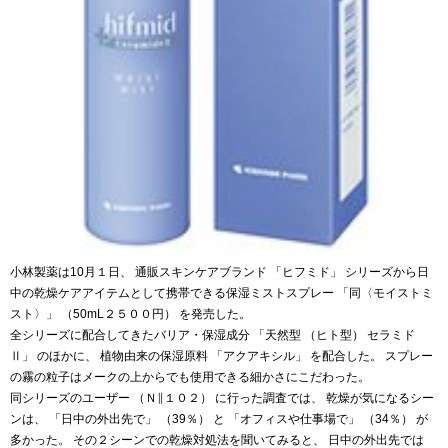
小林製薬は10月１日、 通販スキンケアブランド 「ヒフミド」 シリーズから日
中の乾燥ケアアイテムとして携帯できる保湿ミストスプレー 「同〈モイストミ
スト〉」 （50mL２５００円） を発売した。
全シリーズに配合してきたバリア・保湿成分 「天然型 （ヒト型） セラミド
Ⅱ」 のほかに、 植物由来の保湿原料 「アクアキシル」 を配合した。 スプレー
の霧の粒子はメークの上からでも使用できる細かさにこだわった。
同シリーズのユーザー （Ｎ∥１０２） に行った調査では、 乾燥が気になるシー
ンは、 「日中の外出先で」 （39％） と 「オフィスや仕事場で」 （34％） が
多かった。 その２シーンでの乾燥対処法を聞いてみると、 日中の外出先では