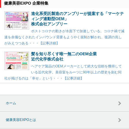
健康美容EXPO 企業特集
進化系受託製造のアンプリーが提案する「マーケテ
ィング連動型OEM」
株式会社アンプリー
ポストコロナの動きが水面下で加速している。コロナ禍で減
速を余儀なくされたインバウンド需要もようやく規制が解かれ、復調の兆し
がみえつつある・・・【記事詳細】
髪を知り尽くす唯一無二のOEM企業
近代化学株式会社
ヘアケア製品のOEMメーカーとして絶大な信頼を獲得して
いる近代化学。美容室をルーツに90年以上の歴史を刻む同
社が掲げるのは「幸せ」という・・・【記事詳細】
ホーム
健康美容EXPOとは