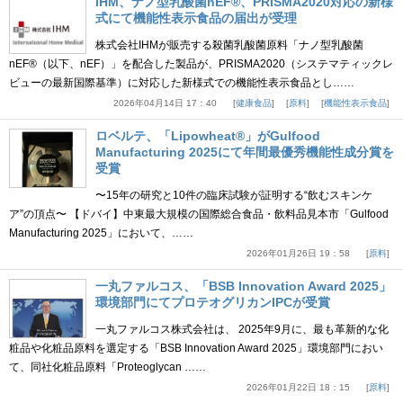
IHM、ナノ型乳酸菌nEF®、PRISMA2020対応の新様
式にて機能性表示食品の届出が受理
株式会社IHMが販売する殺菌乳酸菌原料「ナノ型乳酸菌
nEF®（以下、nEF）」を配合した製品が、PRISMA2020（システマティックレ
ビューの最新国際基準）に対応した新様式での機能性表示食品とし……
2026年04月14日 17：40
健康食品
原料
機能性表示食品
ロベルテ、「Lipowheat®」がGulfood
Manufacturing 2025にて年間最優秀機能性成分賞を
受賞
〜15年の研究と10件の臨床試験が証明する“飲むスキンケ
ア”の頂点〜 【ドバイ】中東最大規模の国際総合食品・飲料品見本市「Gulfood
Manufacturing 2025」において、……
2026年01月26日 19：58
原料
一丸ファルコス、「BSB Innovation Award 2025」
環境部門にてプロテオグリカンIPCが受賞
一丸ファルコス株式会社は、 2025年9月に、最も革新的な化
粧品や化粧品原料を選定する「BSB Innovation Award 2025」環境部門におい
て、同社化粧品原料「Proteoglycan ……
2026年01月22日 18：15
原料