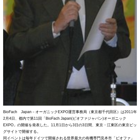
BioFach Japan－オーガニックEXPO運営事務局（東京都千代田区）は2011年
2月4日、都内で第11回「BioFach Japan(ビオファジャパン)オーガニック
EXPO」の開催を発表した。11月1日から3日の3日間、東京・江東区の東京ビッ
グサイトで開催する。
同イベントは毎年ドイツで開催される世界最大の有機専門見本市「ビオファ」