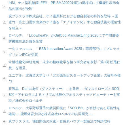
IHM、ナノ型乳酸菌nEF®、PRISMA2020対応の新様式にて機能性表示食
品の届出が受理
炭プラスラボ株式会社、ケイ素原料における独自製法の特許を取得 ～国
産竹・富士山湧水由来のケイ素を「ナノイオン化」する独自技術の優位性
を確立～
ロベルテ、「Lipowheat®」がGulfood Manufacturing 2025にて年間最優
秀機能性成分賞を受賞
一丸ファルコス、「BSB Innovation Award 2025」環境部門にてプロテオ
グリカンIPCが受賞
常磐植物化学研究所、未来の植物化学を担う研究者を表彰「第3回 松尾仁
賞」を贈呈。
ユニアル、北海道大学より「北大発認定スタートアップ企業」の称号を授
与
新製品「Damasty®（ダマスティー）」を発表 － ダマスクローズ × SOD
BⓇ × アセロラによるトリプル抗酸化でホリスティックビューティーを実
現／株式会社ロベルテ
ロベルテ、大学野球選手の疲労回復に「SOD B®」が有効である可能性を
確認 ― 鹿屋体育大学と株式会社ロベルテの共同研究 ―
炭プラスラボ、独自開発の水素・食用炭パウダー製造法で特許取得