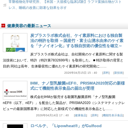
常磐植物化学研究所、【米国・大規模な臨床試験】ラフマ葉抽出物がスト
レス、睡眠の改善に顕著な効果を示す
健康美容の最新ニュース
炭プラスラボ株式会社、ケイ素原料における独自製
法の特許を取得 ～国産竹・富士山湧水由来のケイ素
を「ナノイオン化」する独自技術の優位性を確立～
炭プラスラボ株式会社は、自社開発のケイ素原料に関する製
法技術において、特許（特許第7832699号）を取得した。 ■ 特許取得の背景と
目的 同社は長年、生体吸収性に優れたケイ素原料の研究開発に……
2026年04月15日 15：40
原料
新技術
IHM、ナノ型乳酸菌nEF®、PRISMA2020対応の新様
式にて機能性表示食品の届出が受理
株式会社IHMが販売する殺菌乳酸菌原料「ナノ型乳酸菌
nEF®（以下、nEF）」を配合した製品が、PRISMA2020（システマティックレ
ビューの最新国際基準）に対応した新様式での機能性表示食品とし……
2026年04月14日 17：40
健康食品
原料
機能性表示食品
ロベルテ、「Lipowheat®」がGulfood