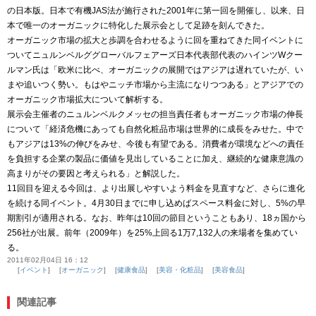
の日本版。日本で有機JAS法が施行された2001年に第一回を開催し、以来、日
本で唯一のオーガニックに特化した展示会として足跡を刻んできた。
オーガニック市場の拡大と歩調を合わせるように回を重ねてきた同イベントに
ついてニュルンベルググローバルフェアーズ日本代表部代表のハインツWクー
ルマン氏は「欧米に比べ、オーガニックの展開ではアジアは遅れていたが、い
まや追いつく勢い。もはやニッチ市場から主流になりつつある」とアジアでの
オーガニック市場拡大について解析する。
展示会主催者のニュルンベルクメッセの担当責任者もオーガニック市場の伸長
について「経済危機にあっても自然化粧品市場は世界的に成長をみせた。中で
もアジアは13%の伸びをみせ、今後も有望である。消費者が環境などへの責任
を負担する企業の製品に価値を見出していることに加え、継続的な健康意識の
高まりがその要因と考えられる」と解説した。
11回目を迎える今回は、より出展しやすいよう料金を見直すなど、さらに進化
を続ける同イベント。4月30日までに申し込めばスペース料金に対し、5%の早
期割引が適用される。なお、昨年は10回の節目ということもあり、18ヵ国から
256社が出展。前年（2009年）を25%上回る1万7,132人の来場者を集めてい
る。
2011年02月04日 16：12
イベント
オーガニック
健康食品
美容・化粧品
美容食品
関連記事