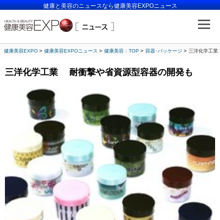
健康と美容のニュースなら健康美容EXPOニュース
健康美容EXPO
健康美容EXPOニュース
健康美容：TOP
容器･パッケージ
三洋化学工業
三洋化学工業 耐衝撃や省資源型容器の開発も