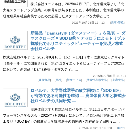
株式会社ユニアルは、2025年7月17日、北海道大学より「北
大発スタートアップ企業」の称号を授与されました。本制度は、北海道大学の
研究成果を社会実装するために起業したスタートアップを大学として……
2025年10月08日 16：13
講座･資格
新製品「Damasty®（ダマスティー）」を発表 － ダ
マスクローズ × SOD BⓇ × アセロラによるトリプル
抗酸化でホリスティックビューティーを実現／株式
会社ロベルテ
株式会社ロベルテは、2025年9月16日（火）～18日（木）に東京ビッグサイト
（西ホール）にて開催される「第24回ダイエット＆ビューティーフェア2025」
において、新製品「Damasty®（ダマスティ……
2025年09月08日 11：01
健康食品
原料
新サービス
機能性表示食品
美容食品
ロベルテ、大学野球選手の疲労回復に「SOD B®」
が有効である可能性を確認 ― 鹿屋体育大学と株式会
社ロベルテの共同研究 ―
鹿屋体育大学と株式会社ロベルテは、第11回日本スポーツパ
フォーマンス学会大会（2025年7月30日）において、メロン果汁濃縮エキス加
工食品「SOD B®」の摂取が大学野球選手の肉体的・精神的疲労回復度……
2025年08月25日 13：58
研究