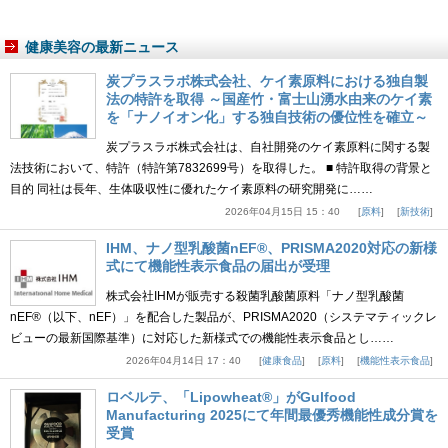
健康美容の最新ニュース
炭プラスラボ株式会社、ケイ素原料における独自製
法の特許を取得 ～国産竹・富士山湧水由来のケイ素
を「ナノイオン化」する独自技術の優位性を確立～
炭プラスラボ株式会社は、自社開発のケイ素原料に関する製
法技術において、特許（特許第7832699号）を取得した。 ■ 特許取得の背景と
目的 同社は長年、生体吸収性に優れたケイ素原料の研究開発に……
2026年04月15日 15：40
原料
新技術
IHM、ナノ型乳酸菌nEF®、PRISMA2020対応の新様
式にて機能性表示食品の届出が受理
株式会社IHMが販売する殺菌乳酸菌原料「ナノ型乳酸菌
nEF®（以下、nEF）」を配合した製品が、PRISMA2020（システマティックレ
ビューの最新国際基準）に対応した新様式での機能性表示食品とし……
2026年04月14日 17：40
健康食品
原料
機能性表示食品
ロベルテ、「Lipowheat®」がGulfood
Manufacturing 2025にて年間最優秀機能性成分賞を
受賞