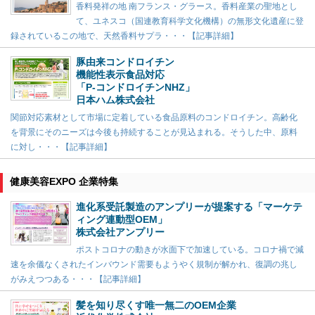
香料発祥の地 南フランス・グラース。香料産業の聖地とし
て、ユネスコ（国連教育科学文化機構）の無形文化遺産に登
録されているこの地で、天然香料サプラ・・・【記事詳細】
豚由来コンドロイチン
機能性表示食品対応
「P-コンドロイチンNHZ」
日本ハム株式会社
関節対応素材として市場に定着している食品原料のコンドロイチン。高齢化
を背景にそのニーズは今後も持続することが見込まれる。そうした中、原料
に対し・・・【記事詳細】
健康美容EXPO 企業特集
進化系受託製造のアンプリーが提案する「マーケテ
ィング連動型OEM」
株式会社アンプリー
ポストコロナの動きが水面下で加速している。コロナ禍で減
速を余儀なくされたインバウンド需要もようやく規制が解かれ、復調の兆し
がみえつつある・・・【記事詳細】
髪を知り尽くす唯一無二のOEM企業