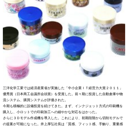
三洋化学工業では経済産業省が実施した「中小企業ＩＴ経営力大賞２０１１」
優秀賞（日本商工会議所会頭賞）を受賞した。前々期に投資した自動倉庫や物
流システム、購買システムが評価された。
今期も積極的に設備投資を続けてきた。まず、インクジェット方式の印刷機を
購入し、小ロットでの印刷加工への細やかな対応をはかった。
さらに３Ｄモデル作成機を導入した。これにより、初期段階から切削モデルで
の提案が可能になった。井上厚弘社長は「質感、フィット感、手触り、重量感