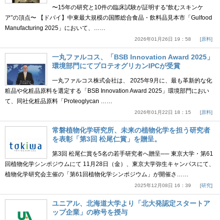
〜15年の研究と10件の臨床試験が証明する“飲むスキンケ
ア”の頂点〜 【ドバイ】中東最大規模の国際総合食品・飲料品見本市「Gulfood
Manufacturing 2025」において、……
2026年01月26日 19：58
原料
一丸ファルコス、「BSB Innovation Award 2025」
環境部門にてプロテオグリカンIPCが受賞
一丸ファルコス株式会社は、 2025年9月に、最も革新的な化
粧品や化粧品原料を選定する「BSB Innovation Award 2025」環境部門におい
て、同社化粧品原料「Proteoglycan ……
2026年01月22日 18：15
原料
常磐植物化学研究所、未来の植物化学を担う研究者
を表彰「第3回 松尾仁賞」を贈呈。
第3回 松尾仁賞を5名の若手研究者へ贈呈── 東京大学・第61
回植物化学シンポジウムにて 11月28日（金）、東京大学弥生キャンパスにて、
植物化学研究会主催の「第61回植物化学シンポジウム」が開催さ……
2025年12月08日 16：39
研究
ユニアル、北海道大学より「北大発認定スタートア
ップ企業」の称号を授与