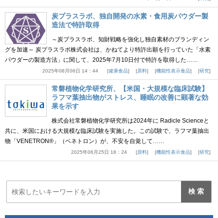
炭プラスラボ、独自開発の水素・食用炭パウダー製
造法で特許取得
～炭プラスラボ、知財戦略を強化し独自素材のブランディン
グを加速～ 炭プラスラボ株式会社は、かねてより特許出願を行っていた「水素
パウダーの製造方法」に関して、2025年7月10日付で特許を取得した……
2025年08月06日 14：44
健康食品
原料
機能性表示食品
研究
常磐植物化学研究所、【米国・大規模な臨床試験】
ラフマ葉抽出物がストレス、睡眠の改善に顕著な効
果を示す
株式会社常磐植物化学研究所は2024年に Radicle Scienceと
共に、米国における大規模な臨床試験を実施した。この試験で、ラフマ葉抽出
物「VENETRON®」（ベネトロン）が、不安を自覚して……
2025年06月25日 18：24
原料
機能性表示食品
研究