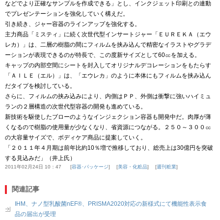
などでより正確なサンプルを作成できる」とし、インクジェット印刷との連動
でプレゼンテーションを強化していく構えだ。
引き続き、ジャー容器のラインアップを強化する。
主力商品「ミスティ」に続く次世代型インサートジャー「ＥＵＲＥＫＡ（エウ
レカ）」は、二層の樹脂の間にフィルムを挟み込んで精密なイラストやグラデ
ーションが表現できるのが特長で、この度新サイズとして60㏄を加える。
キャップの内部空間にシートを封入してオリジナルデコレーションをもたらす
「ＡＩＬＥ（エル）」は、「エウレカ」のように本体にもフィルムを挟み込ん
だタイプを検討している。
さらに、フィルムの挟み込みにより、内側はＰＰ、外側は衝撃に強いハイミュ
ランの２層構造の次世代型容器の開発も進めている。
新技術を駆使したブローのようなインジェクション容器も開発中だ。肉厚が薄
くなるので樹脂の使用量が少なくなり、省資源につながる。２５０～３００㏄
の大容量サイズで、ボディケア商品に提案していく。
「２０１１年４月期は前年比約10％増で推移しており、総売上は30億円を突破
する見込みだ」（井上氏）
2011年02月24日 10：47
容器･パッケージ
美容・化粧品
週刊粧業
関連記事
IHM、ナノ型乳酸菌nEF®、PRISMA2020対応の新様式にて機能性表示食
品の届出が受理