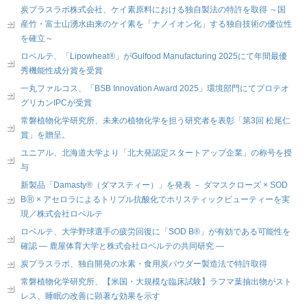
炭プラスラボ株式会社、ケイ素原料における独自製法の特許を取得 ～国
産竹・富士山湧水由来のケイ素を「ナノイオン化」する独自技術の優位性
を確立～
ロベルテ、「Lipowheat®」がGulfood Manufacturing 2025にて年間最優
秀機能性成分賞を受賞
一丸ファルコス、「BSB Innovation Award 2025」環境部門にてプロテオ
グリカンIPCが受賞
常磐植物化学研究所、未来の植物化学を担う研究者を表彰「第3回 松尾仁
賞」を贈呈。
ユニアル、北海道大学より「北大発認定スタートアップ企業」の称号を授
与
新製品「Damasty®（ダマスティー）」を発表 － ダマスクローズ × SOD
BⓇ × アセロラによるトリプル抗酸化でホリスティックビューティーを実
現／株式会社ロベルテ
ロベルテ、大学野球選手の疲労回復に「SOD B®」が有効である可能性を
確認 ― 鹿屋体育大学と株式会社ロベルテの共同研究 ―
炭プラスラボ、独自開発の水素・食用炭パウダー製造法で特許取得
常磐植物化学研究所、【米国・大規模な臨床試験】ラフマ葉抽出物がスト
レス、睡眠の改善に顕著な効果を示す