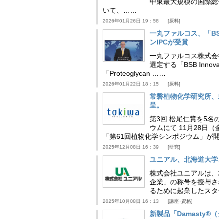
中東最大規模の国際総合食品
いて、……
2026年01月26日 19：58
原料
一丸ファルコス、「BSB 
ンIPCが受賞
一丸ファルコス株式会
選定する「BSB Inno
「Proteoglycan ……
2026年01月22日 18：15
原料
常磐植物化学研究所、
呈。
第3回 松尾仁賞を5名
ウムにて 11月28
「第61回植物化学シンポジウム」が
2025年12月08日 16：39
研究
ユニアル、北海道大学
株式会社ユニアルは、
企業」の称号を授与さ
るために起業したスタ
2025年10月08日 16：13
講座･資格
新製品「Damasty®