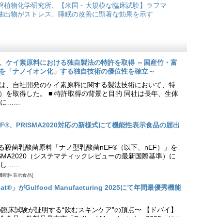
磐植物化学研究所、【米国・大規模な臨床試験】ラフマ
抽出物がストレス、睡眠の改善に顕著な効果を示す
、ケイ素原料における独自製法の特許を取得 ～国産竹・富
を「ナノイオン化」する独自技術の優位性を確立～
は、自社開発のケイ素原料に関する製法技術において、特
9号）を取得した。 ■ 特許取得の背景と目的 同社は長年、生体
に……
EF®、PRISMA2020対応の新様式にて機能性表示食品の届出
る殺菌乳酸菌原料「ナノ型乳酸菌nEF®（以下、nEF）」を
SMA2020（システマティックレビューの最新国際基準）に
し……
機能性表示食品
t®」がGulfood Manufacturing 2025にて年間最優秀機能
の臨床試験が証明する“飲むスキンケア”の頂点〜 【ドバイ】