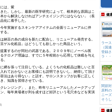
因には、紫
てきた。しかし、最新の医学研究によって、根本的な原因はこ
健
根本から解決しなければアンチエイジングにはならない」（長
商品化に着手した。
、今年実施するスキンケアアイテムの全面リニューアルに伴
売する。
には納豆の糸の成分を新たに配合し、リニューアル発売する。
ラース
納豆ゲル化粧品」はどうしても欲しかった商品という。
（国連
と提案するのが同社の武器である。２００９年にノーベル医
登録さ
するテロメア理論は、すでに５年程前から応用して休眠を与え
ラ・・
いる。
野に網を張って注目している。よくうちの化粧品は難しいと言
に入れておかないとお客様にも説明できないし、納得して頂け
美容法はあり得ない」と話す。サロンスタッフがお客に正しく
開き、知識を習得させている。
関節対
ルクレンジング」、また、昨年リニューアルしたメークアップ
原料の
シン、毎年来場者が列を成すほど好評という毛穴水などを実演
ニーズ
そうし
業
健