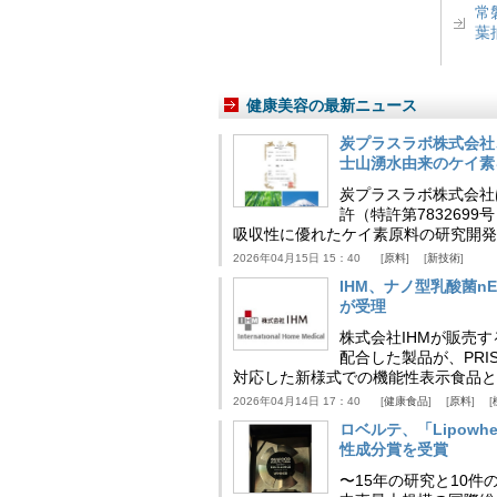
常
葉
健康美容の最新ニュース
炭プラスラボ株式会社
士山湧水由来のケイ素
炭プラスラボ株式会社
許（特許第783269
吸収性に優れたケイ素原料の研究開発
2026年04月15日 15：40
原料
新技術
IHM、ナノ型乳酸菌n
が受理
株式会社IHMが販売す
配合した製品が、PRI
対応した新様式での機能性表示食品と
2026年04月14日 17：40
健康食品
原料
ロベルテ、「Lipowhea
性成分賞を受賞
〜15年の研究と10件