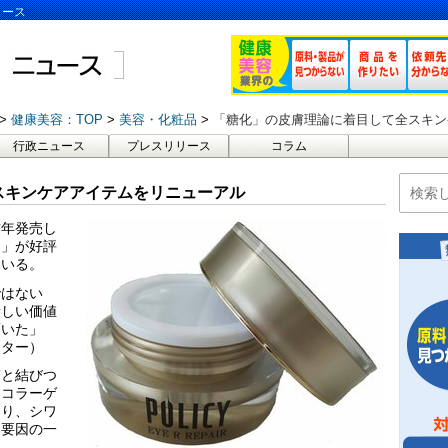
ュース
健康美容：TOP
美容・化粧品
「糖化」の皮膚理論に着目して全スキン
行政ニュース
プレスリリース
コラム
スキンケアアイテムをリニューアル
昨年発売し
ア」が好評
ている。
ではない
新しい価値
頂いた」
クター）
質と結びつ
るコラーゲ
たり、シワ
る要因の一