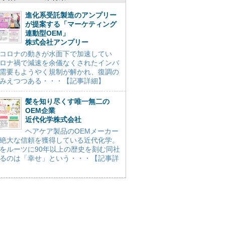
進化系受託製造のアンプリー
が提案する「マーケティング
連動型OEM」
株式会社アンプリー
コロナの動きが水面下で加速してい
ロナ禍で減速を余儀なくされたインバ
需要もようやく規制が解かれ、復調の
みえつつある・・・【記事詳細】
髪を知り尽くす唯一無二の
OEM企業
近代化学株式会社
ヘアケア製品のOEMメーカー
絶大な信頼を獲得している近代化学。
をルーツに90年以上の歴史を刻む同社
るのは「幸せ」という・・・【記事詳