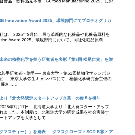
・飲料品見本市「Gulfood Manufacturing 2025」にお
Innovation Award 2025」環境部門にてプロテオグリカ
社は、 2025年9月に、最も革新的な化粧品や化粧品原料を
vation Award 2025」環境部門において、同社化粧品原料
未来の植物化学を担う研究者を表彰「第3回 松尾仁賞」を贈
の若手研究者へ贈呈── 東京大学・第61回植物化学シンポジ
日（金）、東京大学弥生キャンパスにて、植物化学研究会主催の
開催さ……
より「北大発認定スタートアップ企業」の称号を授与
2025年7月17日、北海道大学より「北大発スタートアップ
れました。本制度は、北海道大学の研究成果を社会実装す
ートアップを大学として……
（ダマスティー）」を発表 － ダマスクローズ × SOD BⓇ × ア