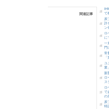
I
て
関連記事
炭
許
ン
ロベ
に
一丸
門
常
「
ユ
業
新
ロ
ス
ロ
で
の
炭
特