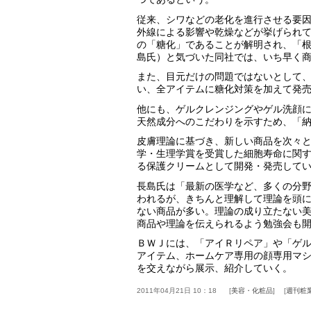
従来、シワなどの老化を進行させる要
外線による影響や乾燥などが挙げられ
の「糖化」であることが解明され、「
島氏）と気づいた同社では、いち早く
また、目元だけの問題ではないとして
い、全アイテムに糖化対策を加えて発
他にも、ゲルクレンジングやゲル洗顔
天然成分へのこだわりを示すため、「
皮膚理論に基づき、新しい商品を次々
学・生理学賞を受賞した細胞寿命に関
る保護クリームとして開発・発売して
長島氏は「最新の医学など、多くの分
われるが、きちんと理解して理論を頭
ない商品が多い。理論の成り立たない
商品や理論を伝えられるよう勉強会も
ＢＷＪには、「アイＲリペア」や「ゲ
アイテム、ホームケア専用の顔専用マ
を交えながら展示、紹介していく。
2011年04月21日 10：18
美容・化粧品
週刊粧