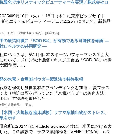
抗酸化でホリスティックビューティーを実現／株式会社ロ
025年9月16日（火）～18日（木）に東京ビッグサイト
ダイエット＆ビューティーフェア2025」において、新製品
新サービス
機能性表示食品
美容食品
手の疲労回復に「SOD B®」が有効である可能性を確認 ―
社ロベルテの共同研究 ―
社ロベルテは、第11回日本スポーツパフォーマンス学会大
日）において、メロン果汁濃縮エキス加工食品「SOD B®」の摂
労回復度……
発の水素・食用炭パウダー製造法で特許取得
戦略を強化し独自素材のブランディングを加速～ 炭プラス
てより特許出願を行っていた「水素パウダーの製造方法」
月10日付で特許を取得した……
機能性表示食品
研究
【米国・大規模な臨床試験】ラフマ葉抽出物がストレス、
果を示す
所は2024年に Radicle Scienceと共に、米国における大
した。この試験で、ラフマ葉抽出物「VENETRON®」（ベ