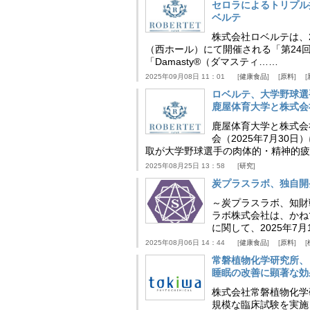
セロラによるトリプル
ベルテ
株式会社ロベルテは、2
（西ホール）にて開催される「第24回
「Damasty®（ダマスティ……
2025年09月08日 11：01
健康食品
原料
ロベルテ、大学野球選
鹿屋体育大学と株式会
鹿屋体育大学と株式会
会（2025年7月30
取が大学野球選手の肉体的・精神的疲
2025年08月25日 13：58
研究
炭プラスラボ、独自開
～炭プラスラボ、知財
ラボ株式会社は、かね
に関して、2025年7
2025年08月06日 14：44
健康食品
原料
常磐植物化学研究所、
睡眠の改善に顕著な効
株式会社常磐植物化学研究
規模な臨床試験を実施