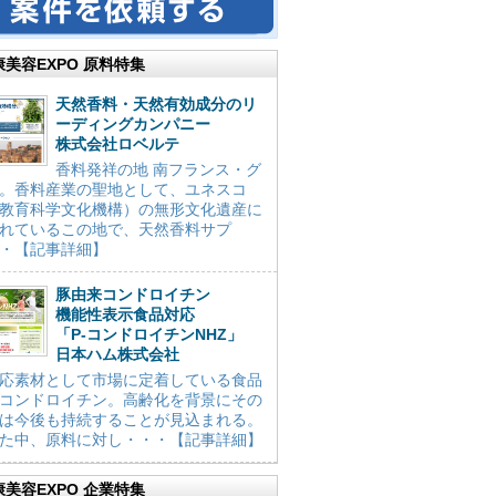
康美容EXPO 原料特集
天然香料・天然有効成分のリ
ーディングカンパニー
株式会社ロベルテ
香料発祥の地 南フランス・グ
。香料産業の聖地として、ユネスコ
教育科学文化機構）の無形文化遺産に
れているこの地で、天然香料サプ
・【記事詳細】
豚由来コンドロイチン
機能性表示食品対応
「P-コンドロイチンNHZ」
日本ハム株式会社
応素材として市場に定着している食品
コンドロイチン。高齢化を背景にその
は今後も持続することが見込まれる。
た中、原料に対し・・・【記事詳細】
康美容EXPO 企業特集