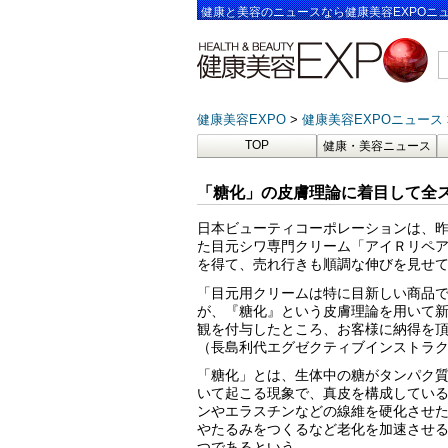
健康と美容のニュースなら健康美容EXPOニ
健康美容EXPO
健康美容EXPOニュース
TOP
健康・美容ニュース
「糖化」の皮膚理論に着目して全
日本ビューティコーポレーションは、
た目元シワ専門クリーム「アイＲリペ
を得て、売れ行きも順調な伸びを見せ
「目元用クリームは特に目新しい商品
が、『糖化』という皮膚理論を用いて
観を付与したところ、お客様に納得を
（長島利代エグゼクティブインストラ
「糖化」とは、生体中の糖がタンパク
いて起こる現象で、真皮を構成してい
ンやエラスチンなどの線維を硬化させ
やたるみをつくるなど老化を加速させ
つであるという。