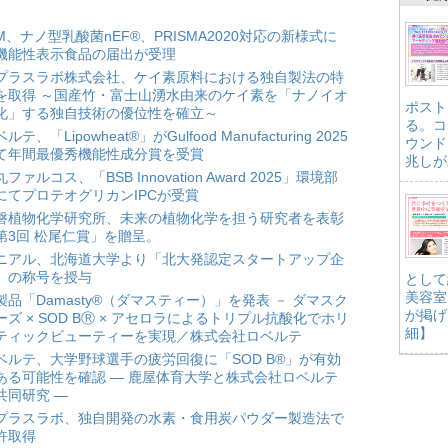
HM、ナノ型乳酸菌nEF®、PRISMA2020対応の新様式に
機能性表示食品の届出が受理
プラスラボ株式会社、ケイ素原料における独自製法の特
を取得 ～国産竹・富士山湧水由来のケイ素を「ナノイオ
ポスト
化」する独自技術の優位性を確立～
る。コ
ルテ、「Lipowheat®」がGulfood Manufacturing 2025
ウンド
て年間最優秀機能性成分賞を受賞
兆しが
ファルコス、「BSB Innovation Award 2025」環境部
にてプロテオグリカンIPCが受賞
磐植物化学研究所、未来の植物化学を担う研究者を表彰
第3回 松尾仁賞」を贈呈。
ニアル、北海道大学より「北大発認定スタートアップ企
」の称号を授与
として
美容室
製品「Damasty®（ダマスティー）」を発表 － ダマスク
が掲げ
ーズ × SOD BⓇ × アセロラによるトリプル抗酸化でホリ
細】
ティックビューティーを実現／株式会社ロベルテ
ベルテ、大学野球選手の疲労回復に「SOD B®」が有効
ある可能性を確認 ― 鹿屋体育大学と株式会社ロベルテ
共同研究 ―
プラスラボ、独自開発の水素・食用炭パウダー製造法で
許取得