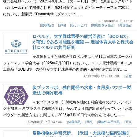
株式会社ロベルテは、2025年9月16日（火）～18日（木）に東京ビッグサイト
（西ホール）にて開催される「第24回ダイエット＆ビューティーフェア2025」
において、新製品「Damasty®（ダマスティ……
2025年09月08日 11：01
健康食品
原料
新サービス
機能性表示食品
美容食品
ロベルテ、大学野球選手の疲労回復に「SOD B®」
が有効である可能性を確認 ― 鹿屋体育大学と株式会
社ロベルテの共同研究 ―
鹿屋体育大学と株式会社ロベルテは、第11回日本スポーツパ
フォーマンス学会大会（2025年7月30日）において、メロン果汁濃縮エキス加
工食品「SOD B®」の摂取が大学野球選手の肉体的・精神的疲労回復度……
2025年08月25日 13：58
研究
炭プラスラボ、独自開発の水素・食用炭パウダー製
造法で特許取得
～炭プラスラボ、知財戦略を強化し独自素材のブランディン
グを加速～ 炭プラスラボ株式会社は、かねてより特許出願を行っていた「水素
パウダーの製造方法」に関して、2025年7月10日付で特許を取得した……
2025年08月06日 14：44
健康食品
原料
機能性表示食品
研究
常磐植物化学研究所、【米国・大規模な臨床試験】