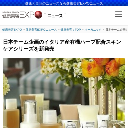
健康と美容のニュースなら健康美容EXPOニュース
健康美容EXPO
健康美容EXPOニュース
健康美容：TOP
オーガニック
日本チーム企画
日本チーム企画のイタリア産有機ハーブ配合スキン
ケアシリーズを新発売