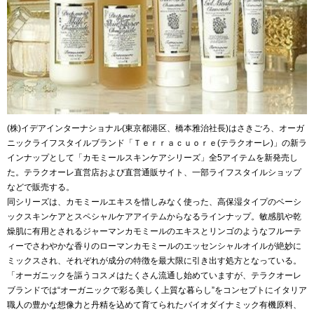
(株)イデアインターナショナル(東京都港区、橋本雅治社長)はさきごろ、オーガ
ニックライフスタイルブランド「Ｔｅｒｒａｃｕｏｒｅ(テラクオーレ)」の新ラ
インナップとして「カモミールスキンケアシリーズ」全5アイテムを新発売し
た。テラクオーレ直営店および直営通販サイト、一部ライフスタイルショップ
などで販売する。
同シリーズは、カモミールエキスを惜しみなく使った、高保湿タイプのベーシ
ックスキンケアとスペシャルケアアイテムからなるラインナップ。敏感肌や乾
燥肌に有用とされるジャーマンカモミールのエキスとリンゴのようなフルーテ
ィーでさわやかな香りのローマンカモミールのエッセンシャルオイルが絶妙に
ミックスされ、それぞれが成分の特徴を最大限に引き出す処方となっている。
「オーガニックを謳うコスメはたくさん流通し始めていますが、テラクオーレ
ブランドでは“オーガニックで彩る美しく上質な暮らし”をコンセプトにイタリア
職人の豊かな想像力と丹精を込めて育てられたバイオダイナミック有機原料、