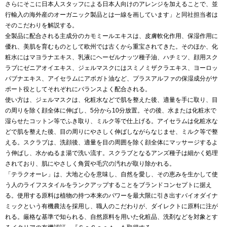
さらにそこに日本人スタッフによる日本人向けのアレンジを加えることで、並
行輸入の海外産のオーガニック製品とは一線を画しています」と同社担当者は
そのこだわりを解説する。
全製品に配合される主成分のカモミールエキスは、皮膚軟化作用、保湿作用に
優れ、美肌を育むものとして欧州では古くから重宝されてきた。そのほか、化
粧水にはマヨラナエキス、乳液にヘーゼルナッツ種子油、ハチミツ、顔用スク
ラブにゼニアオイエキス、ジェルマスクにはスミノミザクラエキス、ヨーロッ
パブナエキス、アイセラムにアボガト油など、プラスアルファの保湿成分がサ
ポート役としてそれぞれにバランスよく配合される。
使い方は、ジェルマスクは、化粧水などで肌を整えた後、適量を手に取り、目
の周りを除く顔全体に伸ばし、5分から10分放置。その後、水または化粧水で
湿らせたコットン等でふき取り、ミルク等で仕上げる。アイセラムは化粧水な
どで肌を整えた後、目の周りにやさしく伸ばしながらなじませ、ミルク等で整
える。スクラブは、洗顔後、適量を目の周囲を除く顔全体にマッサージするよ
う伸ばし、水かぬるま湯で洗い流す。スクラブとなるアンズ種子は細かく処理
されており、肌にやさしく角質や毛穴の汚れが取り除かれる。
「テラクオーレ」は、大地と心を意味し、自然を愛し、その恵みを生かして使
う人のライフスタイルをランクアップすることをブランドコンセプトに据え
る。使用する原料は植物の持つ本来のパワーを最大限に引き出すバイオダイナ
ミックという有機農法を採用し、職人のこだわりが、ダイレクトに原料に注が
れる。厳格な基準で知られる、自然原料を用いた化粧品、洗剤などを対象とす