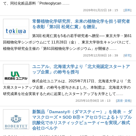
て、同社化粧品原料「Proteoglycan ……
2026年01月22日 18：15
原料
常磐植物化学研究所、未来の植物化学を担う研究者
を表彰「第3回 松尾仁賞」を贈呈。
第3回 松尾仁賞を5名の若手研究者へ贈呈── 東京大学・第61
回植物化学シンポジウムにて 11月28日（金）、東京大学弥生キャンパスにて、
植物化学研究会主催の「第61回植物化学シンポジウム」が開催さ……
2025年12月08日 16：39
研究
ユニアル、北海道大学より「北大発認定スタートア
ップ企業」の称号を授与
株式会社ユニアルは、2025年7月17日、北海道大学より「北
大発スタートアップ企業」の称号を授与されました。本制度は、北海道大学の
研究成果を社会実装するために起業したスタートアップを大学として……
2025年10月08日 16：13
講座･資格
新製品「Damasty®（ダマスティー）」を発表 － ダ
マスクローズ × SOD BⓇ × アセロラによるトリプル
抗酸化でホリスティックビューティーを実現／株式
会社ロベルテ