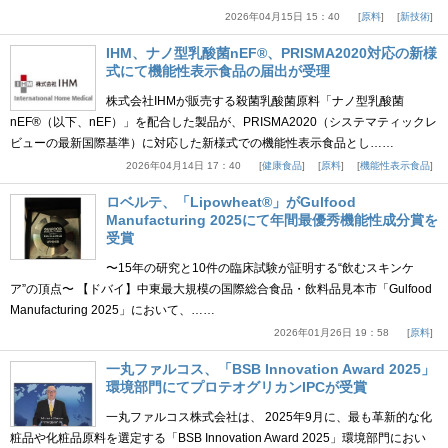
2026年04月15日 15：40
原料
新技術
IHM、ナノ型乳酸菌nEF®、PRISMA2020対応の新様
式にて機能性表示食品の届出が受理
株式会社IHMが販売する殺菌乳酸菌原料「ナノ型乳酸菌
nEF®（以下、nEF）」を配合した製品が、PRISMA2020（システマティックレ
ビューの最新国際基準）に対応した新様式での機能性表示食品とし……
2026年04月14日 17：40
健康食品
原料
機能性表示食品
ロベルテ、「Lipowheat®」がGulfood
Manufacturing 2025にて年間最優秀機能性成分賞を
受賞
〜15年の研究と10件の臨床試験が証明する“飲むスキンケ
ア”の頂点〜 【ドバイ】中東最大規模の国際総合食品・飲料品見本市「Gulfood
Manufacturing 2025」において、……
2026年01月26日 19：58
原料
一丸ファルコス、「BSB Innovation Award 2025」
環境部門にてプロテオグリカンIPCが受賞
一丸ファルコス株式会社は、 2025年9月に、最も革新的な化
粧品や化粧品原料を選定する「BSB Innovation Award 2025」環境部門におい