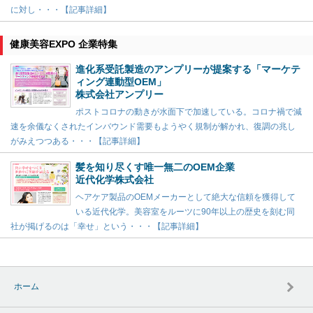
に対し・・・【記事詳細】
健康美容EXPO 企業特集
進化系受託製造のアンプリーが提案する「マーケテ
ィング連動型OEM」
株式会社アンプリー
ポストコロナの動きが水面下で加速している。コロナ禍で減
速を余儀なくされたインバウンド需要もようやく規制が解かれ、復調の兆し
がみえつつある・・・【記事詳細】
髪を知り尽くす唯一無二のOEM企業
近代化学株式会社
ヘアケア製品のOEMメーカーとして絶大な信頼を獲得して
いる近代化学。美容室をルーツに90年以上の歴史を刻む同
社が掲げるのは「幸せ」という・・・【記事詳細】
ホーム