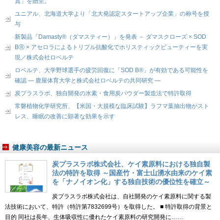
賞」を贈呈。
ユニアル、北海道大学より「北大発認定スタートアップ企業」の称号を授
与
新製品「Damasty®（ダマスティー）」を発表 － ダマスクローズ × SOD
BⓇ × アセロラによるトリプル抗酸化でホリスティックビューティーを実
現／株式会社ロベルテ
ロベルテ、大学野球選手の疲労回復に「SOD B®」が有効である可能性を
確認 ― 鹿屋体育大学と株式会社ロベルテの共同研究 ―
炭プラスラボ、独自開発の水素・食用炭パウダー製造法で特許取得
常磐植物化学研究所、【米国・大規模な臨床試験】ラフマ葉抽出物がスト
レス、睡眠の改善に顕著な効果を示す
健康美容の最新ニュース
炭プラスラボ株式会社、ケイ素原料における独自製
法の特許を取得 ～国産竹・富士山湧水由来のケイ素
を「ナノイオン化」する独自技術の優位性を確立～
炭プラスラボ株式会社は、自社開発のケイ素原料に関する製
法技術において、特許（特許第7832699号）を取得した。 ■ 特許取得の背景と
目的 同社は長年、生体吸収性に優れたケイ素原料の研究開発に……