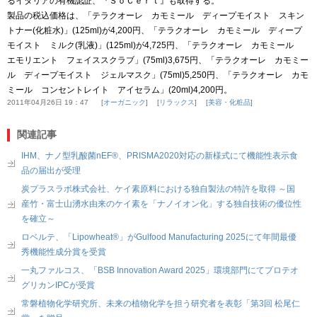
るイタリアの有機認証、『ＳｏＣｅｒｔ』も取得する。
製品の税込価格は、「テラクオーレ カモミール ディープモイスト スキン
トナー(化粧水)」(125ml)が4,200円、「テラクオーレ カモミール ディープ
モイスト ミルク(乳液)」(125ml)が4,725円、「テラクオーレ カモミール
エモリエント フェイススクラブ」(75ml)3,675円、「テラクオーレ カモミー
ル ディープモイスト ジェルマスク」(75ml)5,250円、「テラクオーレ カモ
ミール コンセントレイト アイセラム」(20ml)4,200円。
2011年04月26日 19：47
オーガニック
リラックス
美容・化粧品
関連記事
IHM、ナノ型乳酸菌nEF®、PRISMA2020対応の新様式にて機能性表示食
品の届出が受理
炭プラスラボ株式会社、ケイ素原料における独自製法の特許を取得 ～国
産竹・富士山湧水由来のケイ素を「ナノイオン化」する独自技術の優位性
を確立～
ロベルテ、「Lipowheat®」がGulfood Manufacturing 2025にて年間最優
秀機能性成分賞を受賞
一丸ファルコス、「BSB Innovation Award 2025」環境部門にてプロテオ
グリカンIPCが受賞
常磐植物化学研究所、未来の植物化学を担う研究者を表彰「第3回 松尾仁