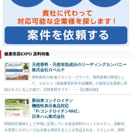
健康美容EXPO 原料特集
天然香料・天然有効成分のリーディングカンパニー
株式会社ロベルテ
香料発祥の地 南フランス・グラース。香料産業の聖地とし
て、ユネスコ（国連教育科学文化機構）の無形文化遺産に登
録されているこの地で、天然香料サプラ・・・【記事詳細】
豚由来コンドロイチン
機能性表示食品対応
「P-コンドロイチンNHZ」
日本ハム株式会社
関節対応素材として市場に定着している食品原料のコンドロイチン。高齢化
を背景にそのニーズは今後も持続することが見込まれる。そうした中、原料