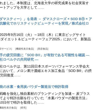
れました。本制度は、北海道大学の研究成果を社会実装す
ートアップを大学として……
（ダマスティー）」を発表 － ダマスクローズ × SOD BⓇ × ア
抗酸化でホリスティックビューティーを実現／株式会社ロ
025年9月16日（火）～18日（木）に東京ビッグサイト
ダイエット＆ビューティーフェア2025」において、新製品
新サービス
機能性表示食品
美容食品
手の疲労回復に「SOD B®」が有効である可能性を確認 ―
社ロベルテの共同研究 ―
社ロベルテは、第11回日本スポーツパフォーマンス学会大
日）において、メロン果汁濃縮エキス加工食品「SOD B®」の摂
労回復度……
発の水素・食用炭パウダー製造法で特許取得
戦略を強化し独自素材のブランディングを加速～ 炭プラス
てより特許出願を行っていた「水素パウダーの製造方法」
月10日付で特許を取得した……
機能性表示食品
研究