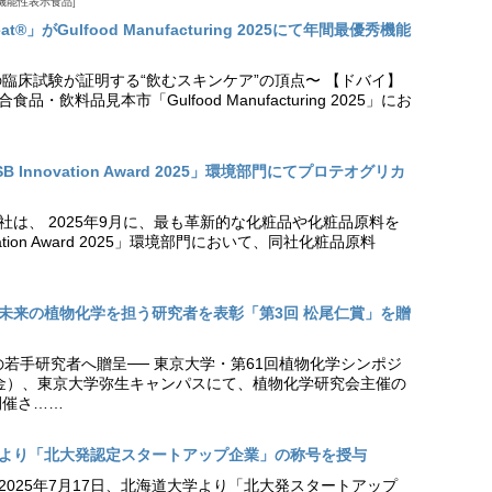
機能性表示食品
t®」がGulfood Manufacturing 2025にて年間最優秀機能
の臨床試験が証明する“飲むスキンケア”の頂点〜 【ドバイ】
・飲料品見本市「Gulfood Manufacturing 2025」にお
Innovation Award 2025」環境部門にてプロテオグリカ
社は、 2025年9月に、最も革新的な化粧品や化粧品原料を
vation Award 2025」環境部門において、同社化粧品原料
未来の植物化学を担う研究者を表彰「第3回 松尾仁賞」を贈
の若手研究者へ贈呈── 東京大学・第61回植物化学シンポジ
日（金）、東京大学弥生キャンパスにて、植物化学研究会主催の
開催さ……
より「北大発認定スタートアップ企業」の称号を授与
2025年7月17日、北海道大学より「北大発スタートアップ