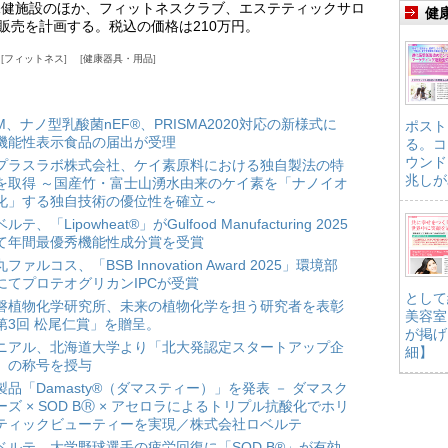
保健施設のほか、フィットネスクラブ、エステティックサロ
健
販売を計画する。税込の価格は210万円。
フィットネス
健康器具・用品
HM、ナノ型乳酸菌nEF®、PRISMA2020対応の新様式に
ポスト
機能性表示食品の届出が受理
る。コ
ウンド
プラスラボ株式会社、ケイ素原料における独自製法の特
兆しが
を取得 ～国産竹・富士山湧水由来のケイ素を「ナノイオ
化」する独自技術の優位性を確立～
ルテ、「Lipowheat®」がGulfood Manufacturing 2025
て年間最優秀機能性成分賞を受賞
ファルコス、「BSB Innovation Award 2025」環境部
にてプロテオグリカンIPCが受賞
として
磐植物化学研究所、未来の植物化学を担う研究者を表彰
美容室
第3回 松尾仁賞」を贈呈。
が掲げ
ニアル、北海道大学より「北大発認定スタートアップ企
細】
」の称号を授与
製品「Damasty®（ダマスティー）」を発表 － ダマスク
ーズ × SOD BⓇ × アセロラによるトリプル抗酸化でホリ
ティックビューティーを実現／株式会社ロベルテ
ベルテ、大学野球選手の疲労回復に「SOD B®」が有効