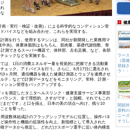
・ジ
とれ
要な
健
計画・実行・検証・改善)」による科学的なコンディション管
アドバイスなどを組み合わせ、これらを実現する。
の計測を行う。使用するマシンは、同社が新開発した業務用マ
写真中央)。体重体脂肪はもちろん、筋肉量、基礎代謝指数、骨
を計測できるスーパー機器で、体幹部、左右足腕、など、各部
ラース
スチェックなどを実施する。
（国連
ては、1日の消費エネルギー量を視覚的に把握できる活動量
登録さ
チェック、アドバイスを行う。さらに、6月17日に選出され
ラ・・
約3ヶ月間、通信機器を備えた健康計測器とウェブを連携させ
カルテ」などで計測データなどをモニタリング。常時、計測・
ディション管理をバックアップする。
ボディを測定したタニタヘルスリンク・健康支援サービス事業部
のバランス、全て理想的、さすがです」と脱帽。それでもこの
だまだです」と口を揃え、日本の美の頂点へ向け、残り10
関節対
ることを誓った。
原料の
ニーズ
ルチ周波数体組成計のフラッグシップモデルに位置し、操作パネ
そうし
など操作性と機能の拡張性を向上。新指標として導入された
蓄積データから推定し、どれだけスポーツ選手に近い体内構造