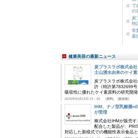
で
の
炭
特
常
葉
健康美容の最新ニュース
炭プラスラボ株式会社
士山湧水由来のケイ素
炭プラスラボ株式会社
許（特許第783269
吸収性に優れたケイ素原料の研究開発
2026年04月15日 15：40
原料
新技術
IHM、ナノ型乳酸菌n
が受理
株式会社IHMが販売す
配合した製品が、PRI
対応した新様式での機能性表示食品と