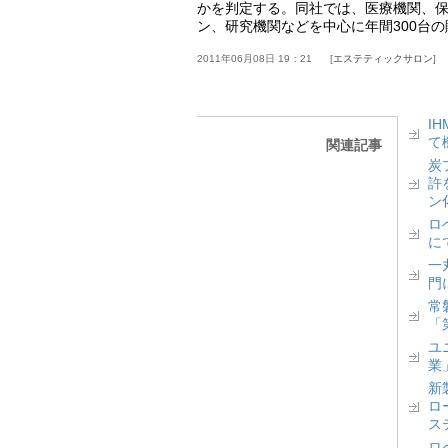
かを判定する。同社では、医療機関、
ン、研究機関などを中心に年間300台の
2011年06月08日 19：21
エステティックサロン
I
て
関連記事
炭
許
ン
ロベ
に
一丸
門
常
「
ユ
業
新
ロ
ス
ロ