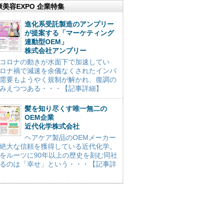
康美容EXPO 企業特集
進化系受託製造のアンプリー
が提案する「マーケティング
連動型OEM」
株式会社アンプリー
コロナの動きが水面下で加速してい
ロナ禍で減速を余儀なくされたインバ
需要もようやく規制が解かれ、復調の
みえつつある・・・【記事詳細】
髪を知り尽くす唯一無二の
OEM企業
近代化学株式会社
ヘアケア製品のOEMメーカー
絶大な信頼を獲得している近代化学。
をルーツに90年以上の歴史を刻む同社
るのは「幸せ」という・・・【記事詳