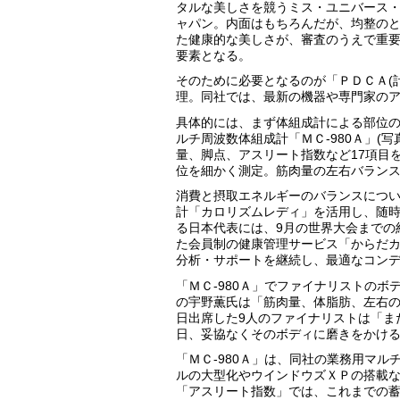
タルな美しさを競うミス・ユニバース
ャパン。内面はもちろんだが、均整の
た健康的な美しさが、審査のうえで重
要素となる。
そのために必要となるのが「ＰＤＣＡ(
理。同社では、最新の機器や専門家の
具体的には、まず体組成計による部位
ルチ周波数体組成計「ＭＣ-980Ａ」(
量、脚点、アスリート指数など17項目
位を細かく測定。筋肉量の左右バラン
消費と摂取エネルギーのバランスについ
計「カロリズムレディ」を活用し、随時
る日本代表には、9月の世界大会までの
た会員制の健康管理サービス「からだ
分析・サポートを継続し、最適なコン
「ＭＣ-980Ａ」でファイナリストの
の宇野薫氏は「筋肉量、体脂肪、左右
日出席した9人のファイナリストは「ま
日、妥協なくそのボディに磨きをかけ
「ＭＣ-980Ａ」は、同社の業務用マ
ルの大型化やウインドウズＸＰの搭載
「アスリート指数」では、これまでの