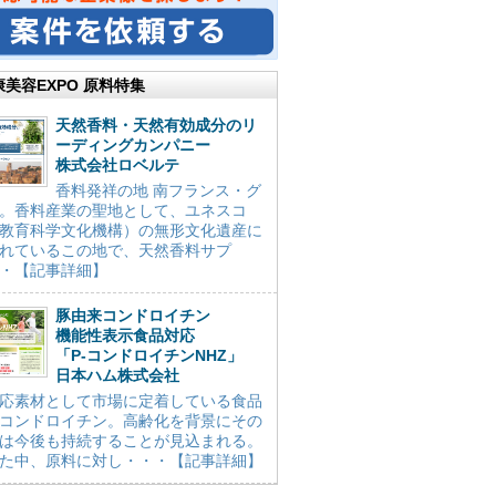
康美容EXPO 原料特集
天然香料・天然有効成分のリ
ーディングカンパニー
株式会社ロベルテ
香料発祥の地 南フランス・グ
。香料産業の聖地として、ユネスコ
教育科学文化機構）の無形文化遺産に
れているこの地で、天然香料サプ
・【記事詳細】
豚由来コンドロイチン
機能性表示食品対応
「P-コンドロイチンNHZ」
日本ハム株式会社
応素材として市場に定着している食品
コンドロイチン。高齢化を背景にその
は今後も持続することが見込まれる。
た中、原料に対し・・・【記事詳細】