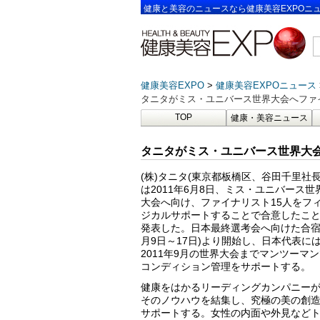
健康と美容のニュースなら健康美容EXPOニ
健康美容EXPO
健康美容EXPOニュース
タニタがミス・ユニバース世界大会へファ
TOP
健康・美容ニュース
タニタがミス・ユニバース世界大
(株)タニタ(東京都板橋区、谷田千里社長
は2011年6月8日、ミス・ユニバース世
大会へ向け、ファイナリスト15人をフ
ジカルサポートすることで合意したこ
発表した。日本最終選考会へ向けた合宿
月9日～17日)より開始し、日本代表に
2011年9月の世界大会までマンツーマ
コンディション管理をサポートする。
健康をはかるリーディングカンパニー
そのノウハウを結集し、究極の美の創
サポートする。女性の内面や外見など