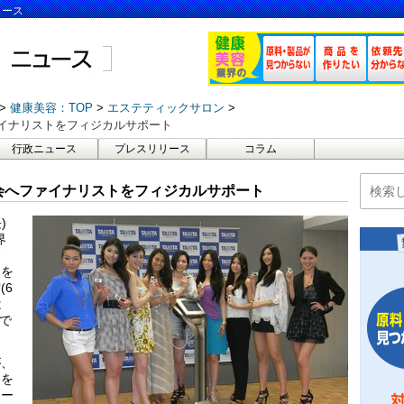
ュース
健康美容：TOP
エステティックサロン
イナリストをフィジカルサポート
行政ニュース
プレスリリース
コラム
会へファイナリストをフィジカルサポート
)
界
ィ
とを
(6
は
ンで
が、
造を
トー