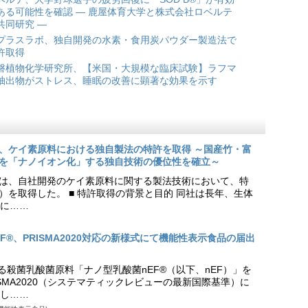
ある可能性を確認 ― 鹿屋体育大学と株式会社ロベルテ
共同研究 ―
プラスラボ、独自開発の水素・食用炭パウダー製造法で
許取得
磐植物化学研究所、【米国・大規模な臨床試験】ラフマ
抽出物がストレス、睡眠の改善に顕著な効果を示す
、ケイ素原料における独自製法の特許を取得 ～国産竹・富
を「ナノイオン化」する独自技術の優位性を確立～
は、自社開発のケイ素原料に関する製法技術において、特
9号）を取得した。 ■ 特許取得の背景と目的 同社は長年、生体
に……
EF®、PRISMA2020対応の新様式にて機能性表示食品の届出
る殺菌乳酸菌原料「ナノ型乳酸菌nEF®（以下、nEF）」を
SMA2020（システマティックレビューの最新国際基準）に
し……