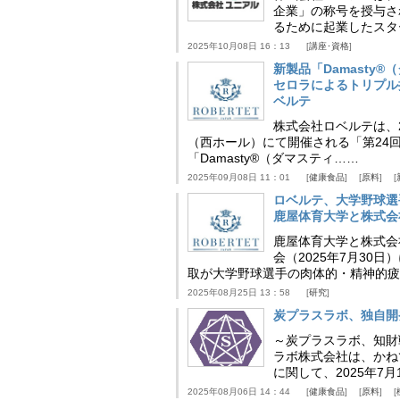
企業」の称号を授与さ
るために起業したスタ
2025年10月08日 16：13
講座･資格
新製品「Damasty®
セロラによるトリプル
ベルテ
株式会社ロベルテは、2
（西ホール）にて開催される「第24回
「Damasty®（ダマスティ……
2025年09月08日 11：01
健康食品
原料
ロベルテ、大学野球選
鹿屋体育大学と株式会
鹿屋体育大学と株式会
会（2025年7月30
取が大学野球選手の肉体的・精神的疲
2025年08月25日 13：58
研究
炭プラスラボ、独自開
～炭プラスラボ、知財
ラボ株式会社は、かね
に関して、2025年7
2025年08月06日 14：44
健康食品
原料