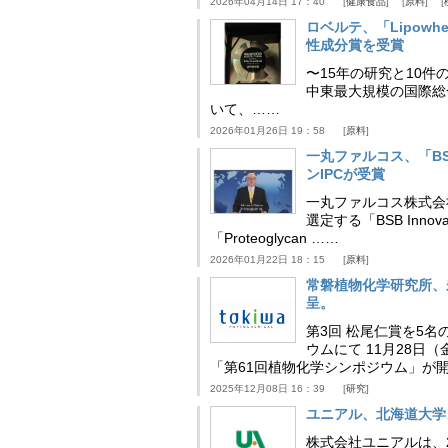
2026年04月14日 17：40
健康食品
原料
ロベルテ、「Lipowhea
性成分賞を受賞
〜15年の研究と10件
中東最大規模の国際総合食品
いて、……
2026年01月26日 19：58
原料
一丸ファルコス、「BSB 
ンIPCが受賞
一丸ファルコス株式会
選定する「BSB Inno
「Proteoglycan ……
2026年01月22日 18：15
原料
常磐植物化学研究所、
呈。
第3回 松尾仁賞を5名
ウムにて 11月28
「第61回植物化学シンポジウム」が
2025年12月08日 16：39
研究
ユニアル、北海道大学
株式会社ユニアルは、