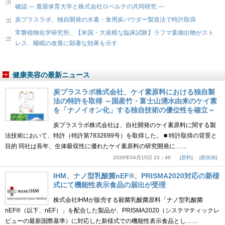
確認 ― 鹿屋体育大学と株式会社ロベルテの共同研究 ―
炭プラスラボ、独自開発の水素・食用炭パウダー製造法で特許取得
常磐植物化学研究所、【米国・大規模な臨床試験】ラフマ葉抽出物がスト
レス、睡眠の改善に顕著な効果を示す
健康美容の最新ニュース
炭プラスラボ株式会社、ケイ素原料における独自製
法の特許を取得 ～国産竹・富士山湧水由来のケイ素
を「ナノイオン化」する独自技術の優位性を確立～
炭プラスラボ株式会社は、自社開発のケイ素原料に関する製
法技術において、特許（特許第7832699号）を取得した。 ■ 特許取得の背景と
目的 同社は長年、生体吸収性に優れたケイ素原料の研究開発に……
2026年04月15日 15：40
原料
新技術
IHM、ナノ型乳酸菌nEF®、PRISMA2020対応の新様
式にて機能性表示食品の届出が受理
株式会社IHMが販売する殺菌乳酸菌原料「ナノ型乳酸菌
nEF®（以下、nEF）」を配合した製品が、PRISMA2020（システマティックレ
ビューの最新国際基準）に対応した新様式での機能性表示食品とし……