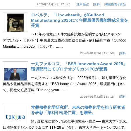
2026年04月14日 17：40
健康食品
原料
機能性表示食品
ロベルテ、「Lipowheat®」がGulfood
Manufacturing 2025にて年間最優秀機能性成分賞を
受賞
〜15年の研究と10件の臨床試験が証明する“飲むスキンケ
ア”の頂点〜 【ドバイ】中東最大規模の国際総合食品・飲料品見本市「Gulfood
Manufacturing 2025」において、……
2026年01月26日 19：58
原料
一丸ファルコス、「BSB Innovation Award 2025」
環境部門にてプロテオグリカンIPCが受賞
一丸ファルコス株式会社は、 2025年9月に、最も革新的な化
粧品や化粧品原料を選定する「BSB Innovation Award 2025」環境部門におい
て、同社化粧品原料「Proteoglycan ……
2026年01月22日 18：15
原料
常磐植物化学研究所、未来の植物化学を担う研究者
を表彰「第3回 松尾仁賞」を贈呈。
第3回 松尾仁賞を5名の若手研究者へ贈呈── 東京大学・第61
回植物化学シンポジウムにて 11月28日（金）、東京大学弥生キャンパスにて、