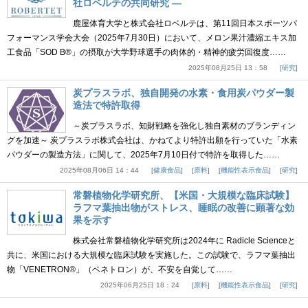
社ロベルテの共同研究 ―
鹿屋体育大学と株式会社ロベルテは、第11回日本スポーツパ
フォーマンス学会大会（2025年7月30日）において、メロン果汁濃縮エキス加
工食品「SOD B®」の摂取が大学野球選手の肉体的・精神的疲労回復度……
2025年08月25日 13：58
研究
炭プラスラボ、独自開発の水素・食用炭パウダー製
造法で特許取得
～炭プラスラボ、知財戦略を強化し独自素材のブランディン
グを加速～ 炭プラスラボ株式会社は、かねてより特許出願を行っていた「水素
パウダーの製造方法」に関して、2025年7月10日付で特許を取得した……
2025年08月06日 14：44
健康食品
原料
機能性表示食品
研究
常磐植物化学研究所、【米国・大規模な臨床試験】
ラフマ葉抽出物がストレス、睡眠の改善に顕著な効
果を示す
株式会社常磐植物化学研究所は2024年に Radicle Scienceと
共に、米国における大規模な臨床試験を実施した。この試験で、ラフマ葉抽出
物「VENETRON®」（ベネトロン）が、不安を自覚して……
2025年06月25日 18：24
原料
機能性表示食品
研究