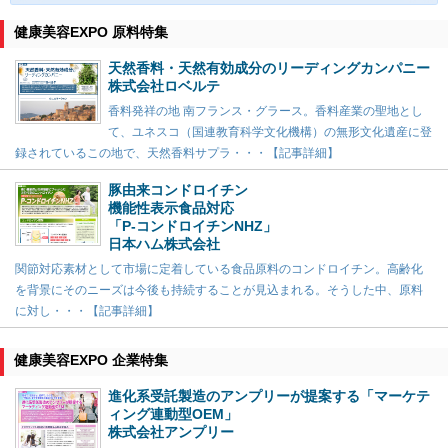
健康美容EXPO 原料特集
天然香料・天然有効成分のリーディングカンパニー
株式会社ロベルテ
香料発祥の地 南フランス・グラース。香料産業の聖地とし
て、ユネスコ（国連教育科学文化機構）の無形文化遺産に登
録されているこの地で、天然香料サプラ・・・【記事詳細】
豚由来コンドロイチン
機能性表示食品対応
「P-コンドロイチンNHZ」
日本ハム株式会社
関節対応素材として市場に定着している食品原料のコンドロイチン。高齢化
を背景にそのニーズは今後も持続することが見込まれる。そうした中、原料
に対し・・・【記事詳細】
健康美容EXPO 企業特集
進化系受託製造のアンプリーが提案する「マーケテ
ィング連動型OEM」
株式会社アンプリー