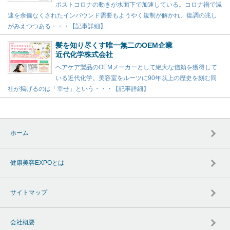
ポストコロナの動きが水面下で加速している。コロナ禍で減
速を余儀なくされたインバウンド需要もようやく規制が解かれ、復調の兆し
がみえつつある・・・【記事詳細】
髪を知り尽くす唯一無二のOEM企業
近代化学株式会社
ヘアケア製品のOEMメーカーとして絶大な信頼を獲得して
いる近代化学。美容室をルーツに90年以上の歴史を刻む同
社が掲げるのは「幸せ」という・・・【記事詳細】
ホーム
健康美容EXPOとは
サイトマップ
会社概要