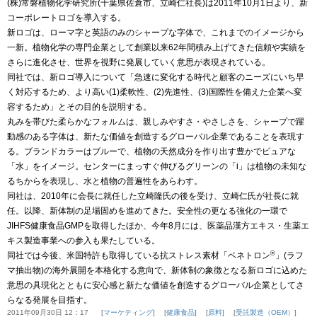
(株)常磐植物化学研究所(千葉県佐倉市、立崎仁社長)は2011年10月1日より、新
コーポレートロゴを導入する。
新ロゴは、ローマ字と英語のみのシャープな字体で、これまでのイメージから
一新。植物化学の専門企業として創業以来62年間積み上げてきた信頼や実績を
さらに進化させ、世界を視野に発展していく意思が表現されている。
同社では、新ロゴ導入について「急速に変化する時代と顧客のニーズにいち早
く対応するため、より高い(1)柔軟性、(2)先進性、(3)国際性を備えた企業へ変
容するため」とその目的を説明する。
丸みを帯びた柔らかなフォルムは、親しみやすさ・やさしさを、シャープで躍
動感のある字体は、新たな価値を創造するグローバル企業であることを表現す
る。ブランドカラーはブルーで、植物の天然成分を作り出す豊かでピュアな
「水」をイメージ。センターにまっすぐ伸びるグリーンの「i」は植物の未知な
るちからを表現し、水と植物の普遍性をあらわす。
同社は、2010年に会長に就任した立崎隆氏の後を受け、立崎仁氏が社長に就
任。以降、新体制の足場固めを進めてきた。安全性の更なる強化の一環で
JIHFS健康食品GMPを取得したほか、今年8月には、医薬品漢方エキス・生薬エ
キス製造事業への参入も果たしている。
®
同社では今後、米国特許も取得している抗ストレス素材「ベネトロン
」(ラフ
マ抽出物)の海外展開を本格化する意向で、新体制の象徴となる新ロゴに込めた
意思の具現化とともに安心感と新たな価値を創造するグローバル企業としてさ
らなる発展を目指す。
2011年09月30日 12：17
マーケティング
健康食品
原料
受託製造（OEM）