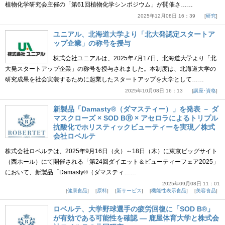
植物化学研究会主催の「第61回植物化学シンポジウム」が開催さ……
2025年12月08日 16：39
研究
ユニアル、北海道大学より「北大発認定スタートア
ップ企業」の称号を授与
株式会社ユニアルは、2025年7月17日、北海道大学より「北
大発スタートアップ企業」の称号を授与されました。本制度は、北海道大学の
研究成果を社会実装するために起業したスタートアップを大学として……
2025年10月08日 16：13
講座･資格
新製品「Damasty®（ダマスティー）」を発表 － ダ
マスクローズ × SOD BⓇ × アセロラによるトリプル
抗酸化でホリスティックビューティーを実現／株式
会社ロベルテ
株式会社ロベルテは、2025年9月16日（火）～18日（木）に東京ビッグサイト
（西ホール）にて開催される「第24回ダイエット＆ビューティーフェア2025」
において、新製品「Damasty®（ダマスティ……
2025年09月08日 11：01
健康食品
原料
新サービス
機能性表示食品
美容食品
ロベルテ、大学野球選手の疲労回復に「SOD B®」
が有効である可能性を確認 ― 鹿屋体育大学と株式会