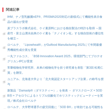
関連記事
IHM、ナノ型乳酸菌nEF®、PRISMA2020対応の新様式にて機能性表示食
品の届出が受理
炭プラスラボ株式会社、ケイ素原料における独自製法の特許を取得 ～国
産竹・富士山湧水由来のケイ素を「ナノイオン化」する独自技術の優位性
を確立～
ロベルテ、「Lipowheat®」がGulfood Manufacturing 2025にて年間最優
秀機能性成分賞を受賞
一丸ファルコス、「BSB Innovation Award 2025」環境部門にてプロテオ
グリカンIPCが受賞
常磐植物化学研究所、未来の植物化学を担う研究者を表彰「第3回 松尾仁
賞」を贈呈。
ユニアル、北海道大学より「北大発認定スタートアップ企業」の称号を授
与
新製品「Damasty®（ダマスティー）」を発表 － ダマスクローズ × SOD
BⓇ × アセロラによるトリプル抗酸化でホリスティックビューティーを実
現／株式会社ロベルテ
ロベルテ、大学野球選手の疲労回復に「SOD B®」が有効である可能性を