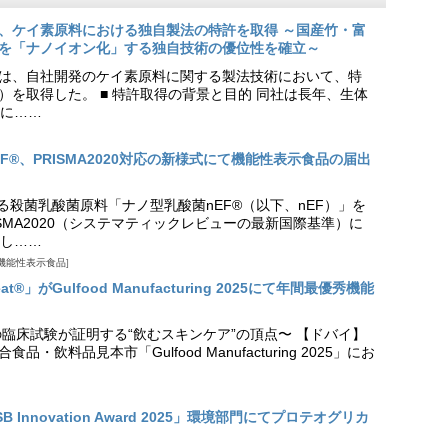
、ケイ素原料における独自製法の特許を取得 ～国産竹・富
を「ナノイオン化」する独自技術の優位性を確立～
は、自社開発のケイ素原料に関する製法技術において、特
9号）を取得した。 ■ 特許取得の背景と目的 同社は長年、生体
に……
EF®、PRISMA2020対応の新様式にて機能性表示食品の届出
る殺菌乳酸菌原料「ナノ型乳酸菌nEF®（以下、nEF）」を
SMA2020（システマティックレビューの最新国際基準）に
し……
機能性表示食品
t®」がGulfood Manufacturing 2025にて年間最優秀機能
の臨床試験が証明する“飲むスキンケア”の頂点〜 【ドバイ】
・飲料品見本市「Gulfood Manufacturing 2025」にお
Innovation Award 2025」環境部門にてプロテオグリカ