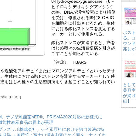
8-Hydroxydeoxyguanosine （8－
ヒドロキシデオキシグアノシン）
の略。DNAが活性酸素により損傷
を受け、修復される際に8-OHdG
を細胞外に排出させるため、生体
における酸化ストレスを測定する
ポスト
マーカーとして使用される。
る。コ
酸化ストレスが亢進すると、癌を
ウンド
はじめ種々の生活習慣病を引き起
兆しが
こすことが知られている。
〔注③〕 TBARS
質や過酸化アルデヒドまたはマロンジアルデヒドといったチオ
と。生体内における酸化ストレスを測定するマーカーとして使
、癌をはじめ種々の生活習慣病を引き起こすことが知られてい
として
美容室
が掲げ
託製造（OEM）
細】
HM、ナノ型乳酸菌nEF®、PRISMA2020対応の新様式に
機能性表示食品の届出が受理
プラスラボ株式会社、ケイ素原料における独自製法の特
を取得 ～国産竹・富士山湧水由来のケイ素を「ナノイオ