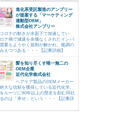
進化系受託製造のアンプリー
が提案する「マーケティング
連動型OEM」
株式会社アンプリー
コロナの動きが水面下で加速してい
ロナ禍で減速を余儀なくされたインバ
需要もようやく規制が解かれ、復調の
みえつつある・・・【記事詳細】
髪を知り尽くす唯一無二の
OEM企業
近代化学株式会社
ヘアケア製品のOEMメーカー
絶大な信頼を獲得している近代化学。
をルーツに90年以上の歴史を刻む同社
るのは「幸せ」という・・・【記事詳