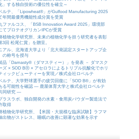
化」する独自技術の優位性を確立～
ルテ、「Lipowheat®」がGulfood Manufacturing 2025
て年間最優秀機能性成分賞を受賞
ファルコス、「BSB Innovation Award 2025」環境部
にてプロテオグリカンIPCが受賞
磐植物化学研究所、未来の植物化学を担う研究者を表彰
第3回 松尾仁賞」を贈呈。
ニアル、北海道大学より「北大発認定スタートアップ企
」の称号を授与
製品「Damasty®（ダマスティー）」を発表 － ダマスク
ーズ × SOD BⓇ × アセロラによるトリプル抗酸化でホリ
ティックビューティーを実現／株式会社ロベルテ
ベルテ、大学野球選手の疲労回復に「SOD B®」が有効
ある可能性を確認 ― 鹿屋体育大学と株式会社ロベルテ
共同研究 ―
プラスラボ、独自開発の水素・食用炭パウダー製造法で
許取得
磐植物化学研究所、【米国・大規模な臨床試験】ラフマ
抽出物がストレス、睡眠の改善に顕著な効果を示す