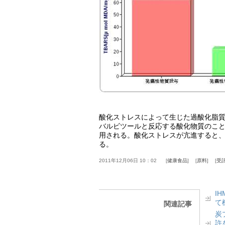
酸化ストレスによって生じた過酸化脂
バルビツールと反応する酸化物質のこ
用される。酸化ストレスが亢進すると
る。
2011年12月06日 10：02
健康食品
原料
受
I
て
関連記事
炭
許