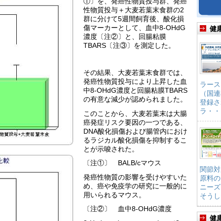
①〕を、発癌性物質投与群、発癌
性物質投与＋大麦若葉末食群の2
群に分けて5週間飼育後、酸化損
傷マーカーとして、血中8-OHdG
健
濃度〔注②〕と、回腸粘膜
TBARS〔注③〕を測定した。
その結果、大麦若葉末食群では、
発癌性物質投与により上昇した血
ラース
中8-OHdG濃度と回腸粘膜TBARS
（国連
の有意な減少が認められました。
登録さ
ラ・・
このことから、大麦若葉末は大腸
癌発症リスク要因の一つである、
DNA酸化損傷および腸管内におけ
るラジカル酸化損傷を抑制するこ
とが示唆された。
〔注①〕 BALB/cマウス
関節対
発癌性物質の影響を受けやすいた
原料の
め、癌や免疫学の研究に一般的に
ニーズ
用いられるマウス。
そうし
〔注②〕 血中8-OHdG濃度
健