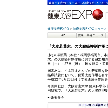
健康と美容のニュースなら健康美容EXPOニ
健康美容EXPO
健康美容EXPOニュース
TOP
健康・美容ニュース
『大麦若葉末』の大腸癌抑制作用
(株)東洋新薬（本社：福岡県福岡市、
末』の大腸癌抑制作用に関する追加知見を
日（土）～27日（日）、国立健康・栄
同素材は、イネ科オオムギの若葉部を
臨床試験において、便通改善作用を有
平成22年8月23日付けで便通改善作
今回同社は、大阪青山大学 健康科学部 
同研究で、『大麦若葉末』の大腸癌抑制作
■ 発表骨子