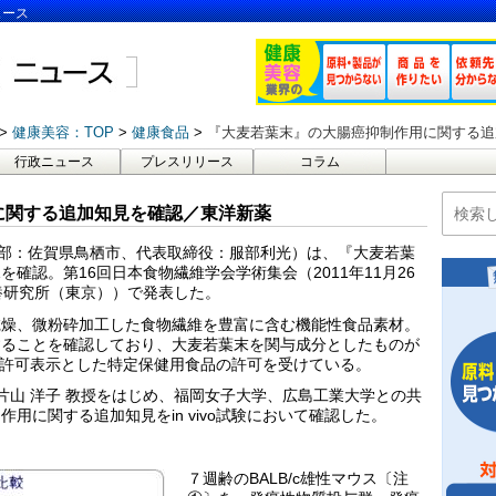
ュース
健康美容：TOP
健康食品
『大麦若葉末』の大腸癌抑制作用に関する追
行政ニュース
プレスリリース
コラム
に関する追加知見を確認／東洋新薬
本部：佐賀県鳥栖市、代表取締役：服部利光）は、『大麦若葉
確認。第16回日本食物繊維学会学術集会（2011年11月26
養研究所（東京））で発表した。
乾燥、微粉砕加工した食物繊維を豊富に含む機能性食品素材。
することを確認しており、大麦若葉末を関与成分としたものが
用を許可表示とした特定保健用食品の許可を受けている。
片山 洋子 教授をはじめ、福岡女子大学、広島工業大学との共
用に関する追加知見をin vivo試験において確認した。
７週齢のBALB/c雄性マウス〔注