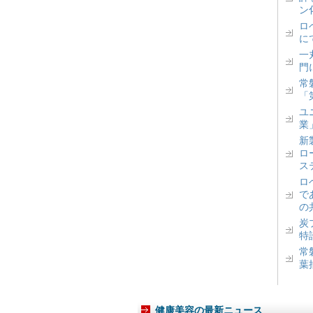
ン
ロベ
に
一丸
門
常
「
ユ
業
新
ロ
ス
ロ
で
の
炭
特
常
葉
健康美容の最新ニュース