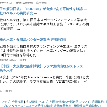
新サービス
機能性表示食品
美容食品
手の疲労回復に「SOD B®」が有効である可能性を確認 ―
社ロベルテの共同研究 ―
社ロベルテは、第11回日本スポーツパフォーマンス学会大
日）において、メロン果汁濃縮エキス加工食品「SOD B®」の摂
労回復度……
発の水素・食用炭パウダー製造法で特許取得
戦略を強化し独自素材のブランディングを加速～ 炭プラス
てより特許出願を行っていた「水素パウダーの製造方法」
月10日付で特許を取得した……
機能性表示食品
研究
【米国・大規模な臨床試験】ラフマ葉抽出物がストレス、
果を示す
所は2024年に Radicle Scienceと共に、米国における大
した。この試験で、ラフマ葉抽出物「VENETRON®」（ベ
品
研究
トマップ
会社概要
求人情報
ヘルプ
利用者情報の外部送信について
利用規約
プレスリリース・ニュース受付
機能性表示食品制度［機能性表示対応素材］