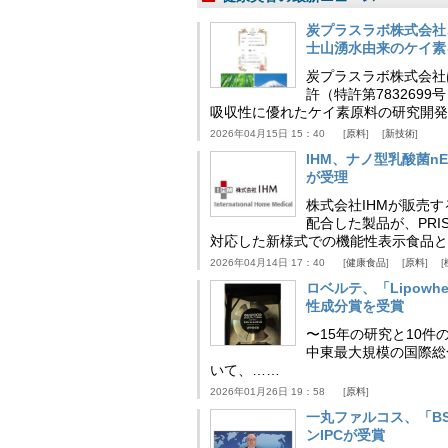
炭プラスラボ株式会社
士山湧水由来のケイ素
炭プラスラボ株式会社
許（特許第783269
吸収性に優れたケイ素原料の研究開発
2026年04月15日 15：40
原料
新技術
IHM、ナノ型乳酸菌n
が受理
株式会社IHMが販売す
配合した製品が、PRI
対応した新様式での機能性表示食品と
2026年04月14日 17：40
健康食品
原料
ロベルテ、「Lipowhea
性成分賞を受賞
〜15年の研究と10件
中東最大規模の国際総合食品
いて、……
2026年01月26日 19：58
原料
一丸ファルコス、「BSB 
ンIPCが受賞