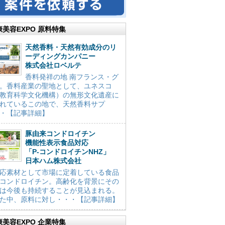
康美容EXPO 原料特集
天然香料・天然有効成分のリ
ーディングカンパニー
株式会社ロベルテ
香料発祥の地 南フランス・グ
。香料産業の聖地として、ユネスコ
教育科学文化機構）の無形文化遺産に
れているこの地で、天然香料サプ
・【記事詳細】
豚由来コンドロイチン
機能性表示食品対応
「P-コンドロイチンNHZ」
日本ハム株式会社
応素材として市場に定着している食品
コンドロイチン。高齢化を背景にその
は今後も持続することが見込まれる。
た中、原料に対し・・・【記事詳細】
康美容EXPO 企業特集