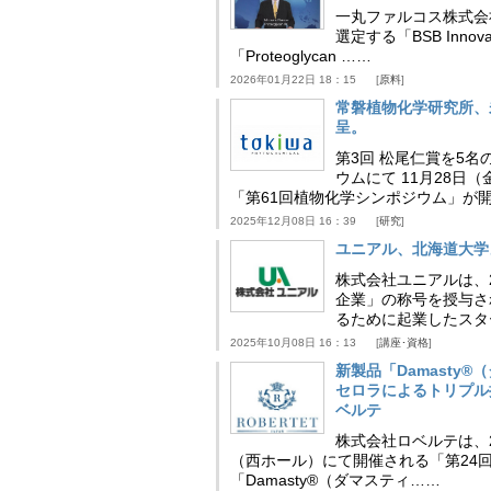
一丸ファルコス株式会
選定する「BSB Inno
「Proteoglycan ……
2026年01月22日 18：15
原料
常磐植物化学研究所、
呈。
第3回 松尾仁賞を5名
ウムにて 11月28
「第61回植物化学シンポジウム」が
2025年12月08日 16：39
研究
ユニアル、北海道大学
株式会社ユニアルは、
企業」の称号を授与さ
るために起業したスタ
2025年10月08日 16：13
講座･資格
新製品「Damasty®
セロラによるトリプル
ベルテ
株式会社ロベルテは、2
（西ホール）にて開催される「第24回
「Damasty®（ダマスティ……