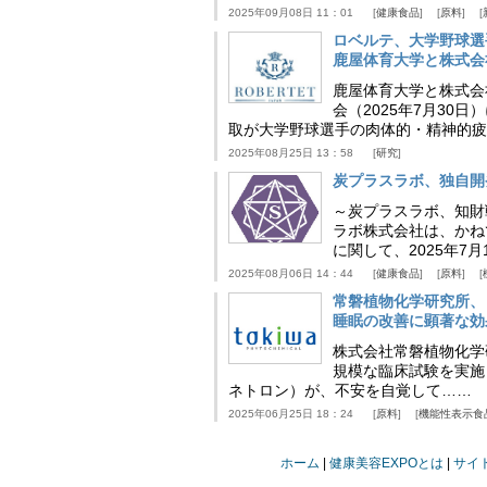
2025年09月08日 11：01
健康食品
原料
ロベルテ、大学野球選
鹿屋体育大学と株式会
鹿屋体育大学と株式会
会（2025年7月30
取が大学野球選手の肉体的・精神的疲
2025年08月25日 13：58
研究
炭プラスラボ、独自開
～炭プラスラボ、知財
ラボ株式会社は、かね
に関して、2025年7
2025年08月06日 14：44
健康食品
原料
常磐植物化学研究所、
睡眠の改善に顕著な効
株式会社常磐植物化学研究
規模な臨床試験を実施
ネトロン）が、不安を自覚して……
2025年06月25日 18：24
原料
機能性表示食
ホーム
健康美容EXPOとは
サイ