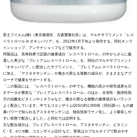
富士フイルム(株)（東京都港区、古森重隆社長）は、マルチサプリメント「レス
ベラトロール in オキシバリア」を、2012年1月下旬より発売する。同社オンラ
インショップ、アンテナショップなどで販売する。
同製品は、長寿効果で話題の健康成分「レスベラトロール」の中からさらに厳
選した希少な「プレミアムレスベラトロール」を、同社のマルチサプリメント
「オキシバリア」に配合したサプリメント。「プレミアムレスベラトロール」
に加え、「アスタキサンチン」や働きの異なる複数の成分が、さまざまなアプ
ローチで健康をサポートする。
「この製品には、「レスベラトロール」の中でも、機能の高さや研究成果を示
すデータが豊富な「プレミアムレスベラトロール」のほか、水溶性・脂溶性両
方の抗酸化ビタミンやミネラルなど、働きの異なる複数の健康成分をバランス
よく配合しています。中でもコエンザイムQ10の約1,000倍（同社調べ）もの健
康パワーで知られるアスタキサンチンは、独自技術でナノ化し、より吸収しや
すい状態で配合しました」と同社では説明する。
主な配合成分は、プレミアレスベラトロール、アスタキサンチン、ビタミン
C・E、αリポ酸、コエンザイムQ10 など。形状はカプセルタイプで飲みやす