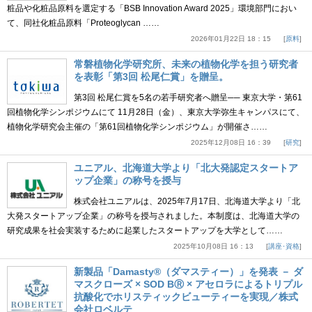
粧品や化粧品原料を選定する「BSB Innovation Award 2025」環境部門におい
て、同社化粧品原料「Proteoglycan ……
2026年01月22日 18：15
原料
常磐植物化学研究所、未来の植物化学を担う研究者
を表彰「第3回 松尾仁賞」を贈呈。
第3回 松尾仁賞を5名の若手研究者へ贈呈── 東京大学・第61
回植物化学シンポジウムにて 11月28日（金）、東京大学弥生キャンパスにて、
植物化学研究会主催の「第61回植物化学シンポジウム」が開催さ……
2025年12月08日 16：39
研究
ユニアル、北海道大学より「北大発認定スタートア
ップ企業」の称号を授与
株式会社ユニアルは、2025年7月17日、北海道大学より「北
大発スタートアップ企業」の称号を授与されました。本制度は、北海道大学の
研究成果を社会実装するために起業したスタートアップを大学として……
2025年10月08日 16：13
講座･資格
新製品「Damasty®（ダマスティー）」を発表 － ダ
マスクローズ × SOD BⓇ × アセロラによるトリプル
抗酸化でホリスティックビューティーを実現／株式
会社ロベルテ