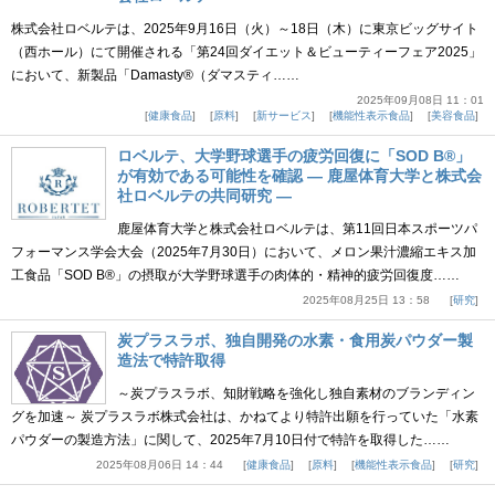
株式会社ロベルテは、2025年9月16日（火）～18日（木）に東京ビッグサイト
（西ホール）にて開催される「第24回ダイエット＆ビューティーフェア2025」
において、新製品「Damasty®（ダマスティ……
2025年09月08日 11：01
健康食品
原料
新サービス
機能性表示食品
美容食品
ロベルテ、大学野球選手の疲労回復に「SOD B®」
が有効である可能性を確認 ― 鹿屋体育大学と株式会
社ロベルテの共同研究 ―
鹿屋体育大学と株式会社ロベルテは、第11回日本スポーツパ
フォーマンス学会大会（2025年7月30日）において、メロン果汁濃縮エキス加
工食品「SOD B®」の摂取が大学野球選手の肉体的・精神的疲労回復度……
2025年08月25日 13：58
研究
炭プラスラボ、独自開発の水素・食用炭パウダー製
造法で特許取得
～炭プラスラボ、知財戦略を強化し独自素材のブランディン
グを加速～ 炭プラスラボ株式会社は、かねてより特許出願を行っていた「水素
パウダーの製造方法」に関して、2025年7月10日付で特許を取得した……
2025年08月06日 14：44
健康食品
原料
機能性表示食品
研究