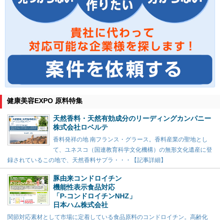
健康美容EXPO 原料特集
天然香料・天然有効成分のリーディングカンパニー
株式会社ロベルテ
香料発祥の地 南フランス・グラース。香料産業の聖地とし
て、ユネスコ（国連教育科学文化機構）の無形文化遺産に登
録されているこの地で、天然香料サプラ・・・【記事詳細】
豚由来コンドロイチン
機能性表示食品対応
「P-コンドロイチンNHZ」
日本ハム株式会社
関節対応素材として市場に定着している食品原料のコンドロイチン。高齢化