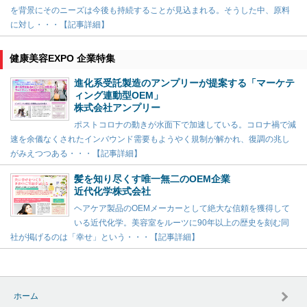
を背景にそのニーズは今後も持続することが見込まれる。そうした中、原料
に対し・・・【記事詳細】
健康美容EXPO 企業特集
進化系受託製造のアンプリーが提案する「マーケテ
ィング連動型OEM」
株式会社アンプリー
ポストコロナの動きが水面下で加速している。コロナ禍で減
速を余儀なくされたインバウンド需要もようやく規制が解かれ、復調の兆し
がみえつつある・・・【記事詳細】
髪を知り尽くす唯一無二のOEM企業
近代化学株式会社
ヘアケア製品のOEMメーカーとして絶大な信頼を獲得して
いる近代化学。美容室をルーツに90年以上の歴史を刻む同
社が掲げるのは「幸せ」という・・・【記事詳細】
ホーム