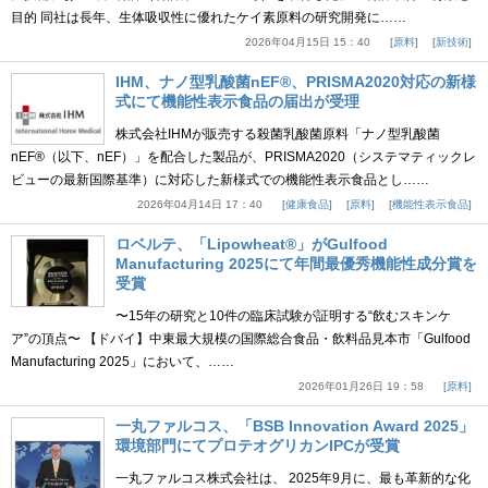
目的 同社は長年、生体吸収性に優れたケイ素原料の研究開発に……
2026年04月15日 15：40
原料
新技術
IHM、ナノ型乳酸菌nEF®、PRISMA2020対応の新様
式にて機能性表示食品の届出が受理
株式会社IHMが販売する殺菌乳酸菌原料「ナノ型乳酸菌
nEF®（以下、nEF）」を配合した製品が、PRISMA2020（システマティックレ
ビューの最新国際基準）に対応した新様式での機能性表示食品とし……
2026年04月14日 17：40
健康食品
原料
機能性表示食品
ロベルテ、「Lipowheat®」がGulfood
Manufacturing 2025にて年間最優秀機能性成分賞を
受賞
〜15年の研究と10件の臨床試験が証明する“飲むスキンケ
ア”の頂点〜 【ドバイ】中東最大規模の国際総合食品・飲料品見本市「Gulfood
Manufacturing 2025」において、……
2026年01月26日 19：58
原料
一丸ファルコス、「BSB Innovation Award 2025」
環境部門にてプロテオグリカンIPCが受賞
一丸ファルコス株式会社は、 2025年9月に、最も革新的な化