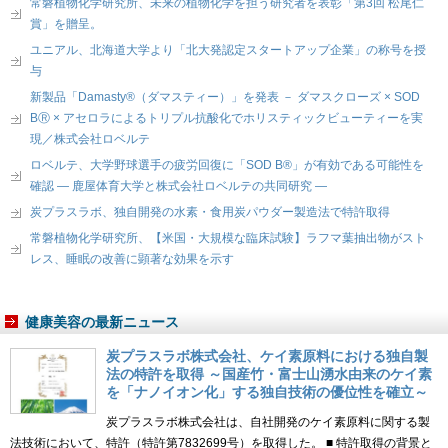
常磐植物化学研究所、未来の植物化学を担う研究者を表彰「第3回 松尾仁
賞」を贈呈。
ユニアル、北海道大学より「北大発認定スタートアップ企業」の称号を授
与
新製品「Damasty®（ダマスティー）」を発表 － ダマスクローズ × SOD
BⓇ × アセロラによるトリプル抗酸化でホリスティックビューティーを実
現／株式会社ロベルテ
ロベルテ、大学野球選手の疲労回復に「SOD B®」が有効である可能性を
確認 ― 鹿屋体育大学と株式会社ロベルテの共同研究 ―
炭プラスラボ、独自開発の水素・食用炭パウダー製造法で特許取得
常磐植物化学研究所、【米国・大規模な臨床試験】ラフマ葉抽出物がスト
レス、睡眠の改善に顕著な効果を示す
健康美容の最新ニュース
炭プラスラボ株式会社、ケイ素原料における独自製
法の特許を取得 ～国産竹・富士山湧水由来のケイ素
を「ナノイオン化」する独自技術の優位性を確立～
炭プラスラボ株式会社は、自社開発のケイ素原料に関する製
法技術において、特許（特許第7832699号）を取得した。 ■ 特許取得の背景と