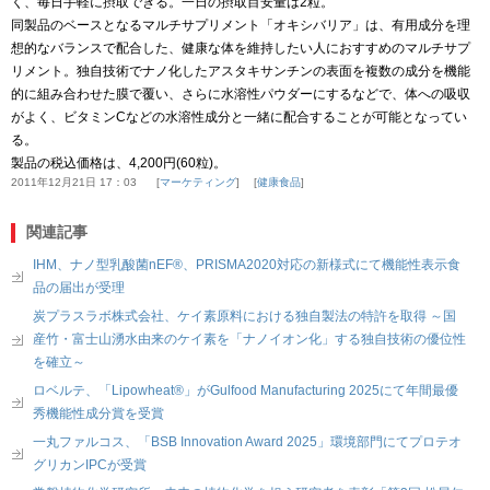
く、毎日手軽に摂取できる。一日の摂取目安量は2粒。
同製品のベースとなるマルチサプリメント「オキシバリア」は、有用成分を理
想的なバランスで配合した、健康な体を維持したい人におすすめのマルチサプ
リメント。独自技術でナノ化したアスタキサンチンの表面を複数の成分を機能
的に組み合わせた膜で覆い、さらに水溶性パウダーにするなどで、体への吸収
がよく、ビタミンCなどの水溶性成分と一緒に配合することが可能となってい
る。
製品の税込価格は、4,200円(60粒)。
2011年12月21日 17：03
マーケティング
健康食品
関連記事
IHM、ナノ型乳酸菌nEF®、PRISMA2020対応の新様式にて機能性表示食
品の届出が受理
炭プラスラボ株式会社、ケイ素原料における独自製法の特許を取得 ～国
産竹・富士山湧水由来のケイ素を「ナノイオン化」する独自技術の優位性
を確立～
ロベルテ、「Lipowheat®」がGulfood Manufacturing 2025にて年間最優
秀機能性成分賞を受賞
一丸ファルコス、「BSB Innovation Award 2025」環境部門にてプロテオ
グリカンIPCが受賞