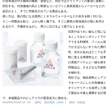
の含有成分や不織布の種類・形状など、同社ではクライアントの要望に柔軟に
対応する。付加価値の高さと斬新なコンセプトに発表直後からメーカーなどの
反応がよく、すでに市販化されている製品もある。
使い方は、肌の気になる箇所にミネラルウォーターなどの水分を軽く付ける。
そこへ同製品を貼り、上から軽く撫でる。すぐに膜状の保湿成分が肌に転写さ
れるので、不織布をはがし、周りに広げるよう指でなじませる。
目尻やほうれい線など気にな
るところをピンポイントでケ
アできる利便性、フィルム状
でかさばらないすぐれた携行
性、水分があればどこでも手
軽に使える簡便性など、従来
の美肌アイテムと一線を画す
同製品は、さまざまな可能性
を秘める。
同社では、独自原料ピュアコ
ラをベースにした付加価値と
オリジナリティを追求した加
工製品を今後も展開する計画
で、末端製品でのピュアコラの普及拡大に努める。
2012年01月10日 19：05
原料
受託製造（OEM）
美容・化粧品