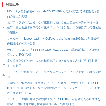
関連記事
IHM、ナノ型乳酸菌nEF®、PRISMA2020対応の新様式にて機能性表示食
品の届出が受理
炭プラスラボ株式会社、ケイ素原料における独自製法の特許を取得 ～国
産竹・富士山湧水由来のケイ素を「ナノイオン化」する独自技術の優位性
を確立～
ロベルテ、「Lipowheat®」がGulfood Manufacturing 2025にて年間最優
秀機能性成分賞を受賞
一丸ファルコス、「BSB Innovation Award 2025」環境部門にてプロテオ
グリカンIPCが受賞
常磐植物化学研究所、未来の植物化学を担う研究者を表彰「第3回 松尾仁
賞」を贈呈。
ユニアル、北海道大学より「北大発認定スタートアップ企業」の称号を授
与
新製品「Damasty®（ダマスティー）」を発表 － ダマスクローズ × SOD
BⓇ × アセロラによるトリプル抗酸化でホリスティックビューティーを実
現／株式会社ロベルテ
ロベルテ、大学野球選手の疲労回復に「SOD B®」が有効である可能性を
確認 ― 鹿屋体育大学と株式会社ロベルテの共同研究 ―