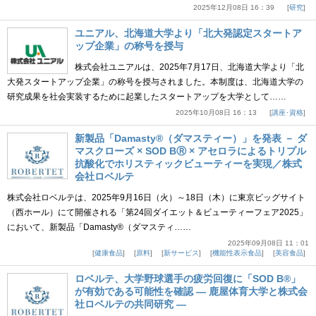
2025年12月08日 16：39
研究
ユニアル、北海道大学より「北大発認定スタートア
ップ企業」の称号を授与
株式会社ユニアルは、2025年7月17日、北海道大学より「北
大発スタートアップ企業」の称号を授与されました。本制度は、北海道大学の
研究成果を社会実装するために起業したスタートアップを大学として……
2025年10月08日 16：13
講座･資格
新製品「Damasty®（ダマスティー）」を発表 － ダ
マスクローズ × SOD BⓇ × アセロラによるトリプル
抗酸化でホリスティックビューティーを実現／株式
会社ロベルテ
株式会社ロベルテは、2025年9月16日（火）～18日（木）に東京ビッグサイト
（西ホール）にて開催される「第24回ダイエット＆ビューティーフェア2025」
において、新製品「Damasty®（ダマスティ……
2025年09月08日 11：01
健康食品
原料
新サービス
機能性表示食品
美容食品
ロベルテ、大学野球選手の疲労回復に「SOD B®」
が有効である可能性を確認 ― 鹿屋体育大学と株式会
社ロベルテの共同研究 ―