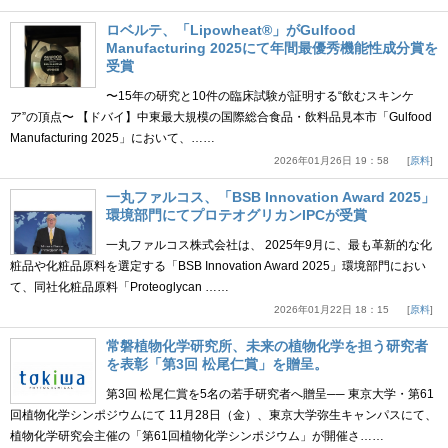
ロベルテ、「Lipowheat®」がGulfood
Manufacturing 2025にて年間最優秀機能性成分賞を
受賞
〜15年の研究と10件の臨床試験が証明する“飲むスキンケ
ア”の頂点〜 【ドバイ】中東最大規模の国際総合食品・飲料品見本市「Gulfood
Manufacturing 2025」において、……
2026年01月26日 19：58
原料
一丸ファルコス、「BSB Innovation Award 2025」
環境部門にてプロテオグリカンIPCが受賞
一丸ファルコス株式会社は、 2025年9月に、最も革新的な化
粧品や化粧品原料を選定する「BSB Innovation Award 2025」環境部門におい
て、同社化粧品原料「Proteoglycan ……
2026年01月22日 18：15
原料
常磐植物化学研究所、未来の植物化学を担う研究者
を表彰「第3回 松尾仁賞」を贈呈。
第3回 松尾仁賞を5名の若手研究者へ贈呈── 東京大学・第61
回植物化学シンポジウムにて 11月28日（金）、東京大学弥生キャンパスにて、
植物化学研究会主催の「第61回植物化学シンポジウム」が開催さ……