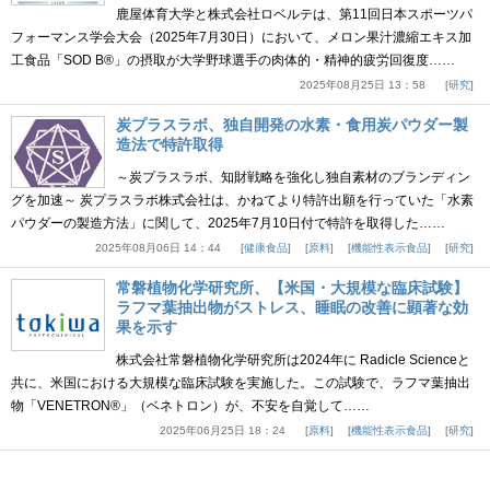
鹿屋体育大学と株式会社ロベルテは、第11回日本スポーツパ
フォーマンス学会大会（2025年7月30日）において、メロン果汁濃縮エキス加
工食品「SOD B®」の摂取が大学野球選手の肉体的・精神的疲労回復度……
2025年08月25日 13：58
研究
炭プラスラボ、独自開発の水素・食用炭パウダー製
造法で特許取得
～炭プラスラボ、知財戦略を強化し独自素材のブランディン
グを加速～ 炭プラスラボ株式会社は、かねてより特許出願を行っていた「水素
パウダーの製造方法」に関して、2025年7月10日付で特許を取得した……
2025年08月06日 14：44
健康食品
原料
機能性表示食品
研究
常磐植物化学研究所、【米国・大規模な臨床試験】
ラフマ葉抽出物がストレス、睡眠の改善に顕著な効
果を示す
株式会社常磐植物化学研究所は2024年に Radicle Scienceと
共に、米国における大規模な臨床試験を実施した。この試験で、ラフマ葉抽出
物「VENETRON®」（ベネトロン）が、不安を自覚して……
2025年06月25日 18：24
原料
機能性表示食品
研究