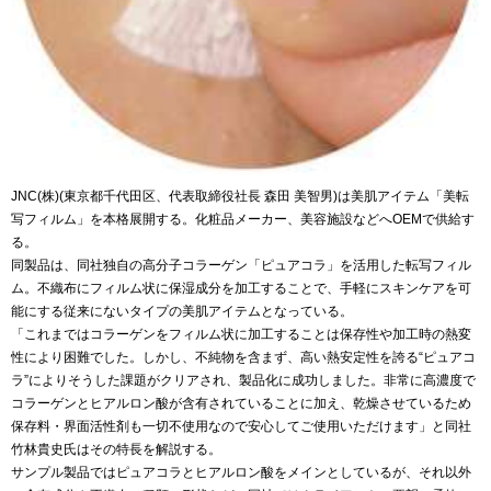
JNC(株)(東京都千代田区、代表取締役社長 森田 美智男)は美肌アイテム「美転
写フィルム」を本格展開する。化粧品メーカー、美容施設などへOEMで供給す
る。
同製品は、同社独自の高分子コラーゲン「ピュアコラ」を活用した転写フィル
ム。不織布にフィルム状に保湿成分を加工することで、手軽にスキンケアを可
能にする従来にないタイプの美肌アイテムとなっている。
「これまではコラーゲンをフィルム状に加工することは保存性や加工時の熱変
性により困難でした。しかし、不純物を含まず、高い熱安定性を誇る“ピュアコ
ラ”によりそうした課題がクリアされ、製品化に成功しました。非常に高濃度で
コラーゲンとヒアルロン酸が含有されていることに加え、乾燥させているため
保存料・界面活性剤も一切不使用なので安心してご使用いただけます」と同社
竹林貴史氏はその特長を解説する。
サンプル製品ではピュアコラとヒアルロン酸をメインとしているが、それ以外