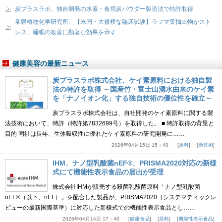
炭プラスラボ、独自開発の水素・食用炭パウダー製造法で特許取得
常磐植物化学研究所、【米国・大規模な臨床試験】ラフマ葉抽出物がスト
レス、睡眠の改善に顕著な効果を示す
健康美容の最新ニュース
炭プラスラボ株式会社、ケイ素原料における独自製
法の特許を取得 ～国産竹・富士山湧水由来のケイ素
を「ナノイオン化」する独自技術の優位性を確立～
炭プラスラボ株式会社は、自社開発のケイ素原料に関する製
法技術において、特許（特許第7832699号）を取得した。 ■ 特許取得の背景と
目的 同社は長年、生体吸収性に優れたケイ素原料の研究開発に……
2026年04月15日 15：40
原料
新技術
IHM、ナノ型乳酸菌nEF®、PRISMA2020対応の新様
式にて機能性表示食品の届出が受理
株式会社IHMが販売する殺菌乳酸菌原料「ナノ型乳酸菌
nEF®（以下、nEF）」を配合した製品が、PRISMA2020（システマティックレ
ビューの最新国際基準）に対応した新様式での機能性表示食品とし……
2026年04月14日 17：40
健康食品
原料
機能性表示食品