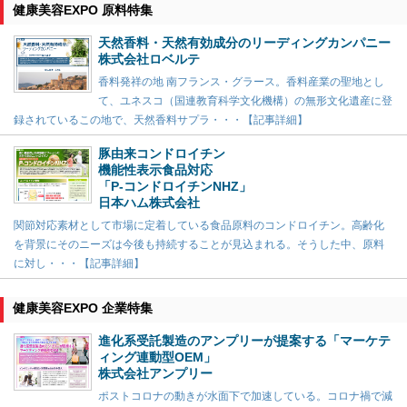
健康美容EXPO 原料特集
天然香料・天然有効成分のリーディングカンパニー
株式会社ロベルテ
香料発祥の地 南フランス・グラース。香料産業の聖地とし
て、ユネスコ（国連教育科学文化機構）の無形文化遺産に登
録されているこの地で、天然香料サプラ・・・【記事詳細】
豚由来コンドロイチン
機能性表示食品対応
「P-コンドロイチンNHZ」
日本ハム株式会社
関節対応素材として市場に定着している食品原料のコンドロイチン。高齢化
を背景にそのニーズは今後も持続することが見込まれる。そうした中、原料
に対し・・・【記事詳細】
健康美容EXPO 企業特集
進化系受託製造のアンプリーが提案する「マーケテ
ィング連動型OEM」
株式会社アンプリー
ポストコロナの動きが水面下で加速している。コロナ禍で減