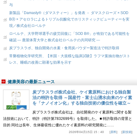
与
新製品「Damasty®（ダマスティー）」を発表 － ダマスクローズ × SOD
BⓇ × アセロラによるトリプル抗酸化でホリスティックビューティーを実
現／株式会社ロベルテ
ロベルテ、大学野球選手の疲労回復に「SOD B®」が有効である可能性を
確認 ― 鹿屋体育大学と株式会社ロベルテの共同研究 ―
炭プラスラボ、独自開発の水素・食用炭パウダー製造法で特許取得
常磐植物化学研究所、【米国・大規模な臨床試験】ラフマ葉抽出物がスト
レス、睡眠の改善に顕著な効果を示す
健康美容の最新ニュース
炭プラスラボ株式会社、ケイ素原料における独自製
法の特許を取得 ～国産竹・富士山湧水由来のケイ素
を「ナノイオン化」する独自技術の優位性を確立～
炭プラスラボ株式会社は、自社開発のケイ素原料に関する製
法技術において、特許（特許第7832699号）を取得した。 ■ 特許取得の背景と
目的 同社は長年、生体吸収性に優れたケイ素原料の研究開発に……
2026年04月15日 15：40
原料
新技術