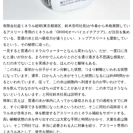
有限会社超ミネラル総研(東京都港区、鈴木浩司社長)が今春から本格展開してい
るアスリート専用のミネラル水「OHXH(オーバイエイチアクア)」が注目を集め
ている。普通の水と比べ吸収力が違うといい、トップアスリートも愛飲してい
るという。その秘密に迫った。
一見すると普通のミネラルウォーターとなんら変わらない。だが、一度口に含
むと違いが分かる。まろやかでふんわりとのどを通り過ぎる不思議な感覚が、
ただの水でないことを実感させる。ほんのりと酸味もある。
「この水は、最初から分子がイオン分解した状態、つまり解離といわれる状態
になっています。通常、口から入った水がそうした状態になるには約4時間かか
るといわれています。従って、この水は細胞内へ到達するのが早いわけです。
水を飲んでおなかがちゃぽちゃぽすることがありますが、この水ではそうなら
ないという人もいます」と同社鈴木社長は説明する。
簡単に言えば、普通の水が体内に入ってから吸収されるまでの過程をすでに終
え、すぐに吸収できる状態になった水というわけだ。そこに同社の花崗岩ミネ
ラル水が含有され、体を酷使するアスリートのミネラル補給をサポートする。
高い解離状態の水を作り出すのには大変な手間と時間がかかり、大量生産は難
しい。そこで同社では、本当に必要される人に対象を絞り、アスリート専用の
ミネラル水として、発売を開始した。