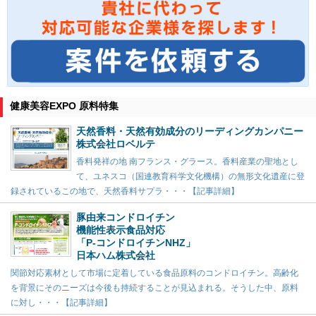
健康美容EXPO 原料特集
天然香料・天然有効成分のリーディングカンパニー
株式会社ロベルテ
香料発祥の地 南フランス・グラース。香料産業の聖地とし
て、ユネスコ（国連教育科学文化機構）の無形文化遺産に登
録されているこの地で、天然香料サプラ・・・【記事詳細】
豚由来コンドロイチン
機能性表示食品対応
「P-コンドロイチンNHZ」
日本ハム株式会社
関節対応素材として市場に定着している食品原料のコンドロイチン。高齢化
を背景にそのニーズは今後も持続することが見込まれる。そうした中、原料
に対し・・・【記事詳細】