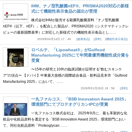
IHM、ナノ型乳酸菌nEF®、PRISMA2020対応の新様
式にて機能性表示食品の届出が受理
株式会社IHMが販売する殺菌乳酸菌原料「ナノ型乳酸菌
nEF®（以下、nEF）」を配合した製品が、PRISMA2020（システマティックレ
ビューの最新国際基準）に対応した新様式での機能性表示食品とし……
2026年04月14日 17：40
健康食品
原料
機能性表示食品
ロベルテ、「Lipowheat®」がGulfood
Manufacturing 2025にて年間最優秀機能性成分賞を
受賞
〜15年の研究と10件の臨床試験が証明する“飲むスキンケ
ア”の頂点〜 【ドバイ】中東最大規模の国際総合食品・飲料品見本市「Gulfood
Manufacturing 2025」において、……
2026年01月26日 19：58
原料
一丸ファルコス、「BSB Innovation Award 2025」
環境部門にてプロテオグリカンIPCが受賞
一丸ファルコス株式会社は、 2025年9月に、最も革新的な化
粧品や化粧品原料を選定する「BSB Innovation Award 2025」環境部門におい
て、同社化粧品原料「Proteoglycan ……