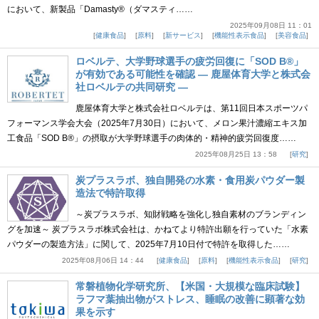
において、新製品「Damasty®（ダマスティ……
2025年09月08日 11：01
健康食品
原料
新サービス
機能性表示食品
美容食品
ロベルテ、大学野球選手の疲労回復に「SOD B®」
が有効である可能性を確認 ― 鹿屋体育大学と株式会
社ロベルテの共同研究 ―
鹿屋体育大学と株式会社ロベルテは、第11回日本スポーツパ
フォーマンス学会大会（2025年7月30日）において、メロン果汁濃縮エキス加
工食品「SOD B®」の摂取が大学野球選手の肉体的・精神的疲労回復度……
2025年08月25日 13：58
研究
炭プラスラボ、独自開発の水素・食用炭パウダー製
造法で特許取得
～炭プラスラボ、知財戦略を強化し独自素材のブランディン
グを加速～ 炭プラスラボ株式会社は、かねてより特許出願を行っていた「水素
パウダーの製造方法」に関して、2025年7月10日付で特許を取得した……
2025年08月06日 14：44
健康食品
原料
機能性表示食品
研究
常磐植物化学研究所、【米国・大規模な臨床試験】
ラフマ葉抽出物がストレス、睡眠の改善に顕著な効
果を示す