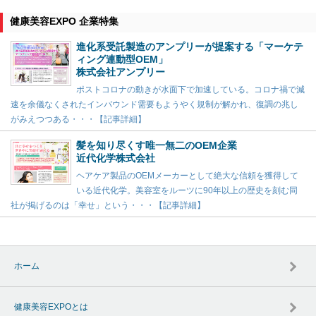
健康美容EXPO 企業特集
進化系受託製造のアンプリーが提案する「マーケテ
ィング連動型OEM」
株式会社アンプリー
ポストコロナの動きが水面下で加速している。コロナ禍で減
速を余儀なくされたインバウンド需要もようやく規制が解かれ、復調の兆し
がみえつつある・・・【記事詳細】
髪を知り尽くす唯一無二のOEM企業
近代化学株式会社
ヘアケア製品のOEMメーカーとして絶大な信頼を獲得して
いる近代化学。美容室をルーツに90年以上の歴史を刻む同
社が掲げるのは「幸せ」という・・・【記事詳細】
ホーム
健康美容EXPOとは