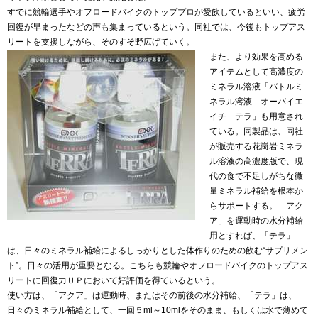
すでに競輪選手やオフロードバイクのトッププロが愛飲しているといい、疲労
回復が早まったなどの声も集まっているという。同社では、今後もトップアス
リートを支援しながら、そのすそ野広げていく。
また、より効果を高める
アイテムとして高濃度の
ミネラル溶液「バトルミ
ネラル溶液 オーバイエ
イチ テラ」も用意され
ている。同製品は、同社
が販売する花崗岩ミネラ
ル溶液の高濃度版で、現
代の食で不足しがちな微
量ミネラル補給を根本か
らサポートする。「アク
ア」を運動時の水分補給
用とすれば、「テラ」
は、日々のミネラル補給によるしっかりとした体作りのための飲む“サプリメン
ト”。日々の活用が重要となる。こちらも競輪やオフロードバイクのトップアス
リートに回復力ＵＰにおいて好評価を得ているという。
使い方は、「アクア」は運動時、またはその前後の水分補給、「テラ」は、
日々のミネラル補給として、一回５ml～10mlをそのまま、もしくは水で薄めて