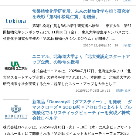
2026年01月22日 18：15
原料
常磐植物化学研究所、未来の植物化学を担う研究者
を表彰「第3回 松尾仁賞」を贈呈。
第3回 松尾仁賞を5名の若手研究者へ贈呈── 東京大学・第61
回植物化学シンポジウムにて 11月28日（金）、東京大学弥生キャンパスにて、
植物化学研究会主催の「第61回植物化学シンポジウム」が開催さ……
2025年12月08日 16：39
研究
ユニアル、北海道大学より「北大発認定スタートア
ップ企業」の称号を授与
株式会社ユニアルは、2025年7月17日、北海道大学より「北
大発スタートアップ企業」の称号を授与されました。本制度は、北海道大学の
研究成果を社会実装するために起業したスタートアップを大学として……
2025年10月08日 16：13
講座･資格
新製品「Damasty®（ダマスティー）」を発表 － ダ
マスクローズ × SOD BⓇ × アセロラによるトリプル
抗酸化でホリスティックビューティーを実現／株式
会社ロベルテ
株式会社ロベルテは、2025年9月16日（火）～18日（木）に東京ビッグサイト
（西ホール）にて開催される「第24回ダイエット＆ビューティーフェア2025」