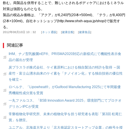
飲む。両製品を併用することで、難しいとされるボディケアにおけるミネラル
対策は強固なものとなる。
製品の税込み価格は、「アクア」が6,240円(20本×500ml)、「テラ」が8,400円
(2本×100ml)。自社ネットショップ(http://www.ohxh-aqua.jp/shop/)で販売す
る。
2012年08月10日 10：32
ネット通販
健康全般
健康食品
関連記事
IHM、ナノ型乳酸菌nEF®、PRISMA2020対応の新様式にて機能性表示食
品の届出が受理
炭プラスラボ株式会社、ケイ素原料における独自製法の特許を取得 ～国
産竹・富士山湧水由来のケイ素を「ナノイオン化」する独自技術の優位性
を確立～
ロベルテ、「Lipowheat®」がGulfood Manufacturing 2025にて年間最優
秀機能性成分賞を受賞
一丸ファルコス、「BSB Innovation Award 2025」環境部門にてプロテオ
グリカンIPCが受賞
常磐植物化学研究所、未来の植物化学を担う研究者を表彰「第3回 松尾仁
賞」を贈呈。
ユニアル、北海道大学より「北大発認定スタートアップ企業」の称号を授