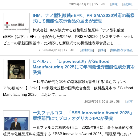
2026年04月15日 15：40
原料
新技術
IHM、ナノ型乳酸菌nEF®、PRISMA2020対応の新様
式にて機能性表示食品の届出が受理
株式会社IHMが販売する殺菌乳酸菌原料「ナノ型乳酸菌
nEF®（以下、nEF）」を配合した製品が、PRISMA2020（システマティックレ
ビューの最新国際基準）に対応した新様式での機能性表示食品とし……
2026年04月14日 17：40
健康食品
原料
機能性表示食品
ロベルテ、「Lipowheat®」がGulfood
Manufacturing 2025にて年間最優秀機能性成分賞を
受賞
〜15年の研究と10件の臨床試験が証明する“飲むスキンケ
ア”の頂点〜 【ドバイ】中東最大規模の国際総合食品・飲料品見本市「Gulfood
Manufacturing 2025」において、……
2026年01月26日 19：58
原料
一丸ファルコス、「BSB Innovation Award 2025」
環境部門にてプロテオグリカンIPCが受賞
一丸ファルコス株式会社は、 2025年9月に、最も革新的な化
粧品や化粧品原料を選定する「BSB Innovation Award 2025」環境部門におい