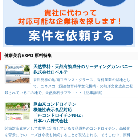
健康美容EXPO 原料特集
天然香料・天然有効成分のリーディングカンパニー
株式会社ロベルテ
香料発祥の地 南フランス・グラース。香料産業の聖地とし
て、ユネスコ（国連教育科学文化機構）の無形文化遺産に登
録されているこの地で、天然香料サプラ・・・【記事詳細】
豚由来コンドロイチン
機能性表示食品対応
「P-コンドロイチンNHZ」
日本ハム株式会社
関節対応素材として市場に定着している食品原料のコンドロイチン。高齢化
を背景にそのニーズは今後も持続することが見込まれる。そうした中、原料