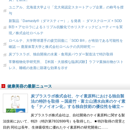
ユニアル、北海道大学より「北大発認定スタートアップ企業」の称号を授
与
新製品「Damasty®（ダマスティー）」を発表 － ダマスクローズ × SOD
BⓇ × アセロラによるトリプル抗酸化でホリスティックビューティーを実
現／株式会社ロベルテ
ロベルテ、大学野球選手の疲労回復に「SOD B®」が有効である可能性を
確認 ― 鹿屋体育大学と株式会社ロベルテの共同研究 ―
炭プラスラボ、独自開発の水素・食用炭パウダー製造法で特許取得
常磐植物化学研究所、【米国・大規模な臨床試験】ラフマ葉抽出物がスト
レス、睡眠の改善に顕著な効果を示す
健康美容の最新ニュース
炭プラスラボ株式会社、ケイ素原料における独自製
法の特許を取得 ～国産竹・富士山湧水由来のケイ素
を「ナノイオン化」する独自技術の優位性を確立～
炭プラスラボ株式会社は、自社開発のケイ素原料に関する製
法技術において、特許（特許第7832699号）を取得した。 ■ 特許取得の背景と
目的 同社は長年、生体吸収性に優れたケイ素原料の研究開発に……