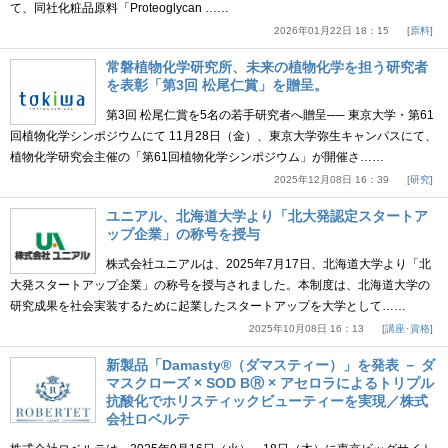
て、同社化粧品原料「Proteoglycan ……
2026年01月22日 18：15
原料
常磐植物化学研究所、未来の植物化学を担う研究者
を表彰「第3回 松尾仁賞」を贈呈。
第3回 松尾仁賞を5名の若手研究者へ贈呈── 東京大学・第61
回植物化学シンポジウムにて 11月28日（金）、東京大学弥生キャンパスにて、
植物化学研究会主催の「第61回植物化学シンポジウム」が開催さ……
2025年12月08日 16：39
研究
ユニアル、北海道大学より「北大発認定スタートア
ップ企業」の称号を授与
株式会社ユニアルは、2025年7月17日、北海道大学より「北
大発スタートアップ企業」の称号を授与されました。本制度は、北海道大学の
研究成果を社会実装するために起業したスタートアップを大学として……
2025年10月08日 16：13
講座･資格
新製品「Damasty®（ダマスティー）」を発表 － ダ
マスクローズ × SOD BⓇ × アセロラによるトリプル
抗酸化でホリスティックビューティーを実現／株式
会社ロベルテ