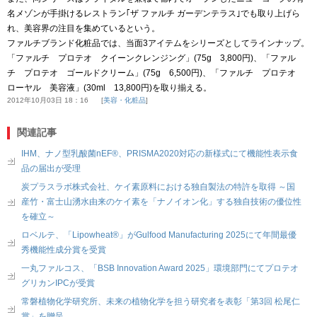
名メゾンが手掛けるレストラン｢ザ ファルチ ガーデンテラス｣でも取り上げら
れ、美容界の注目を集めているという。
ファルチブランド化粧品では、当面3アイテムをシリーズとしてラインナップ。
「ファルチ プロテオ クイーンクレンジング」(75g 3,800円)、「ファル
チ プロテオ ゴールドクリーム」(75g 6,500円)、「ファルチ プロテオ
ローヤル 美容液」(30ml 13,800円)を取り揃える。
2012年10月03日 18：16
美容・化粧品
関連記事
IHM、ナノ型乳酸菌nEF®、PRISMA2020対応の新様式にて機能性表示食
品の届出が受理
炭プラスラボ株式会社、ケイ素原料における独自製法の特許を取得 ～国
産竹・富士山湧水由来のケイ素を「ナノイオン化」する独自技術の優位性
を確立～
ロベルテ、「Lipowheat®」がGulfood Manufacturing 2025にて年間最優
秀機能性成分賞を受賞
一丸ファルコス、「BSB Innovation Award 2025」環境部門にてプロテオ
グリカンIPCが受賞
常磐植物化学研究所、未来の植物化学を担う研究者を表彰「第3回 松尾仁
賞」を贈呈。