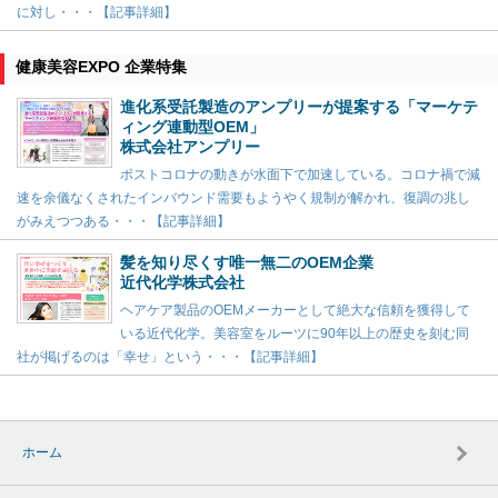
に対し・・・【記事詳細】
健康美容EXPO 企業特集
進化系受託製造のアンプリーが提案する「マーケテ
ィング連動型OEM」
株式会社アンプリー
ポストコロナの動きが水面下で加速している。コロナ禍で減
速を余儀なくされたインバウンド需要もようやく規制が解かれ、復調の兆し
がみえつつある・・・【記事詳細】
髪を知り尽くす唯一無二のOEM企業
近代化学株式会社
ヘアケア製品のOEMメーカーとして絶大な信頼を獲得して
いる近代化学。美容室をルーツに90年以上の歴史を刻む同
社が掲げるのは「幸せ」という・・・【記事詳細】
ホーム