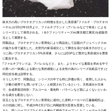
保水力の高いプロテオグリカンの特徴を生かした美容液｢ファルチ・プロテオロ
ーヤル｣が2012年10月より、ファルチブランド（アパレルなどで有名）による
シリーズとして発売される。Ｉ&Ｏファシリティーズ㈱(東京都江東区)を総販売
元として展開する。
同製品は、プロテオグリカン実用化により商品化して話題のアジュペックス㈱
の協力を得て誕生した。次世代の保湿成分として脚光を浴びる保水力がひじょ
うに高いプロテオグリカン5%水溶液、さらにはEGFなど贅沢な美容成分を豊富
に配合する。
｢ファルチブランドは、アパレルなどと、また、よりキレイな素肌を求める中で
の美への一体感による新たな美的感覚による女性の為のシリーズ化粧品です｣と
同社担当者は説明する。
そうした中で、同製品は、シリーズの中でも特に評価が高く、使用した人から
「少量の使用でも潤いがすごい」と絶賛されているという。天然成分が主体
で、合成界面活性剤・アルコール・着色料・パラベンなど肌によくないといわ
れる成分も配合しない。
目玉となるプロテオグリカン実用化に成功した原料メーカーの工藤義昭氏は、
その功績に対し、平成24年2月17日に内閣総理大臣賞を受賞している。
また、同シリーズはブライダルを兼ねて都内でオープンしたニューヨークの有