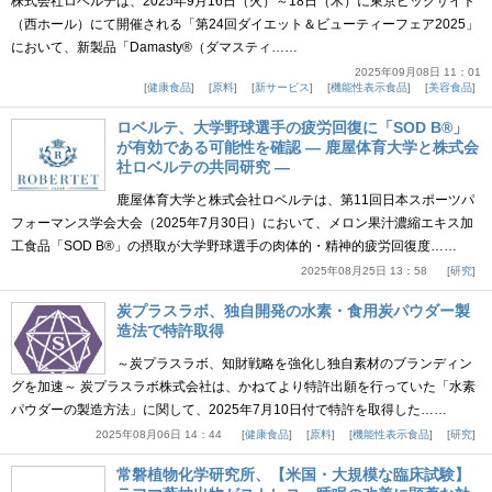
株式会社ロベルテは、2025年9月16日（火）～18日（木）に東京ビッグサイト
（西ホール）にて開催される「第24回ダイエット＆ビューティーフェア2025」
において、新製品「Damasty®（ダマスティ……
2025年09月08日 11：01
健康食品
原料
新サービス
機能性表示食品
美容食品
ロベルテ、大学野球選手の疲労回復に「SOD B®」
が有効である可能性を確認 ― 鹿屋体育大学と株式会
社ロベルテの共同研究 ―
鹿屋体育大学と株式会社ロベルテは、第11回日本スポーツパ
フォーマンス学会大会（2025年7月30日）において、メロン果汁濃縮エキス加
工食品「SOD B®」の摂取が大学野球選手の肉体的・精神的疲労回復度……
2025年08月25日 13：58
研究
炭プラスラボ、独自開発の水素・食用炭パウダー製
造法で特許取得
～炭プラスラボ、知財戦略を強化し独自素材のブランディン
グを加速～ 炭プラスラボ株式会社は、かねてより特許出願を行っていた「水素
パウダーの製造方法」に関して、2025年7月10日付で特許を取得した……
2025年08月06日 14：44
健康食品
原料
機能性表示食品
研究
常磐植物化学研究所、【米国・大規模な臨床試験】