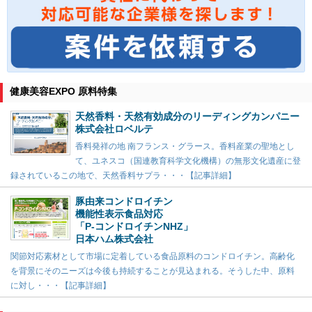
健康美容EXPO 原料特集
天然香料・天然有効成分のリーディングカンパニー
株式会社ロベルテ
香料発祥の地 南フランス・グラース。香料産業の聖地とし
て、ユネスコ（国連教育科学文化機構）の無形文化遺産に登
録されているこの地で、天然香料サプラ・・・【記事詳細】
豚由来コンドロイチン
機能性表示食品対応
「P-コンドロイチンNHZ」
日本ハム株式会社
関節対応素材として市場に定着している食品原料のコンドロイチン。高齢化
を背景にそのニーズは今後も持続することが見込まれる。そうした中、原料
に対し・・・【記事詳細】