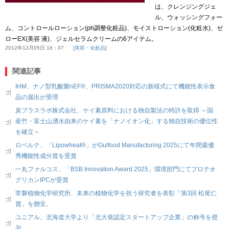
は、クレンジングジェ
ル、ウォッシングフォー
ム、コントロールローション(ph調整化粧品)、モイストローション(化粧水)、ゼ
ローEX(美容 液)、ジェルセラムクリームの6アイテム。
2012年12月05日 16：07
美容・化粧品
関連記事
IHM、ナノ型乳酸菌nEF®、PRISMA2020対応の新様式にて機能性表示食
品の届出が受理
炭プラスラボ株式会社、ケイ素原料における独自製法の特許を取得 ～国
産竹・富士山湧水由来のケイ素を「ナノイオン化」する独自技術の優位性
を確立～
ロベルテ、「Lipowheat®」がGulfood Manufacturing 2025にて年間最優
秀機能性成分賞を受賞
一丸ファルコス、「BSB Innovation Award 2025」環境部門にてプロテオ
グリカンIPCが受賞
常磐植物化学研究所、未来の植物化学を担う研究者を表彰「第3回 松尾仁
賞」を贈呈。
ユニアル、北海道大学より「北大発認定スタートアップ企業」の称号を授
与