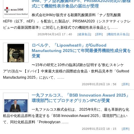
IHM、ナノ型乳酸菌nEF®、PRISMA2020対応の新様
式にて機能性表示食品の届出が受理
株式会社IHMが販売する殺菌乳酸菌原料「ナノ型乳酸菌
nEF®（以下、nEF）」を配合した製品が、PRISMA2020（システマティックレ
ビューの最新国際基準）に対応した新様式での機能性表示食品とし……
2026年04月14日 17：40
健康食品
原料
機能性表示食品
ロベルテ、「Lipowheat®」がGulfood
Manufacturing 2025にて年間最優秀機能性成分賞を
受賞
〜15年の研究と10件の臨床試験が証明する“飲むスキンケ
ア”の頂点〜 【ドバイ】中東最大規模の国際総合食品・飲料品見本市「Gulfood
Manufacturing 2025」において、……
2026年01月26日 19：58
原料
一丸ファルコス、「BSB Innovation Award 2025」
環境部門にてプロテオグリカンIPCが受賞
一丸ファルコス株式会社は、 2025年9月に、最も革新的な化
粧品や化粧品原料を選定する「BSB Innovation Award 2025」環境部門におい
て、同社化粧品原料「Proteoglycan ……
2026年01月22日 18：15
原料