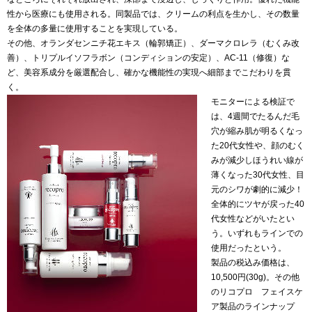
性から医療にも使用される。同製品では、クリームの利点を生かし、その数量
を全体の多量に使用することを実現している。
その他、オランダセンニチ花エキス（輪郭矯正）、ダーマクロレラ（むくみ改
善）、トリプルイソフラボン（コンディションの安定）、AC-11（修復）な
ど、美容系成分を厳選配合し、確かな機能性の実現へ細部までこだわりを貫
く。
モニターによる検証で
は、4週間でたるんだ毛
穴が縮み肌が明るくなっ
た20代女性や、顔のむく
みが減少しほうれい線が
薄くなった30代女性、目
元のシワが劇的に減少！
全体的にツヤが戻った40
代女性などがいたとい
う。いずれもラインでの
使用だったという。
製品の税込み価格は、
10,500円(30g)。その他
のリコプロ フェイスケ
ア製品のラインナップ