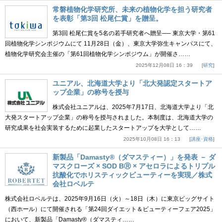
常磐植物化学研究所、未来の植物化学を担う研究者
を表彰「第3回 松尾仁賞」を贈呈。
第3回 松尾仁賞を5名の若手研究者へ贈呈── 東京大学・第61
回植物化学シンポジウムにて 11月28日（金）、東京大学弥生キャンパスにて、
植物化学研究会主催の「第61回植物化学シンポジウム」が開催さ……
2025年12月08日 16：39
研究
ユニアル、北海道大学より「北大発認定スタートア
ップ企業」の称号を授与
株式会社ユニアルは、2025年7月17日、北海道大学より「北
大発スタートアップ企業」の称号を授与されました。本制度は、北海道大学の
研究成果を社会実装するために起業したスタートアップを大学として……
2025年10月08日 16：13
講座･資格
新製品「Damasty®（ダマスティー）」を発表 － ダ
マスクローズ × SOD BⓇ × アセロラによるトリプル
抗酸化でホリスティックビューティーを実現／株式
会社ロベルテ
株式会社ロベルテは、2025年9月16日（火）～18日（木）に東京ビッグサイト
（西ホール）にて開催される「第24回ダイエット＆ビューティーフェア2025」
において、新製品「Damasty®（ダマスティ……