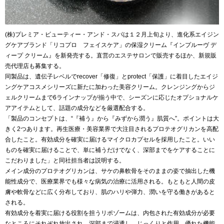
(株)プレミア・ビューティー・アンド・スパは１２月上旬より、進化系エイジン
グケアブランド「リコプロ フェイスケア」の保湿クリーム『インプルーヴ デ
ィープ クリーム』を新発売する。直営のエステサロンで販売するほか、新規販
売代理店も募集する。
同製品は、遺伝子レベルでrecover「修復」とprotect「保護」に着目したエイジ
ングケアコスメシリーズに新たに加わった美容クリーム。クレンジングからジ
ェルクリームまで6ラインナップが揃う中で、シーズンに応じたオプショナルケ
アアイテムとして、話題の成分などを厳選配合する。
「製品のコンセプトは、“『補う』から『みずから潤う』肌質へ”。ポイントは大
きく2つあります。再生医療・美容業界で大注目されるプロテオグリカンを高配
合したこと。有効成分を確実に届けるマイクロカプセルを採用したこと。いい
ものを確実に届けることで、単に補うだけでなく、深部までをケアすることに
こだわりました」と同社担当者は説明する。
メイン成分のプロテオグリカンは、サケの鼻軟骨をそのままの姿で抽出した機
能性成分で、医療業界でも様々な病気の治療に活用される。もともと人間の皮
膚や軟骨などに広く分布しており、肌のハリや弾力、潤いを守る働きがあると
される。
有効成分を着実に届ける役割を担うリポゾームは、内包された有効成分が必要
なところにそれぞれ放出され、深部まで浸透し、じっくりと作用。優れた機能