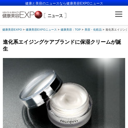
健康と美容のニュースなら健康美容EXPOニュース
健康美容EXPO
健康美容EXPOニュース
健康美容：TOP
美容・化粧品
進化系エイジン
進化系エイジングケアブランドに保湿クリームが誕
生