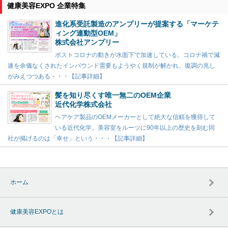
健康美容EXPO 企業特集
進化系受託製造のアンプリーが提案する「マーケテ
ィング連動型OEM」
株式会社アンプリー
ポストコロナの動きが水面下で加速している。コロナ禍で減
速を余儀なくされたインバウンド需要もようやく規制が解かれ、復調の兆し
がみえつつある・・・【記事詳細】
髪を知り尽くす唯一無二のOEM企業
近代化学株式会社
ヘアケア製品のOEMメーカーとして絶大な信頼を獲得して
いる近代化学。美容室をルーツに90年以上の歴史を刻む同
社が掲げるのは「幸せ」という・・・【記事詳細】
ホーム
健康美容EXPOとは