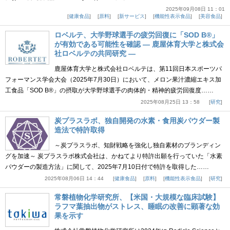
2025年09月08日 11：01
健康食品
原料
新サービス
機能性表示食品
美容食品
ロベルテ、大学野球選手の疲労回復に「SOD B®」
が有効である可能性を確認 ― 鹿屋体育大学と株式会
社ロベルテの共同研究 ―
鹿屋体育大学と株式会社ロベルテは、第11回日本スポーツパ
フォーマンス学会大会（2025年7月30日）において、メロン果汁濃縮エキス加
工食品「SOD B®」の摂取が大学野球選手の肉体的・精神的疲労回復度……
2025年08月25日 13：58
研究
炭プラスラボ、独自開発の水素・食用炭パウダー製
造法で特許取得
～炭プラスラボ、知財戦略を強化し独自素材のブランディン
グを加速～ 炭プラスラボ株式会社は、かねてより特許出願を行っていた「水素
パウダーの製造方法」に関して、2025年7月10日付で特許を取得した……
2025年08月06日 14：44
健康食品
原料
機能性表示食品
研究
常磐植物化学研究所、【米国・大規模な臨床試験】
ラフマ葉抽出物がストレス、睡眠の改善に顕著な効
果を示す