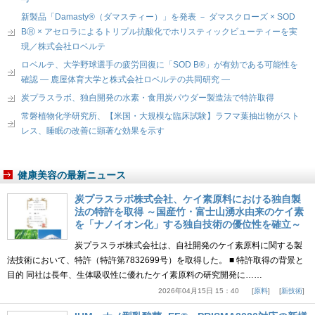
新製品「Damasty®（ダマスティー）」を発表 － ダマスクローズ × SOD
BⓇ × アセロラによるトリプル抗酸化でホリスティックビューティーを実
現／株式会社ロベルテ
ロベルテ、大学野球選手の疲労回復に「SOD B®」が有効である可能性を
確認 ― 鹿屋体育大学と株式会社ロベルテの共同研究 ―
炭プラスラボ、独自開発の水素・食用炭パウダー製造法で特許取得
常磐植物化学研究所、【米国・大規模な臨床試験】ラフマ葉抽出物がスト
レス、睡眠の改善に顕著な効果を示す
健康美容の最新ニュース
炭プラスラボ株式会社、ケイ素原料における独自製
法の特許を取得 ～国産竹・富士山湧水由来のケイ素
を「ナノイオン化」する独自技術の優位性を確立～
炭プラスラボ株式会社は、自社開発のケイ素原料に関する製
法技術において、特許（特許第7832699号）を取得した。 ■ 特許取得の背景と
目的 同社は長年、生体吸収性に優れたケイ素原料の研究開発に……
2026年04月15日 15：40
原料
新技術