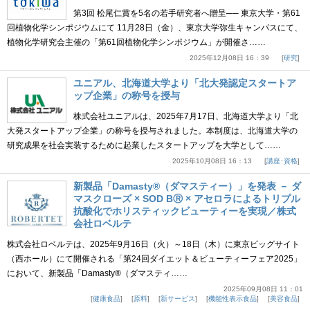
第3回 松尾仁賞を5名の若手研究者へ贈呈── 東京大学・第61
回植物化学シンポジウムにて 11月28日（金）、東京大学弥生キャンパスにて、
植物化学研究会主催の「第61回植物化学シンポジウム」が開催さ……
2025年12月08日 16：39
研究
ユニアル、北海道大学より「北大発認定スタートア
ップ企業」の称号を授与
株式会社ユニアルは、2025年7月17日、北海道大学より「北
大発スタートアップ企業」の称号を授与されました。本制度は、北海道大学の
研究成果を社会実装するために起業したスタートアップを大学として……
2025年10月08日 16：13
講座･資格
新製品「Damasty®（ダマスティー）」を発表 － ダ
マスクローズ × SOD BⓇ × アセロラによるトリプル
抗酸化でホリスティックビューティーを実現／株式
会社ロベルテ
株式会社ロベルテは、2025年9月16日（火）～18日（木）に東京ビッグサイト
（西ホール）にて開催される「第24回ダイエット＆ビューティーフェア2025」
において、新製品「Damasty®（ダマスティ……
2025年09月08日 11：01
健康食品
原料
新サービス
機能性表示食品
美容食品