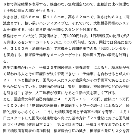
６秒で測定結果を表示する。採血のない無痛測定なので、血糖計に比べ無理な
く手軽に毎日の測定を行えるう。
大きさは、縦６８ｍｍ、横１１８ｍｍ、高さ２２ｍｍで、重さは約８０ｇ（電
池含まず）。扱い易いハンディタイプだ。それでいて、大型機器同様のシステ
ムを採用する。据え置き使用が可能なスタンドも付属する。
価格はオープンだが、実勢価格は、1万4,000円前後。1日3回程度の使用で約2
ヵ月使えるセンサーカートリッジは、6,500円前後。なお、同社では発売に合わ
せ、３１５０円（消費税込み）で本機を１週間使用できる「お試しレンタル」
も実施する。糖尿病予備軍をメーンターゲットに初年度１万台の販売を計画す
る。
厚生労働省が行った「平成２３年国民健康・栄養調査」によると、糖尿病が強
く疑われる人とその可能性が強く否定できない「予備軍」を合わせると成人の
２７．１％と推計され、国民の４人に１人が糖尿病かその予備軍であることが
明らかになっている。糖尿病の発症は、腎症、網膜症、神経障害などの合併症
を引き起こすほか、人工透析が必要になると生活の質を著しく下げる。
また、医療費の年間自己負担額は４．５万円～１３．２万円、総額は１５万円
～５００万円（「糖尿病の医療費」糖尿病ネットワーク調べ）に上るなど、経
済的損失も小さくない。 こうした糖尿病患者と予備軍の増加を背景に、４月１
日にスタートした国民の健康増進へ向けた基本方針「２１世紀における国民健
康づくり運動（健康日本２１）」第２次計画では、平成３４年度までの１０年
間で糖尿病有病者の増加抑制、糖尿病合併症の減少、糖尿病の発症リスクを高