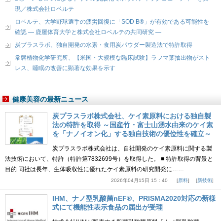
現／株式会社ロベルテ
ロベルテ、大学野球選手の疲労回復に「SOD B®」が有効である可能性を
確認 ― 鹿屋体育大学と株式会社ロベルテの共同研究 ―
炭プラスラボ、独自開発の水素・食用炭パウダー製造法で特許取得
常磐植物化学研究所、【米国・大規模な臨床試験】ラフマ葉抽出物がスト
レス、睡眠の改善に顕著な効果を示す
健康美容の最新ニュース
炭プラスラボ株式会社、ケイ素原料における独自製
法の特許を取得 ～国産竹・富士山湧水由来のケイ素
を「ナノイオン化」する独自技術の優位性を確立～
炭プラスラボ株式会社は、自社開発のケイ素原料に関する製
法技術において、特許（特許第7832699号）を取得した。 ■ 特許取得の背景と
目的 同社は長年、生体吸収性に優れたケイ素原料の研究開発に……
2026年04月15日 15：40
原料
新技術
IHM、ナノ型乳酸菌nEF®、PRISMA2020対応の新様
式にて機能性表示食品の届出が受理