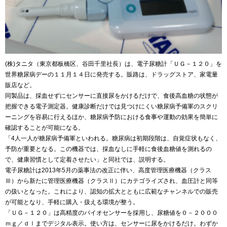
(株)タニタ（東京都板橋区、谷田千里社長）は、電子尿糖計「ＵＧ－１２０」を
世界糖尿病デーの１１月１４日に発売する。販路は、ドラッグストア、家電量
販店など。
同製品は、採血せずにセンサーに直接尿をかけるだけで、食後高血糖の状態が
把握できる電子測定器。健康診断だけでは見つけにくい糖尿病予備軍のスクリ
ーニングを容易に行えるほか、糖尿病予防における食事や運動の効果を簡単に
確認することが可能になる。
「4人一人が糖尿病予備軍といわれる。糖尿病は初期段階は、自覚症状もなく、
予防が重要となる。この機器では、採血なしに手軽に食後血糖値を測れるの
で、健康習慣として定着させたい」と同社では、説明する。
電子尿糖計は2013年5月の薬事法の改正に伴い、高度管理医療機器（クラス
Ⅲ）から新たに管理医療機器（クラスⅡ）にカテゴライズされ、血圧計と同等
の扱いとなった。これにより、認知の拡大とともに広範なチャンネルでの販売
が可能となり、手軽に購入・扱える環境が整う。
「ＵＧ－１２０」は高精度のバイオセンサーを採用し、尿糖値を０－２０００
ｍｇ／ｄｌまでデジタル表示。使い方は、センサーに尿をかけるだけ。わずか