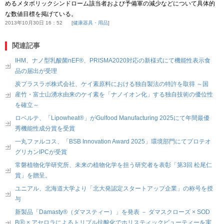
めるメタボリックシンドローム該当者および予備軍の減少などについて具体的
な数値目標を掲げている。
2013年10月30日 16：52
健康器具・用品
関連記事
IHM、ナノ型乳酸菌nEF®、PRISMA2020対応の新様式にて機能性表示食
品の届出が受理
炭プラスラボ株式会社、ケイ素原料における独自製法の特許を取得 ～国
産竹・富士山湧水由来のケイ素を「ナノイオン化」する独自技術の優位性
を確立～
ロベルテ、「Lipowheat®」がGulfood Manufacturing 2025にて年間最優
秀機能性成分賞を受賞
一丸ファルコス、「BSB Innovation Award 2025」環境部門にてプロテオ
グリカンIPCが受賞
常磐植物化学研究所、未来の植物化学を担う研究者を表彰「第3回 松尾仁
賞」を贈呈。
ユニアル、北海道大学より「北大発認定スタートアップ企業」の称号を授
与
新製品「Damasty®（ダマスティー）」を発表 － ダマスクローズ × SOD
BⓇ × アセロラによるトリプル抗酸化でホリスティックビューティーを実