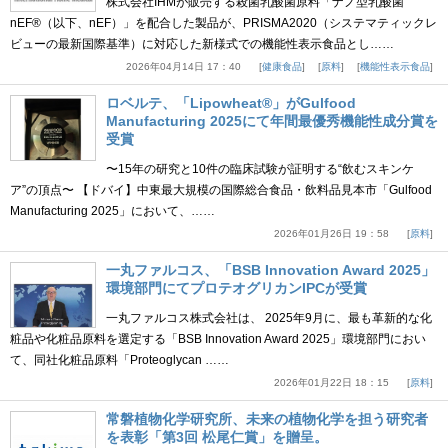
株式会社IHMが販売する殺菌乳酸菌原料「ナノ型乳酸菌
nEF®（以下、nEF）」を配合した製品が、PRISMA2020（システマティックレ
ビューの最新国際基準）に対応した新様式での機能性表示食品とし……
2026年04月14日 17：40
健康食品
原料
機能性表示食品
ロベルテ、「Lipowheat®」がGulfood
Manufacturing 2025にて年間最優秀機能性成分賞を
受賞
〜15年の研究と10件の臨床試験が証明する“飲むスキンケ
ア”の頂点〜 【ドバイ】中東最大規模の国際総合食品・飲料品見本市「Gulfood
Manufacturing 2025」において、……
2026年01月26日 19：58
原料
一丸ファルコス、「BSB Innovation Award 2025」
環境部門にてプロテオグリカンIPCが受賞
一丸ファルコス株式会社は、 2025年9月に、最も革新的な化
粧品や化粧品原料を選定する「BSB Innovation Award 2025」環境部門におい
て、同社化粧品原料「Proteoglycan ……
2026年01月22日 18：15
原料
常磐植物化学研究所、未来の植物化学を担う研究者
を表彰「第3回 松尾仁賞」を贈呈。