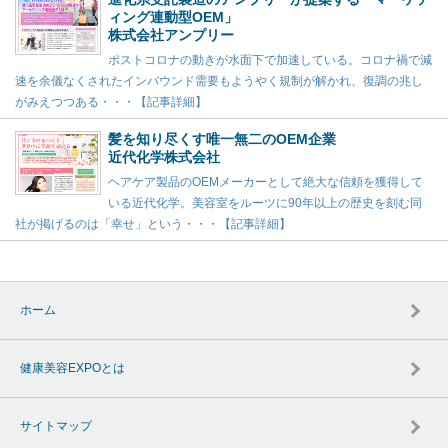
ィング連動型OEM」
株式会社アンプリー
ポストコロナの動きが水面下で加速している。コロナ禍で減
速を余儀なくされたインバウンド需要もようやく規制が解かれ、復調の兆し
がみえつつある・・・【記事詳細】
髪を知り尽くす唯一無二のOEM企業
近代化学株式会社
ヘアケア製品のOEMメーカーとして絶大な信頼を獲得して
いる近代化学。美容室をルーツに90年以上の歴史を刻む同
社が掲げるのは「幸せ」という・・・【記事詳細】
ホーム
健康美容EXPOとは
サイトマップ