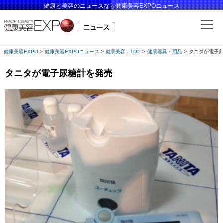
健康と美容のニュースなら健康美容EXPOニュース
健康美容EXPO
健康美容EXPOニュース
健康美容：TOP
健康器具・用品
タニタが電子
タニタが電子尿糖計を発売