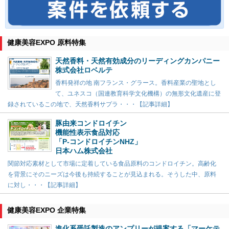
健康美容EXPO 原料特集
天然香料・天然有効成分のリーディングカンパニー
株式会社ロベルテ
香料発祥の地 南フランス・グラース。香料産業の聖地とし
て、ユネスコ（国連教育科学文化機構）の無形文化遺産に登
録されているこの地で、天然香料サプラ・・・【記事詳細】
豚由来コンドロイチン
機能性表示食品対応
「P-コンドロイチンNHZ」
日本ハム株式会社
関節対応素材として市場に定着している食品原料のコンドロイチン。高齢化
を背景にそのニーズは今後も持続することが見込まれる。そうした中、原料
に対し・・・【記事詳細】
健康美容EXPO 企業特集
進化系受託製造のアンプリーが提案する「マーケテ