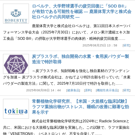
ロベルテ、大学野球選手の疲労回復に「SOD B®」
が有効である可能性を確認 ― 鹿屋体育大学と株式会
社ロベルテの共同研究 ―
鹿屋体育大学と株式会社ロベルテは、第11回日本スポーツパ
フォーマンス学会大会（2025年7月30日）において、メロン果汁濃縮エキス加
工食品「SOD B®」の摂取が大学野球選手の肉体的・精神的疲労回復度……
2025年08月25日 13：58
研究
炭プラスラボ、独自開発の水素・食用炭パウダー製
造法で特許取得
～炭プラスラボ、知財戦略を強化し独自素材のブランディン
グを加速～ 炭プラスラボ株式会社は、かねてより特許出願を行っていた「水素
パウダーの製造方法」に関して、2025年7月10日付で特許を取得した……
2025年08月06日 14：44
健康食品
原料
機能性表示食品
研究
常磐植物化学研究所、【米国・大規模な臨床試験】
ラフマ葉抽出物がストレス、睡眠の改善に顕著な効
果を示す
株式会社常磐植物化学研究所は2024年に Radicle Scienceと
共に、米国における大規模な臨床試験を実施した。この試験で、ラフマ葉抽出
物「VENETRON®」（ベネトロン）が、不安を自覚して……