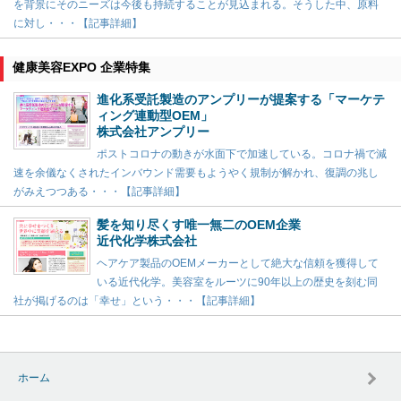
を背景にそのニーズは今後も持続することが見込まれる。そうした中、原料
に対し・・・【記事詳細】
健康美容EXPO 企業特集
進化系受託製造のアンプリーが提案する「マーケテ
ィング連動型OEM」
株式会社アンプリー
ポストコロナの動きが水面下で加速している。コロナ禍で減
速を余儀なくされたインバウンド需要もようやく規制が解かれ、復調の兆し
がみえつつある・・・【記事詳細】
髪を知り尽くす唯一無二のOEM企業
近代化学株式会社
ヘアケア製品のOEMメーカーとして絶大な信頼を獲得して
いる近代化学。美容室をルーツに90年以上の歴史を刻む同
社が掲げるのは「幸せ」という・・・【記事詳細】
ホーム