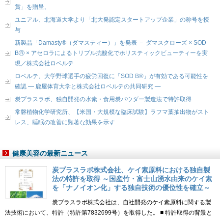
賞」を贈呈。
ユニアル、北海道大学より「北大発認定スタートアップ企業」の称号を授
与
新製品「Damasty®（ダマスティー）」を発表 － ダマスクローズ × SOD
BⓇ × アセロラによるトリプル抗酸化でホリスティックビューティーを実
現／株式会社ロベルテ
ロベルテ、大学野球選手の疲労回復に「SOD B®」が有効である可能性を
確認 ― 鹿屋体育大学と株式会社ロベルテの共同研究 ―
炭プラスラボ、独自開発の水素・食用炭パウダー製造法で特許取得
常磐植物化学研究所、【米国・大規模な臨床試験】ラフマ葉抽出物がスト
レス、睡眠の改善に顕著な効果を示す
健康美容の最新ニュース
炭プラスラボ株式会社、ケイ素原料における独自製
法の特許を取得 ～国産竹・富士山湧水由来のケイ素
を「ナノイオン化」する独自技術の優位性を確立～
炭プラスラボ株式会社は、自社開発のケイ素原料に関する製
法技術において、特許（特許第7832699号）を取得した。 ■ 特許取得の背景と