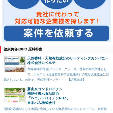
健康美容EXPO 原料特集
天然香料・天然有効成分のリーディングカンパニー
株式会社ロベルテ
香料発祥の地 南フランス・グラース。香料産業の聖地とし
て、ユネスコ（国連教育科学文化機構）の無形文化遺産に登
録されているこの地で、天然香料サプラ・・・【記事詳細】
豚由来コンドロイチン
機能性表示食品対応
「P-コンドロイチンNHZ」
日本ハム株式会社
関節対応素材として市場に定着している食品原料のコンドロイチン。高齢化