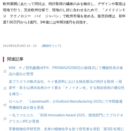
欧州展開にあたって同社は、特許取得の繊維のみを輸出し、デザインや製造は
現地で行う。完全欧州仕様で、現地のし好に合わせるためで、「メイドインＥ
Ｕ テクノロジー バイ ジャパン」で欧州市場を攻める。販売目標は、初年
度
7.00
万円から
1
億円。
3
年後には年間
3
億円を目指す。
2015年03月18日 15：23
機能性ウェア
関連記事
IHM、ナノ型乳酸菌nEF®、PRISMA2020対応の新様式にて機能性表示食
品の届出が受理
炭プラスラボ株式会社、ケイ素原料における独自製法の特許を取得 ～国
産竹・富士山湧水由来のケイ素を「ナノイオン化」する独自技術の優位性
を確立～
ロベルテ、「Lipowheat®」がGulfood Manufacturing 2025にて年間最優
秀機能性成分賞を受賞
一丸ファルコス、「BSB Innovation Award 2025」環境部門にてプロテオ
グリカンIPCが受賞
常磐植物化学研究所、未来の植物化学を担う研究者を表彰「第3回 松尾仁