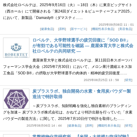
株式会社ロベルテは、2025年9月16日（火）～18日（木）に東京ビッグサイト
（西ホール）にて開催される「第24回ダイエット＆ビューティーフェア2025」
において、新製品「Damasty®（ダマスティ……
2025年09月08日 11：01
健康食品
原料
新サービス
機能性表示食品
美容食品
ロベルテ、大学野球選手の疲労回復に「SOD B®」
が有効である可能性を確認 ― 鹿屋体育大学と株式会
社ロベルテの共同研究 ―
鹿屋体育大学と株式会社ロベルテは、第11回日本スポーツパ
フォーマンス学会大会（2025年7月30日）において、メロン果汁濃縮エキス加
工食品「SOD B®」の摂取が大学野球選手の肉体的・精神的疲労回復度……
2025年08月25日 13：58
研究
炭プラスラボ、独自開発の水素・食用炭パウダー製
造法で特許取得
～炭プラスラボ、知財戦略を強化し独自素材のブランディン
グを加速～ 炭プラスラボ株式会社は、かねてより特許出願を行っていた「水素
パウダーの製造方法」に関して、2025年7月10日付で特許を取得した……
2025年08月06日 14：44
健康食品
原料
機能性表示食品
研究
常磐植物化学研究所、【米国・大規模な臨床試験】