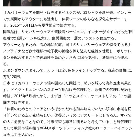
リカバリーウェアを開発・販売するベネクスがポロシャツを新発売。インナー
での展開からアウターにも進出し、休養シーンのさらなる深化をサポートす
る。
2015
年
5
月
1
日から夏季限定で販売する。
同製品は、リカバリーウェアの普段着バージョン。インナーがメインだった
“
回
復着
”
の活用シーンを拡大し、疲労回復の一層のアシストを促進する。
アウターとなるため、着心地に配慮。同社のリカバリーウェアの特長であるナ
ノプラチナなど数十種類の粒子状の鉱物を練り込んだ繊維を使用し、ポリウレ
タンを配合することで伸縮性を高めた。さらに綿も使用し、通気性にも優れ
る。
ボタンダウンスタイルで、カラーは全
6
色をラインナップする。税込の価格は
1
万
5,120
円。
日本にリカバリーウェア市場を開拓した同社は、勢いを駆って海外進出も果た
す。ドイツ・ミュンヘンのスポーツ用品販売代理店と、欧州での代理店契約を
締結。
2015
年
5
月初旬から、まずはドイツとスイス、オーストリアのドイツ語
圏内で販売する。
「休養のためとのウェアというほかのだれも踏み込んでいない領域に市場を切
り開いている点が素晴らしい。休養というのはアスリートはもちろん、すべて
の人に必要なことなので、将来展望も非常に明るいと考えている」と総代理店
として欧州市場を担う
AGM
スポーツトレーディング社のローター・ハイニッシ
ュ氏は力を込めた。