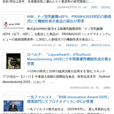
目的 同社は長年、生体吸収性に優れたケイ素原料の研究開発に……
2026年04月15日 15：40
原料
新技術
IHM、ナノ型乳酸菌nEF®、PRISMA2020対応の新様
式にて機能性表示食品の届出が受理
株式会社IHMが販売する殺菌乳酸菌原料「ナノ型乳酸菌
nEF®（以下、nEF）」を配合した製品が、PRISMA2020（システマティックレ
ビューの最新国際基準）に対応した新様式での機能性表示食品とし……
2026年04月14日 17：40
健康食品
原料
機能性表示食品
ロベルテ、「Lipowheat®」がGulfood
Manufacturing 2025にて年間最優秀機能性成分賞を
受賞
〜15年の研究と10件の臨床試験が証明する“飲むスキンケ
ア”の頂点〜 【ドバイ】中東最大規模の国際総合食品・飲料品見本市「Gulfood
Manufacturing 2025」において、……
2026年01月26日 19：58
原料
一丸ファルコス、「BSB Innovation Award 2025」
環境部門にてプロテオグリカンIPCが受賞
一丸ファルコス株式会社は、 2025年9月に、最も革新的な化