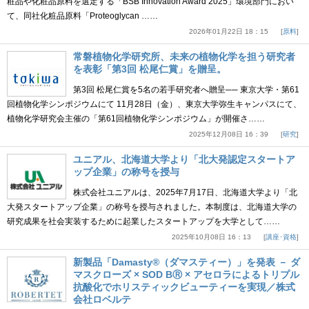
粧品や化粧品原料を選定する「BSB Innovation Award 2025」環境部門におい
て、同社化粧品原料「Proteoglycan ……
2026年01月22日 18：15
原料
常磐植物化学研究所、未来の植物化学を担う研究者
を表彰「第3回 松尾仁賞」を贈呈。
第3回 松尾仁賞を5名の若手研究者へ贈呈── 東京大学・第61
回植物化学シンポジウムにて 11月28日（金）、東京大学弥生キャンパスにて、
植物化学研究会主催の「第61回植物化学シンポジウム」が開催さ……
2025年12月08日 16：39
研究
ユニアル、北海道大学より「北大発認定スタートア
ップ企業」の称号を授与
株式会社ユニアルは、2025年7月17日、北海道大学より「北
大発スタートアップ企業」の称号を授与されました。本制度は、北海道大学の
研究成果を社会実装するために起業したスタートアップを大学として……
2025年10月08日 16：13
講座･資格
新製品「Damasty®（ダマスティー）」を発表 － ダ
マスクローズ × SOD BⓇ × アセロラによるトリプル
抗酸化でホリスティックビューティーを実現／株式
会社ロベルテ