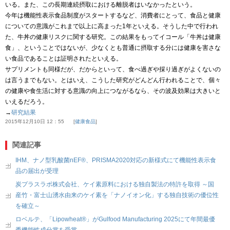
いる。また、この長期連続摂取における離脱者はいなかったという。
今年は機能性表示食品制度がスタートするなど、消費者にとって、食品と健康
についての意識がこれまで以上に高まった
1
年といえる。そうした中で行われ
た、牛丼の健康リスクに関する研究。この結果をもってイコール「牛丼は健康
食」、ということではないが、少なくとも普通に摂取する分には健康を害さな
い食品であることは証明されたといえる。
サプリメントも同様だが、だからといって、食べ過ぎや採り過ぎがよくないの
は言うまでもない。とはいえ、こうした研究がどんどん行われることで、個々
の健康や食生活に対する意識の向上につながるなら、その波及効果は大きいと
いえるだろう。
→
研究結果
2015年12月10日 12：55
健康食品
関連記事
IHM、ナノ型乳酸菌nEF®、PRISMA2020対応の新様式にて機能性表示食
品の届出が受理
炭プラスラボ株式会社、ケイ素原料における独自製法の特許を取得 ～国
産竹・富士山湧水由来のケイ素を「ナノイオン化」する独自技術の優位性
を確立～
ロベルテ、「Lipowheat®」がGulfood Manufacturing 2025にて年間最優
秀機能性成分賞を受賞