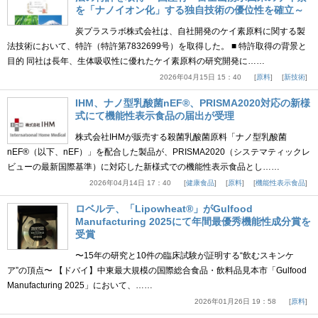
を「ナノイオン化」する独自技術の優位性を確立～
炭プラスラボ株式会社は、自社開発のケイ素原料に関する製
法技術において、特許（特許第7832699号）を取得した。 ■ 特許取得の背景と
目的 同社は長年、生体吸収性に優れたケイ素原料の研究開発に……
2026年04月15日 15：40
原料
新技術
IHM、ナノ型乳酸菌nEF®、PRISMA2020対応の新様
式にて機能性表示食品の届出が受理
株式会社IHMが販売する殺菌乳酸菌原料「ナノ型乳酸菌
nEF®（以下、nEF）」を配合した製品が、PRISMA2020（システマティックレ
ビューの最新国際基準）に対応した新様式での機能性表示食品とし……
2026年04月14日 17：40
健康食品
原料
機能性表示食品
ロベルテ、「Lipowheat®」がGulfood
Manufacturing 2025にて年間最優秀機能性成分賞を
受賞
〜15年の研究と10件の臨床試験が証明する“飲むスキンケ
ア”の頂点〜 【ドバイ】中東最大規模の国際総合食品・飲料品見本市「Gulfood
Manufacturing 2025」において、……
2026年01月26日 19：58
原料