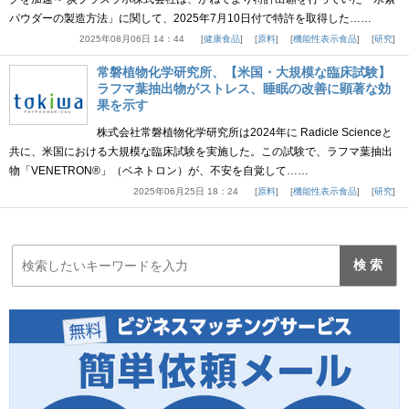
パウダーの製造方法」に関して、2025年7月10日付で特許を取得した……
2025年08月06日 14：44
健康食品
原料
機能性表示食品
研究
常磐植物化学研究所、【米国・大規模な臨床試験】
ラフマ葉抽出物がストレス、睡眠の改善に顕著な効
果を示す
株式会社常磐植物化学研究所は2024年に Radicle Scienceと
共に、米国における大規模な臨床試験を実施した。この試験で、ラフマ葉抽出
物「VENETRON®」（ベネトロン）が、不安を自覚して……
2025年06月25日 18：24
原料
機能性表示食品
研究