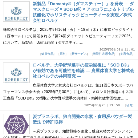
新製品「Damasty®（ダマスティー）」を発表 － ダ
マスクローズ × SOD BⓇ × アセロラによるトリプル
抗酸化でホリスティックビューティーを実現／株式
会社ロベルテ
株式会社ロベルテは、2025年9月16日（火）～18日（木）に東京ビッグサイト
（西ホール）にて開催される「第24回ダイエット＆ビューティーフェア2025」
において、新製品「Damasty®（ダマスティ……
2025年09月08日 11：01
健康食品
原料
新サービス
機能性表示食品
美容食品
ロベルテ、大学野球選手の疲労回復に「SOD B®」
が有効である可能性を確認 ― 鹿屋体育大学と株式会
社ロベルテの共同研究 ―
鹿屋体育大学と株式会社ロベルテは、第11回日本スポーツパ
フォーマンス学会大会（2025年7月30日）において、メロン果汁濃縮エキス加
工食品「SOD B®」の摂取が大学野球選手の肉体的・精神的疲労回復度……
2025年08月25日 13：58
研究
炭プラスラボ、独自開発の水素・食用炭パウダー製
造法で特許取得
～炭プラスラボ、知財戦略を強化し独自素材のブランディン
グを加速～ 炭プラスラボ株式会社は、かねてより特許出願を行っていた「水素