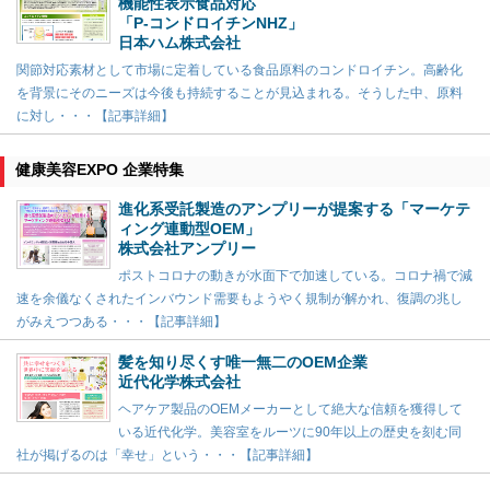
機能性表示食品対応
「P-コンドロイチンNHZ」
日本ハム株式会社
関節対応素材として市場に定着している食品原料のコンドロイチン。高齢化
を背景にそのニーズは今後も持続することが見込まれる。そうした中、原料
に対し・・・【記事詳細】
健康美容EXPO 企業特集
進化系受託製造のアンプリーが提案する「マーケテ
ィング連動型OEM」
株式会社アンプリー
ポストコロナの動きが水面下で加速している。コロナ禍で減
速を余儀なくされたインバウンド需要もようやく規制が解かれ、復調の兆し
がみえつつある・・・【記事詳細】
髪を知り尽くす唯一無二のOEM企業
近代化学株式会社
ヘアケア製品のOEMメーカーとして絶大な信頼を獲得して
いる近代化学。美容室をルーツに90年以上の歴史を刻む同
社が掲げるのは「幸せ」という・・・【記事詳細】