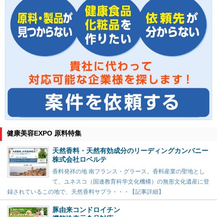
健康美容EXPO 原料特集
天然香料・天然有効成分のリーディングカンパニー
株式会社ロベルテ
香料発祥の地 南フランス・グラース。香料産業の聖地とし
て、ユネスコ（国連教育科学文化機構）の無形文化遺産に登
録されているこの地で、天然香料サプラ・・・【記事詳細】
豚由来コンドロイチン