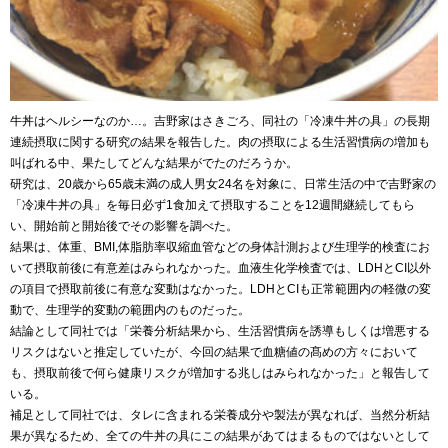
牛丼はヘルシーなのか…。吉野家はさきごろ、同社の「冷凍牛丼の具」の長期
連続摂取に関する研究の結果を報告した。肉の摂取による生活習慣病の増加も
叫ばれる中、果たしてどんな結果がでたのだろうか。
研究は、
20
歳から
65
歳未満の成人男女
24
名を対象に、日常生活の中で吉野家の
「冷凍牛丼の具」を毎日必ず
1
食加えて摂取することを
12
週間継続してもら
い、開始前と開始後でその影響を調べた。
結果は、体重、
BMI,
体脂肪率収縮血管などの身体計測および生理学的検査にお
いて摂取前後に有意差はみられなかった。血液生化学検査では、
LDH
と
CI
以外
の項目で摂取前後に有意な変動はなかった。
LDH
と
CI
も正常範囲内の軽微の変
動で、生理学的変動の範囲内のものだった。
結論として同社では「栄養分析結果から、生活習慣病を誘導もしくは増悪する
リスクはないと推定していたが、今回の結果で血糖値の髙めの方々において
も、摂取前後で何ら健康リスクが増加する兆しはみられなかった」と報告して
いる。
補足として同社では、タレに含まれる栄養成分や製法が異なれば、当然分析結
果が異なるため、全ての牛丼の具にこの結果があてはまるものではないとして