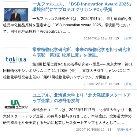
一丸ファルコス、「BSB Innovation Award 2025」
環境部門にてプロテオグリカンIPCが受賞
一丸ファルコス株式会社は、 2025年9月に、最も革新的な化
粧品や化粧品原料を選定する「BSB Innovation Award 2025」環境部門におい
て、同社化粧品原料「Proteoglycan ……
2026年01月22日 18：15
原料
常磐植物化学研究所、未来の植物化学を担う研究者
を表彰「第3回 松尾仁賞」を贈呈。
第3回 松尾仁賞を5名の若手研究者へ贈呈── 東京大学・第61
回植物化学シンポジウムにて 11月28日（金）、東京大学弥生キャンパスにて、
植物化学研究会主催の「第61回植物化学シンポジウム」が開催さ……
2025年12月08日 16：39
研究
ユニアル、北海道大学より「北大発認定スタートア
ップ企業」の称号を授与
株式会社ユニアルは、2025年7月17日、北海道大学より「北
大発スタートアップ企業」の称号を授与されました。本制度は、北海道大学の
研究成果を社会実装するために起業したスタートアップを大学として……
2025年10月08日 16：13
講座･資格