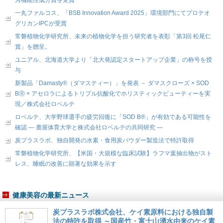
一丸ファルコス、「BSB Innovation Award 2025」環境部門にてプロテオ
グリカンIPCが受賞
常磐植物化学研究所、未来の植物化学を担う研究者を表彰「第3回 松尾仁
賞」を贈呈。
ユニアル、北海道大学より「北大発認定スタートアップ企業」の称号を授
与
新製品「Damasty®（ダマスティー）」を発表 － ダマスクローズ × SOD
BⓇ × アセロラによるトリプル抗酸化でホリスティックビューティーを実
現／株式会社ロベルテ
ロベルテ、大学野球選手の疲労回復に「SOD B®」が有効である可能性を
確認 ― 鹿屋体育大学と株式会社ロベルテの共同研究 ―
炭プラスラボ、独自開発の水素・食用炭パウダー製造法で特許取得
常磐植物化学研究所、【米国・大規模な臨床試験】ラフマ葉抽出物がスト
レス、睡眠の改善に顕著な効果を示す
健康美容の最新ニュース
炭プラスラボ株式会社、ケイ素原料における独自製
法の特許を取得 ～国産竹・富士山湧水由来のケイ素