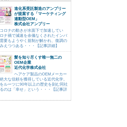
進化系受託製造のアンプリー
が提案する「マーケティング
連動型OEM」
株式会社アンプリー
コロナの動きが水面下で加速してい
ロナ禍で減速を余儀なくされたインバ
需要もようやく規制が解かれ、復調の
みえつつある・・・【記事詳細】
髪を知り尽くす唯一無二の
OEM企業
近代化学株式会社
ヘアケア製品のOEMメーカー
絶大な信頼を獲得している近代化学。
をルーツに90年以上の歴史を刻む同社
るのは「幸せ」という・・・【記事詳