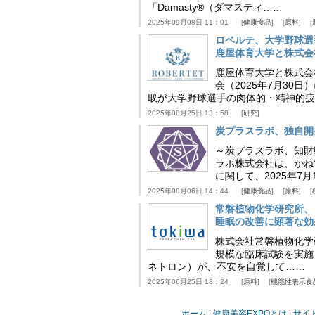
「Damasty®（ダマスティ……
2025年09月08日 11：01
健康食品
原料
ロベルテ、大学野球選
鹿屋体育大学と株式会
鹿屋体育大学と株式会
会（2025年7月30
取が大学野球選手の肉体的・精神的疲
2025年08月25日 13：58
研究
炭プラスラボ、独自開
～炭プラスラボ、知財
ラボ株式会社は、かね
に関して、2025年7
2025年08月06日 14：44
健康食品
原料
常磐植物化学研究所、
睡眠の改善に顕著な効
株式会社常磐植物化学研究
規模な臨床試験を実施
ネトロン）が、不安を自覚して……
2025年06月25日 18：24
原料
機能性表示食
ホーム
健康美容EXPOとは
サイ