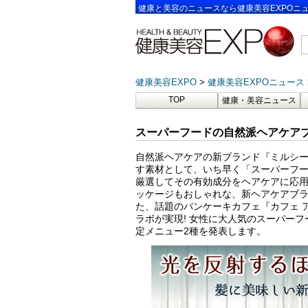
健康と美容のニュースなら健康美容EXPOニ
健康美容EXPO
健康美容EXPOニュース
TOP
健康・美容ニュース
スーパーフードの自然派ヘアケア
自然派ヘアケアの新ブランド『ミルシ
す素材として、いち早く「スーパーフ
厳選してその有効成分をヘアケアに応
ッケージもおしゃれな、新ヘアケアブ
た、話題のパンケーキカフェ『カフェ ア
ラボが実現! 女性に大人気のスーパー
定メニュー2種を発表します。