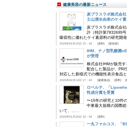
健康美容の最新ニュース
炭プラスラボ株式会社
士山湧水由来のケイ素
炭プラスラボ株式会社
許（特許第783269
吸収性に優れたケイ素原料の研究開発
2026年04月15日 15：40
原料
新技術
IHM、ナノ型乳酸菌n
が受理
株式会社IHMが販売す
配合した製品が、PRI
対応した新様式での機能性表示食品と
2026年04月14日 17：40
健康食品
原料
ロベルテ、「Lipowhea
性成分賞を受賞
〜15年の研究と10件
中東最大規模の国際総合食品
いて、……
2026年01月26日 19：58
原料
一丸ファルコス、「BSB 