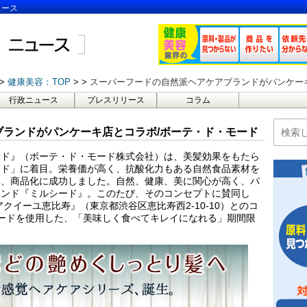
ュース
健康美容：TOP
スーパーフードの自然派ヘアケアブランドがパンケー
行政ニュース
プレスリリース
コラム
ブランドがパンケーキ店とコラボ/ボーテ・ド・モード
ード』（ボーテ・ド・モード株式会社）は、美髪効果をもたら
ード」に着目。栄養価が高く、抗酸化力もある自然食品素材を
用、商品化に成功しました。自然、健康、美に関心が高く、パ
ランド『ミルシード』。このたび、そのコンセプトに賛同し
クイーユ恵比寿』（東京都渋谷区恵比寿西2-10-10）とのコ
フードを使用した、「美味しく食べてキレイになれる」期間限