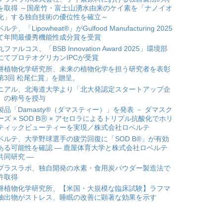
を取得 ～国産竹・富士山湧水由来のケイ素を「ナノイオ
化」する独自技術の優位性を確立～
ルテ、「Lipowheat®」がGulfood Manufacturing 2025
て年間最優秀機能性成分賞を受賞
ファルコス、「BSB Innovation Award 2025」環境部
にてプロテオグリカンIPCが受賞
磐植物化学研究所、未来の植物化学を担う研究者を表彰
第3回 松尾仁賞」を贈呈。
ニアル、北海道大学より「北大発認定スタートアップ企
」の称号を授与
製品「Damasty®（ダマスティー）」を発表 － ダマスク
ーズ × SOD BⓇ × アセロラによるトリプル抗酸化でホリ
ティックビューティーを実現／株式会社ロベルテ
ベルテ、大学野球選手の疲労回復に「SOD B®」が有効
ある可能性を確認 ― 鹿屋体育大学と株式会社ロベルテ
共同研究 ―
プラスラボ、独自開発の水素・食用炭パウダー製造法で
許取得
磐植物化学研究所、【米国・大規模な臨床試験】ラフマ
抽出物がストレス、睡眠の改善に顕著な効果を示す