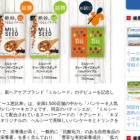
健
ラース
（国連
登録さ
ラ・・
ド。新ヘアケアブランド『ミルシード』のデビューを記念し
】
ーユ恵比寿』は、全国1,500店舗の中から「パンケーキ人気
関節対
のパンケーキカフェです。同店のパティシエが、『ミルシー
原料の
として配合されているスーパーフードの「チアシード」「キヌ
ニーズ
。オリジナルの、ヘルシーで美味しいパンケーキとドリンクを
そうし
りで、栄養価が高く、一般的に「抗酸化力」のある自然食品の
須栄養素」を多く含んでおり、「豊富な有効栄養成分」「低カ
健