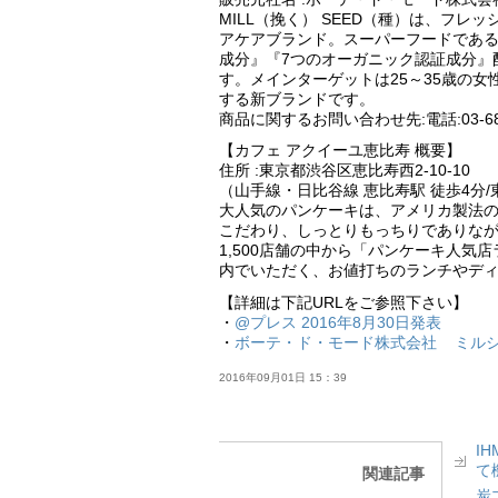
MILL（挽く） SEED（種）は、フ
アケアブランド。スーパーフードである
成分』『7つのオーガニック認証成分』
す。メインターゲットは25～35歳の女
する新ブランドです。
商品に関するお問い合わせ先:電話:03-68
【カフェ アクイーユ恵比寿 概要】
住所 :東京都渋谷区恵比寿西2-10-10
（山手線・日比谷線 恵比寿駅 徒歩4分/
大人気のパンケーキは、アメリカ製法の
こだわり、しっとりもっちりでありなが
1,500店舗の中から「パンケーキ人気
内でいただく、お値打ちのランチやデ
【詳細は下記URLをご参照下さい】
・
@プレス 2016年8月30日発表
・
ボーテ・ド・モード株式会社 ミル
2016年09月01日 15：39
I
て
関連記事
炭