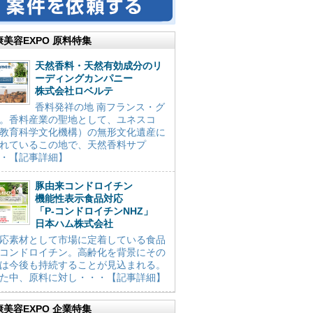
康美容EXPO 原料特集
天然香料・天然有効成分のリ
ーディングカンパニー
株式会社ロベルテ
香料発祥の地 南フランス・グ
。香料産業の聖地として、ユネスコ
教育科学文化機構）の無形文化遺産に
れているこの地で、天然香料サプ
・【記事詳細】
豚由来コンドロイチン
機能性表示食品対応
「P-コンドロイチンNHZ」
日本ハム株式会社
応素材として市場に定着している食品
コンドロイチン。高齢化を背景にその
は今後も持続することが見込まれる。
た中、原料に対し・・・【記事詳細】
康美容EXPO 企業特集