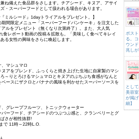
を兼ね備えた食品群をさします。チアシード、キヌア、アサイ
ーズ・スーパーフードとして扱われる場合があります。
『ミルシード』1dayトライアルをプレゼント。】
の期間限定メニュー「スーパーフードパンケーキ」を注文した
ライアルをプレゼント（無くなり次第終了）。また、大人気
ポスト
おしゃれ食レポート動画の投稿＆拡散も。「美味しく食べてキレイ
る。コ
のある女性の興味をさらに喚起します。
ウンド
兆しが
ナ、マシュマロ
キヌアをブレンド、ふっくらと焼き上げた生地に自家製のマシ
とろ～りとろけるマシュマロとキヌアのぷちぷち食感がなんと
をベースにザクロとバナナの風味を利かせたスーパーソースを
として
美容室
が掲げ
細】
ド、グレープフルーツ、トニックウォーター
ーパーフード、チアシードのつぶつぶ感と、クランベリーとグ
ぱさが相性抜群!
 11時～22時L.O.
社