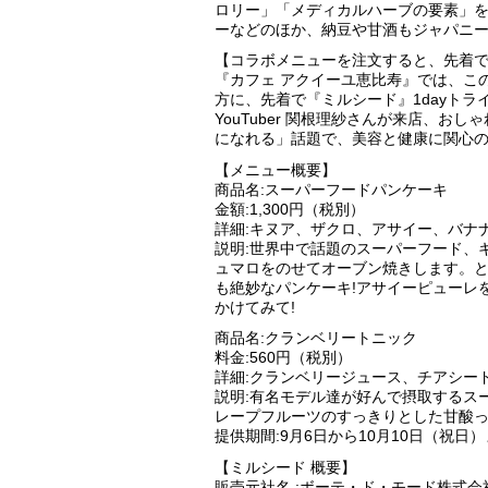
ロリー」「メディカルハーブの要素」
ーなどのほか、納豆や甘酒もジャパニ
【コラボメニューを注文すると、先着で
『カフェ アクイーユ恵比寿』では、こ
方に、先着で『ミルシード』1dayト
YouTuber 関根理紗さんが来店、
になれる」話題で、美容と健康に関心
【メニュー概要】
商品名:スーパーフードパンケーキ
金額:1,300円（税別）
詳細:キヌア、ザクロ、アサイー、バナ
説明:世界中で話題のスーパーフード、
ュマロをのせてオーブン焼きします。
も絶妙なパンケーキ!アサイーピューレ
かけてみて!
商品名:クランベリートニック
料金:560円（税別）
詳細:クランベリージュース、チアシー
説明:有名モデル達が好んで摂取するス
レープフルーツのすっきりとした甘酸っ
提供期間:9月6日から10月10日（祝日）まで
【ミルシード 概要】
販売元社名 :ボーテ・ド・モード株式会