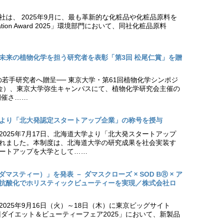
社は、 2025年9月に、最も革新的な化粧品や化粧品原料を
vation Award 2025」環境部門において、同社化粧品原料
未来の植物化学を担う研究者を表彰「第3回 松尾仁賞」を贈
の若手研究者へ贈呈── 東京大学・第61回植物化学シンポジ
日（金）、東京大学弥生キャンパスにて、植物化学研究会主催の
開催さ……
より「北大発認定スタートアップ企業」の称号を授与
2025年7月17日、北海道大学より「北大発スタートアップ
れました。本制度は、北海道大学の研究成果を社会実装す
ートアップを大学として……
（ダマスティー）」を発表 － ダマスクローズ × SOD BⓇ × ア
抗酸化でホリスティックビューティーを実現／株式会社ロ
025年9月16日（火）～18日（木）に東京ビッグサイト
ダイエット＆ビューティーフェア2025」において、新製品