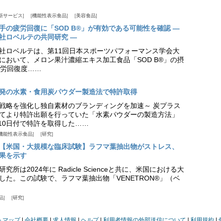
新サービス
機能性表示食品
美容食品
手の疲労回復に「SOD B®」が有効である可能性を確認 ―
社ロベルテの共同研究 ―
社ロベルテは、第11回日本スポーツパフォーマンス学会大
日）において、メロン果汁濃縮エキス加工食品「SOD B®」の摂
労回復度……
発の水素・食用炭パウダー製造法で特許取得
戦略を強化し独自素材のブランディングを加速～ 炭プラス
てより特許出願を行っていた「水素パウダーの製造方法」
月10日付で特許を取得した……
機能性表示食品
研究
【米国・大規模な臨床試験】ラフマ葉抽出物がストレス、
果を示す
所は2024年に Radicle Scienceと共に、米国における大
した。この試験で、ラフマ葉抽出物「VENETRON®」（ベ
品
研究
トマップ
会社概要
求人情報
ヘルプ
利用者情報の外部送信について
利用規約