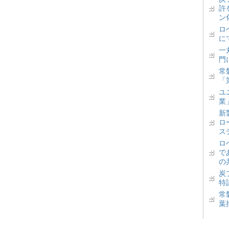
許
ン
ロベ
に
一丸
門
常
「
ユ
業
新
ロ
ス
ロ
で
の
炭
特
常
葉