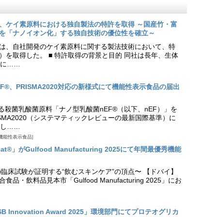
、ケイ素原料における独自製法の特許を取得 ～国産竹・富
を「ナノイオン化」する独自技術の優位性を確立～
は、自社開発のケイ素原料に関する製法技術において、特
9号）を取得した。 ■ 特許取得の背景と目的 同社は長年、生体
に……
EF®、PRISMA2020対応の新様式にて機能性表示食品の届出
る殺菌乳酸菌原料「ナノ型乳酸菌nEF®（以下、nEF）」を
SMA2020（システマティックレビューの最新国際基準）に
し……
機能性表示食品
t®」がGulfood Manufacturing 2025にて年間最優秀機能
の臨床試験が証明する“飲むスキンケア”の頂点〜 【ドバイ】
・飲料品見本市「Gulfood Manufacturing 2025」にお
Innovation Award 2025」環境部門にてプロテオグリカ