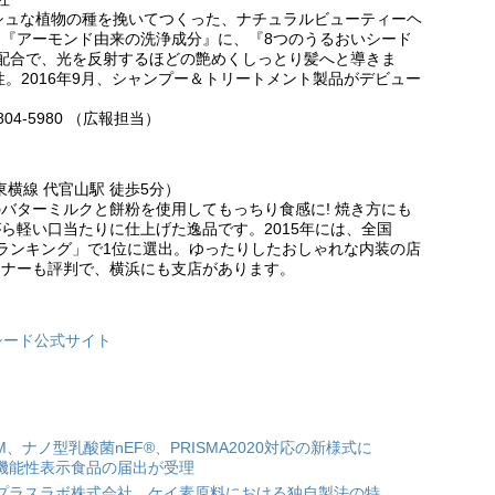
レッシュな植物の種を挽いてつくった、ナチュラルビューティーヘ
『アーモンド由来の洗浄成分』に、『8つのうるおいシード
配合で、光を反射するほどの艶めくしっとり髪へと導きま
性。2016年9月、シャンプー＆トリートメント製品がデビュー
04-5980 （広報担当）
東横線 代官山駅 徒歩5分）
バターミルクと餅粉を使用してもっちり食感に! 焼き方にも
ら軽い口当たりに仕上げた逸品です。2015年には、全国
店ランキング」で1位に選出。ゆったりしたおしゃれな内装の店
ィナーも評判で、横浜にも支店があります。
シード公式サイト
HM、ナノ型乳酸菌nEF®、PRISMA2020対応の新様式に
機能性表示食品の届出が受理
プラスラボ株式会社、ケイ素原料における独自製法の特