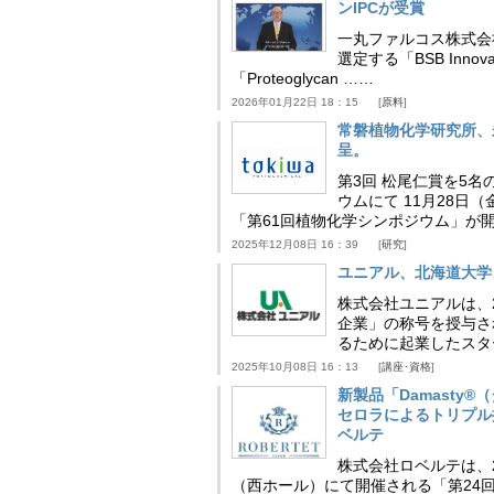
ンIPCが受賞
一丸ファルコス株式会
選定する「BSB Inno
「Proteoglycan ……
2026年01月22日 18：15
原料
常磐植物化学研究所、
呈。
第3回 松尾仁賞を5名
ウムにて 11月28
「第61回植物化学シンポジウム」が
2025年12月08日 16：39
研究
ユニアル、北海道大学
株式会社ユニアルは、
企業」の称号を授与さ
るために起業したスタ
2025年10月08日 16：13
講座･資格
新製品「Damasty®
セロラによるトリプル
ベルテ
株式会社ロベルテは、2
（西ホール）にて開催される「第24回