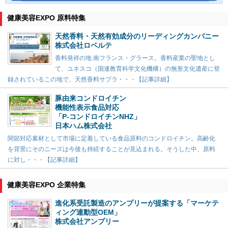
健康美容EXPO 原料特集
天然香料・天然有効成分のリーディングカンパニー
株式会社ロベルテ
香料発祥の地 南フランス・グラース。香料産業の聖地とし
て、ユネスコ（国連教育科学文化機構）の無形文化遺産に登
録されているこの地で、天然香料サプラ・・・【記事詳細】
豚由来コンドロイチン
機能性表示食品対応
「P-コンドロイチンNHZ」
日本ハム株式会社
関節対応素材として市場に定着している食品原料のコンドロイチン。高齢化
を背景にそのニーズは今後も持続することが見込まれる。そうした中、原料
に対し・・・【記事詳細】
健康美容EXPO 企業特集
進化系受託製造のアンプリーが提案する「マーケテ
ィング連動型OEM」
株式会社アンプリー