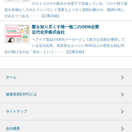
ポストコロナの動きが水面下で加速している。コロナ禍で減
速を余儀なくされたインバウンド需要もようやく規制が解かれ、復調の兆し
がみえつつある・・・【記事詳細】
髪を知り尽くす唯一無二のOEM企業
近代化学株式会社
ヘアケア製品のOEMメーカーとして絶大な信頼を獲得して
いる近代化学。美容室をルーツに90年以上の歴史を刻む同
社が掲げるのは「幸せ」という・・・【記事詳細】
ホーム
健康美容EXPOとは
サイトマップ
会社概要