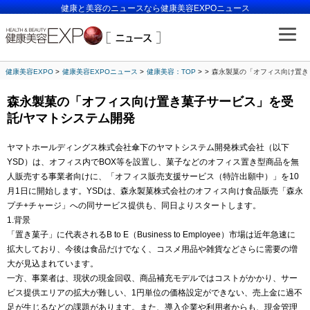
健康と美容のニュースなら健康美容EXPOニュース
健康美容EXPO
健康美容EXPOニュース
健康美容：TOP
森永製菓の「オフィス向け置き
森永製菓の「オフィス向け置き菓子サービス」を受
託/ヤマトシステム開発
ヤマトホールディングス株式会社傘下のヤマトシステム開発株式会社（以下
YSD）は、オフィス内でBOX等を設置し、菓子などのオフィス置き型商品を無
人販売する事業者向けに、「オフィス販売支援サービス（特許出願中）」を10
月1日に開始します。YSDは、森永製菓株式会社のオフィス向け食品販売「森永
プチ+チャージ」への同サービス提供も、同日よりスタートします。
1.背景
「置き菓子」に代表されるB to E（Business to Employee）市場は近年急速に
拡大しており、今後は食品だけでなく、コスメ用品や雑貨などさらに需要の増
大が見込まれています。
一方、事業者は、現状の現金回収、商品補充モデルではコストがかかり、サー
ビス提供エリアの拡大が難しい、1円単位の価格設定ができない、売上金に過不
足が生じるなどの課題があります。また、導入企業や利用者からも、現金管理