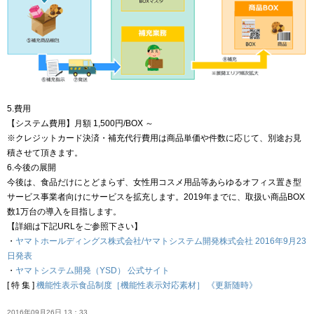
5.費用
【システム費用】月額 1,500円/BOX ～
※クレジットカード決済・補充代行費用は商品単価や件数に応じて、別途お見
積させて頂きます。
6.今後の展開
今後は、食品だけにとどまらず、女性用コスメ用品等あらゆるオフィス置き型
サービス事業者向けにサービスを拡充します。2019年までに、取扱い商品BOX
数1万台の導入を目指します。
【詳細は下記URLをご参照下さい】
・
ヤマトホールディングス株式会社/ヤマトシステム開発株式会社 2016年9月23
日発表
・
ヤマトシステム開発（YSD） 公式サイト
[ 特 集 ]
機能性表示食品制度［機能性表示対応素材］ 《更新随時》
2016年09月26日 13：33