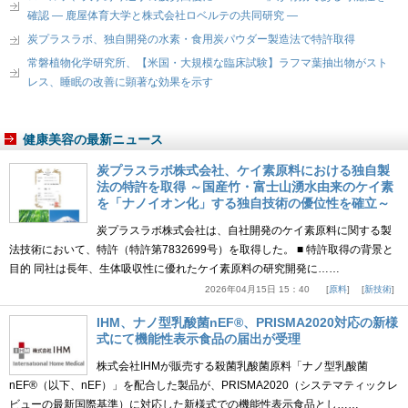
確認 ― 鹿屋体育大学と株式会社ロベルテの共同研究 ―
炭プラスラボ、独自開発の水素・食用炭パウダー製造法で特許取得
常磐植物化学研究所、【米国・大規模な臨床試験】ラフマ葉抽出物がスト
レス、睡眠の改善に顕著な効果を示す
健康美容の最新ニュース
炭プラスラボ株式会社、ケイ素原料における独自製
法の特許を取得 ～国産竹・富士山湧水由来のケイ素
を「ナノイオン化」する独自技術の優位性を確立～
炭プラスラボ株式会社は、自社開発のケイ素原料に関する製
法技術において、特許（特許第7832699号）を取得した。 ■ 特許取得の背景と
目的 同社は長年、生体吸収性に優れたケイ素原料の研究開発に……
2026年04月15日 15：40
原料
新技術
IHM、ナノ型乳酸菌nEF®、PRISMA2020対応の新様
式にて機能性表示食品の届出が受理
株式会社IHMが販売する殺菌乳酸菌原料「ナノ型乳酸菌
nEF®（以下、nEF）」を配合した製品が、PRISMA2020（システマティックレ
ビューの最新国際基準）に対応した新様式での機能性表示食品とし……