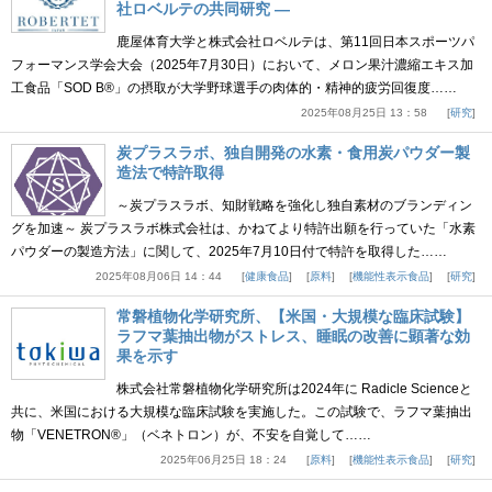
社ロベルテの共同研究 ―
鹿屋体育大学と株式会社ロベルテは、第11回日本スポーツパ
フォーマンス学会大会（2025年7月30日）において、メロン果汁濃縮エキス加
工食品「SOD B®」の摂取が大学野球選手の肉体的・精神的疲労回復度……
2025年08月25日 13：58
研究
炭プラスラボ、独自開発の水素・食用炭パウダー製
造法で特許取得
～炭プラスラボ、知財戦略を強化し独自素材のブランディン
グを加速～ 炭プラスラボ株式会社は、かねてより特許出願を行っていた「水素
パウダーの製造方法」に関して、2025年7月10日付で特許を取得した……
2025年08月06日 14：44
健康食品
原料
機能性表示食品
研究
常磐植物化学研究所、【米国・大規模な臨床試験】
ラフマ葉抽出物がストレス、睡眠の改善に顕著な効
果を示す
株式会社常磐植物化学研究所は2024年に Radicle Scienceと
共に、米国における大規模な臨床試験を実施した。この試験で、ラフマ葉抽出
物「VENETRON®」（ベネトロン）が、不安を自覚して……
2025年06月25日 18：24
原料
機能性表示食品
研究