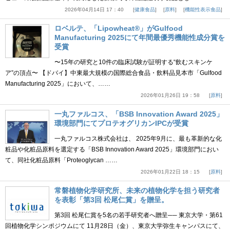
2026年04月14日 17：40
健康食品
原料
機能性表示食品
ロベルテ、「Lipowheat®」がGulfood
Manufacturing 2025にて年間最優秀機能性成分賞を
受賞
〜15年の研究と10件の臨床試験が証明する“飲むスキンケ
ア”の頂点〜 【ドバイ】中東最大規模の国際総合食品・飲料品見本市「Gulfood
Manufacturing 2025」において、……
2026年01月26日 19：58
原料
一丸ファルコス、「BSB Innovation Award 2025」
環境部門にてプロテオグリカンIPCが受賞
一丸ファルコス株式会社は、 2025年9月に、最も革新的な化
粧品や化粧品原料を選定する「BSB Innovation Award 2025」環境部門におい
て、同社化粧品原料「Proteoglycan ……
2026年01月22日 18：15
原料
常磐植物化学研究所、未来の植物化学を担う研究者
を表彰「第3回 松尾仁賞」を贈呈。
第3回 松尾仁賞を5名の若手研究者へ贈呈── 東京大学・第61
回植物化学シンポジウムにて 11月28日（金）、東京大学弥生キャンパスにて、