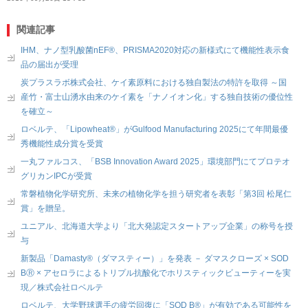
関連記事
IHM、ナノ型乳酸菌nEF®、PRISMA2020対応の新様式にて機能性表示食
品の届出が受理
炭プラスラボ株式会社、ケイ素原料における独自製法の特許を取得 ～国
産竹・富士山湧水由来のケイ素を「ナノイオン化」する独自技術の優位性
を確立～
ロベルテ、「Lipowheat®」がGulfood Manufacturing 2025にて年間最優
秀機能性成分賞を受賞
一丸ファルコス、「BSB Innovation Award 2025」環境部門にてプロテオ
グリカンIPCが受賞
常磐植物化学研究所、未来の植物化学を担う研究者を表彰「第3回 松尾仁
賞」を贈呈。
ユニアル、北海道大学より「北大発認定スタートアップ企業」の称号を授
与
新製品「Damasty®（ダマスティー）」を発表 － ダマスクローズ × SOD
BⓇ × アセロラによるトリプル抗酸化でホリスティックビューティーを実
現／株式会社ロベルテ
ロベルテ、大学野球選手の疲労回復に「SOD B®」が有効である可能性を