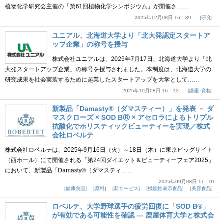
植物化学研究会主催の「第61回植物化学シンポジウム」が開催さ……
2025年12月08日 16：39
研究
ユニアル、北海道大学より「北大発認定スタートア
ップ企業」の称号を授与
株式会社ユニアルは、2025年7月17日、北海道大学より「北
大発スタートアップ企業」の称号を授与されました。本制度は、北海道大学の
研究成果を社会実装するために起業したスタートアップを大学として……
2025年10月08日 16：13
講座･資格
新製品「Damasty®（ダマスティー）」を発表 － ダ
マスクローズ × SOD BⓇ × アセロラによるトリプル
抗酸化でホリスティックビューティーを実現／株式
会社ロベルテ
株式会社ロベルテは、2025年9月16日（火）～18日（木）に東京ビッグサイト
（西ホール）にて開催される「第24回ダイエット＆ビューティーフェア2025」
において、新製品「Damasty®（ダマスティ……
2025年09月08日 11：01
健康食品
原料
新サービス
機能性表示食品
美容食品
ロベルテ、大学野球選手の疲労回復に「SOD B®」
が有効である可能性を確認 ― 鹿屋体育大学と株式会