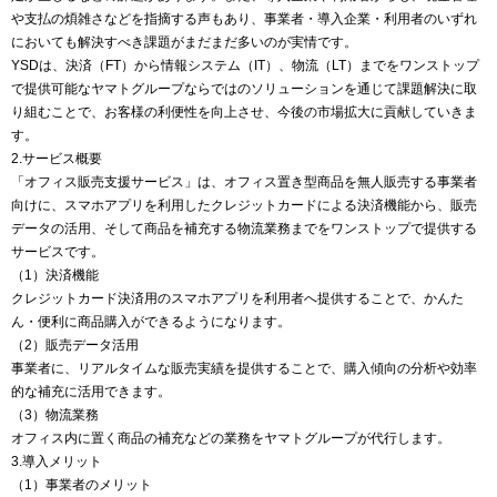
や支払の煩雑さなどを指摘する声もあり、事業者・導入企業・利用者のいずれ
においても解決すべき課題がまだまだ多いのが実情です。
YSDは、決済（FT）から情報システム（IT）、物流（LT）までをワンストップ
で提供可能なヤマトグループならではのソリューションを通じて課題解決に取
り組むことで、お客様の利便性を向上させ、今後の市場拡大に貢献していきま
す。
2.サービス概要
「オフィス販売支援サービス」は、オフィス置き型商品を無人販売する事業者
向けに、スマホアプリを利用したクレジットカードによる決済機能から、販売
データの活用、そして商品を補充する物流業務までをワンストップで提供する
サービスです。
（1）決済機能
クレジットカード決済用のスマホアプリを利用者へ提供することで、かんた
ん・便利に商品購入ができるようになります。
（2）販売データ活用
事業者に、リアルタイムな販売実績を提供することで、購入傾向の分析や効率
的な補充に活用できます。
（3）物流業務
オフィス内に置く商品の補充などの業務をヤマトグループが代行します。
3.導入メリット
（1）事業者のメリット