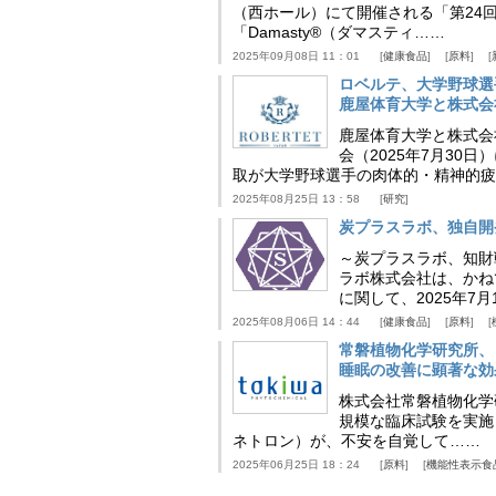
（西ホール）にて開催される「第24回
「Damasty®（ダマスティ……
2025年09月08日 11：01
健康食品
原料
ロベルテ、大学野球選
鹿屋体育大学と株式会
鹿屋体育大学と株式会
会（2025年7月30
取が大学野球選手の肉体的・精神的疲
2025年08月25日 13：58
研究
炭プラスラボ、独自開
～炭プラスラボ、知財
ラボ株式会社は、かね
に関して、2025年7
2025年08月06日 14：44
健康食品
原料
常磐植物化学研究所、
睡眠の改善に顕著な効
株式会社常磐植物化学研究
規模な臨床試験を実施
ネトロン）が、不安を自覚して……
2025年06月25日 18：24
原料
機能性表示食