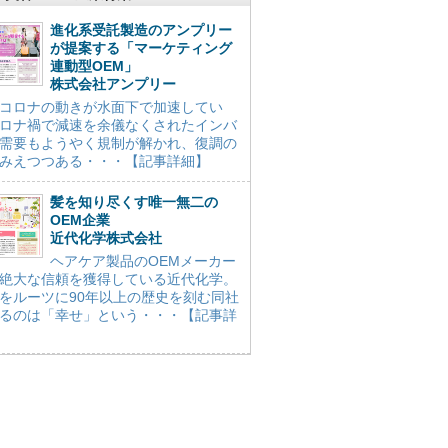
進化系受託製造のアンプリー
が提案する「マーケティング
連動型OEM」
株式会社アンプリー
コロナの動きが水面下で加速してい
ロナ禍で減速を余儀なくされたインバ
需要もようやく規制が解かれ、復調の
みえつつある・・・【記事詳細】
髪を知り尽くす唯一無二の
OEM企業
近代化学株式会社
ヘアケア製品のOEMメーカー
絶大な信頼を獲得している近代化学。
をルーツに90年以上の歴史を刻む同社
るのは「幸せ」という・・・【記事詳