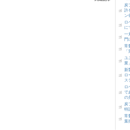
炭
許
ン
ロベ
に
一丸
門
常
「
ユ
業
新
ロ
ス
ロ
で
の
炭
特
常
葉