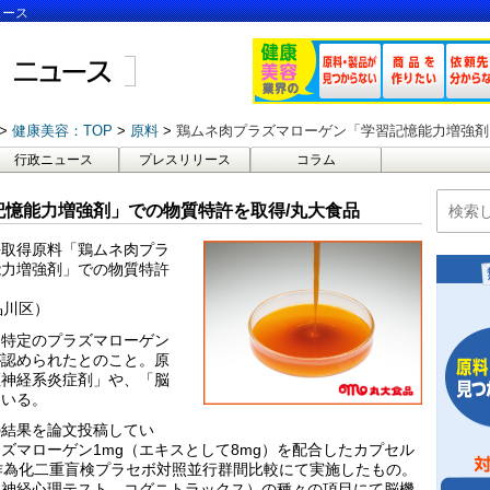
ュース
健康美容：TOP
原料
鶏ムネ肉プラズマローゲン「学習記憶能力増強剤
行政ニュース
プレスリリース
コラム
憶能力増強剤」での物質特許を取得/丸大食品
許取得原料「鶏ムネ肉プラ
能力増強剤」での物質特許
品川区）
、特定のプラズマローゲン
が認められたとのこと。原
枢神経系炎症剤」や、「脳
ている。
の結果を論文投稿してい
ズマローゲン1mg（エキスとして8mg）を配合したカプセル
作為化二重盲検プラセボ対照並行群間比較にて実施したもの。
ス神経心理テスト、コグニトラックス）の種々の項目にて脳機