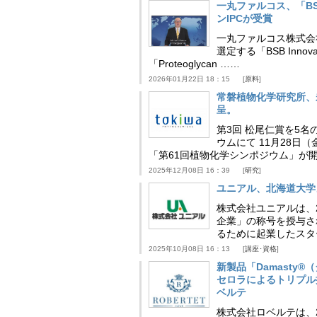
一丸ファルコス、「BSB 
ンIPCが受賞
一丸ファルコス株式会
選定する「BSB Inno
「Proteoglycan ……
2026年01月22日 18：15
原料
常磐植物化学研究所、
呈。
第3回 松尾仁賞を5名
ウムにて 11月28
「第61回植物化学シンポジウム」が
2025年12月08日 16：39
研究
ユニアル、北海道大学
株式会社ユニアルは、
企業」の称号を授与さ
るために起業したスタ
2025年10月08日 16：13
講座･資格
新製品「Damasty®
セロラによるトリプル
ベルテ
株式会社ロベルテは、2