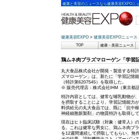
健康と美容のニュースなら健康美容EXPOニ
健康美容EXPO
健康美容EXPOニュース
TOP
健康・美容ニュース
鶏ムネ肉プラズマローゲン「学習記
丸大食品株式会社が開発・製造する特
ズマローゲン」は、新たに「学習記憶
（特許第6207545）を取得した。
※ 販売代理店：株式会社IHM（東京都
特許内容としては、健常な哺乳動物が
を摂取することにより、学習記憶能力
料供給元の丸大食品では、既に「抗中
神経細胞新製剤」の物質特許も取得し
現在はヒト臨床試験（対象：健常人）
る。これは健常な男女に、鶏ムネ肉プラ
を12週間連続して摂取してもらい、無
その結果、認知機能テスト（アーバン