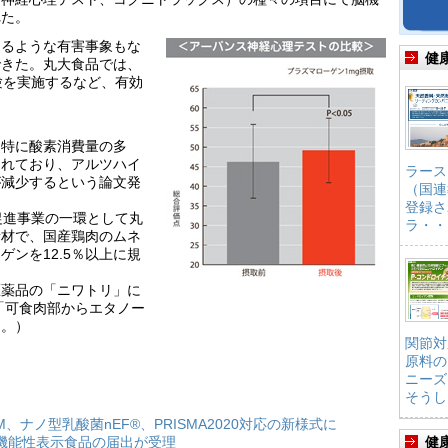
れた。
なるような有害事象もな
健
できた。丸大食品では、
験を実施するなど、有効
。特に酸素消費量の多
まれており、アルツハイ
ラース
が減少するという論文発
（国連
登録さ
促進事業の一環として丸
ラ・・
素材で、国産鶏肉のムネ
ンを12.5％以上に規
医薬品の「ニワトリ」に
「可食肉部からエタノー
る。）
関節対
原料の
ニーズ
そうし
HM、ナノ型乳酸菌nEF®、PRISMA2020対応の新様式に
機能性表示食品の届出が受理
健