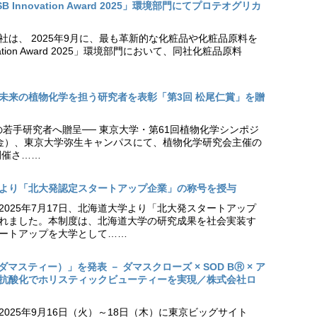
Innovation Award 2025」環境部門にてプロテオグリカ
社は、 2025年9月に、最も革新的な化粧品や化粧品原料を
vation Award 2025」環境部門において、同社化粧品原料
未来の植物化学を担う研究者を表彰「第3回 松尾仁賞」を贈
の若手研究者へ贈呈── 東京大学・第61回植物化学シンポジ
日（金）、東京大学弥生キャンパスにて、植物化学研究会主催の
開催さ……
より「北大発認定スタートアップ企業」の称号を授与
2025年7月17日、北海道大学より「北大発スタートアップ
れました。本制度は、北海道大学の研究成果を社会実装す
ートアップを大学として……
（ダマスティー）」を発表 － ダマスクローズ × SOD BⓇ × ア
抗酸化でホリスティックビューティーを実現／株式会社ロ
025年9月16日（火）～18日（木）に東京ビッグサイト