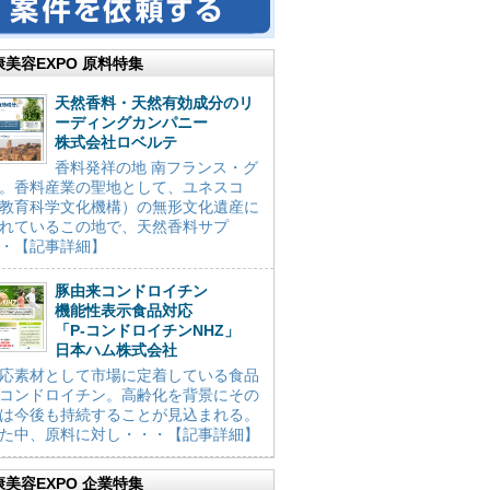
康美容EXPO 原料特集
天然香料・天然有効成分のリ
ーディングカンパニー
株式会社ロベルテ
香料発祥の地 南フランス・グ
。香料産業の聖地として、ユネスコ
教育科学文化機構）の無形文化遺産に
れているこの地で、天然香料サプ
・【記事詳細】
豚由来コンドロイチン
機能性表示食品対応
「P-コンドロイチンNHZ」
日本ハム株式会社
応素材として市場に定着している食品
コンドロイチン。高齢化を背景にその
は今後も持続することが見込まれる。
た中、原料に対し・・・【記事詳細】
康美容EXPO 企業特集