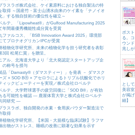
プラスラボ株式会社、ケイ素原料における独自製法の特
を取得 ～国産竹・富士山湧水由来のケイ素を「ナノイオ
化」する独自技術の優位性を確立～
ルテ、「Lipowheat®」がGulfood Manufacturing 2025
て年間最優秀機能性成分賞を受賞
ポスト
ファルコス、「BSB Innovation Award 2025」環境部
る。コ
にてプロテオグリカンIPCが受賞
ウンド
磐植物化学研究所、未来の植物化学を担う研究者を表彰
兆しが
第3回 松尾仁賞」を贈呈。
ニアル、北海道大学より「北大発認定スタートアップ企
」の称号を授与
製品「Damasty®（ダマスティー）」を発表 － ダマスク
ーズ × SOD BⓇ × アセロラによるトリプル抗酸化でホリ
ティックビューティーを実現／株式会社ロベルテ
として
美容室
ベルテ、大学野球選手の疲労回復に「SOD B®」が有効
が掲げ
ある可能性を確認 ― 鹿屋体育大学と株式会社ロベルテ
細】
共同研究 ―
プラスラボ、独自開発の水素・食用炭パウダー製造法で
許取得
磐植物化学研究所、【米国・大規模な臨床試験】ラフマ
抽出物がストレス、睡眠の改善に顕著な効果を示す