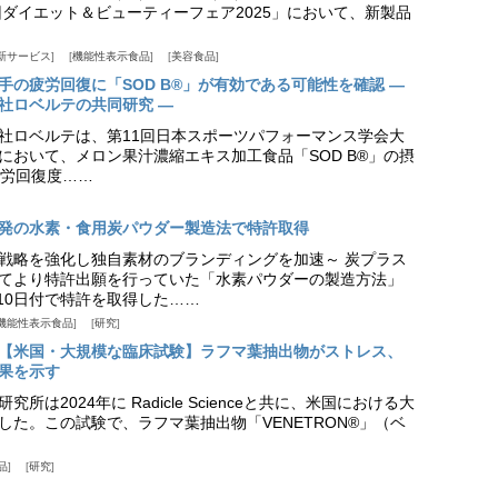
ダイエット＆ビューティーフェア2025」において、新製品
新サービス
機能性表示食品
美容食品
手の疲労回復に「SOD B®」が有効である可能性を確認 ―
社ロベルテの共同研究 ―
社ロベルテは、第11回日本スポーツパフォーマンス学会大
日）において、メロン果汁濃縮エキス加工食品「SOD B®」の摂
労回復度……
発の水素・食用炭パウダー製造法で特許取得
戦略を強化し独自素材のブランディングを加速～ 炭プラス
てより特許出願を行っていた「水素パウダーの製造方法」
月10日付で特許を取得した……
機能性表示食品
研究
【米国・大規模な臨床試験】ラフマ葉抽出物がストレス、
果を示す
所は2024年に Radicle Scienceと共に、米国における大
した。この試験で、ラフマ葉抽出物「VENETRON®」（ベ
品
研究