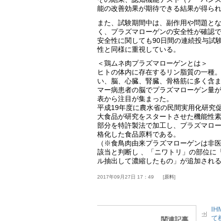
能の改善効果が期待できる結果が得ら
また、試験期間中は、副作用や問題と
く、プラズマローゲンの安全性が確認
安全性に関しても90日間の連続投与試
性と同様に重視している。
＜鶏ムネ肉プラズマローゲンとは＞
ヒトの体内に存在するリン脂質の一種
い、脳、心臓、腎臓、骨格筋に多く含
マー病患者の脳でプラズマローゲン量
表から注目が集まった。
平成19年度に農水省の民間実用化研究
大食品が研究をスタートさせた機能性
部分を特許製法で加工し、プラズマローゲ
格化した食品原料である。
（※食鳥肉由来プラズマローゲンは非
該当と判断し 、「ニワトリ」の部位に
ル抽出して濃縮したもの」が追加され
2017年09月27日 17：49
原料
I
て
関連記事