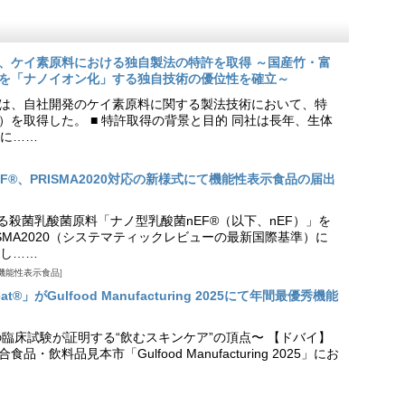
、ケイ素原料における独自製法の特許を取得 ～国産竹・富
を「ナノイオン化」する独自技術の優位性を確立～
は、自社開発のケイ素原料に関する製法技術において、特
9号）を取得した。 ■ 特許取得の背景と目的 同社は長年、生体
に……
EF®、PRISMA2020対応の新様式にて機能性表示食品の届出
る殺菌乳酸菌原料「ナノ型乳酸菌nEF®（以下、nEF）」を
SMA2020（システマティックレビューの最新国際基準）に
し……
機能性表示食品
t®」がGulfood Manufacturing 2025にて年間最優秀機能
の臨床試験が証明する“飲むスキンケア”の頂点〜 【ドバイ】
・飲料品見本市「Gulfood Manufacturing 2025」にお