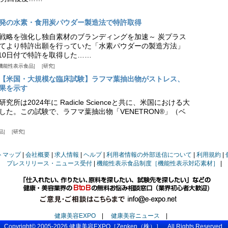
発の水素・食用炭パウダー製造法で特許取得
戦略を強化し独自素材のブランディングを加速～ 炭プラス
てより特許出願を行っていた「水素パウダーの製造方法」
月10日付で特許を取得した……
機能性表示食品
研究
【米国・大規模な臨床試験】ラフマ葉抽出物がストレス、
果を示す
所は2024年に Radicle Scienceと共に、米国における大
した。この試験で、ラフマ葉抽出物「VENETRON®」（ベ
品
研究
トマップ
会社概要
求人情報
ヘルプ
利用者情報の外部送信について
利用規約
プレスリリース・ニュース受付
機能性表示食品制度［機能性表示対応素材］
健康美容EXPO
|
健康美容ニュース
|
Copyright© 2005-2026
健康美容EXPO
［Zenken（株）］ All Rights Reserved.