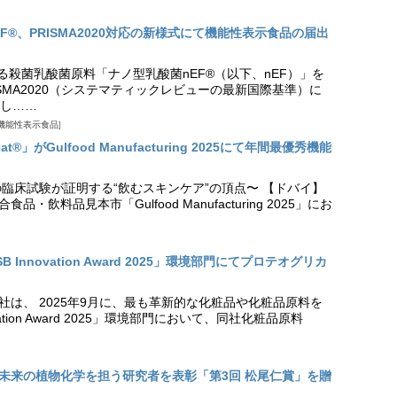
EF®、PRISMA2020対応の新様式にて機能性表示食品の届出
る殺菌乳酸菌原料「ナノ型乳酸菌nEF®（以下、nEF）」を
SMA2020（システマティックレビューの最新国際基準）に
し……
機能性表示食品
t®」がGulfood Manufacturing 2025にて年間最優秀機能
の臨床試験が証明する“飲むスキンケア”の頂点〜 【ドバイ】
・飲料品見本市「Gulfood Manufacturing 2025」にお
Innovation Award 2025」環境部門にてプロテオグリカ
社は、 2025年9月に、最も革新的な化粧品や化粧品原料を
vation Award 2025」環境部門において、同社化粧品原料
未来の植物化学を担う研究者を表彰「第3回 松尾仁賞」を贈