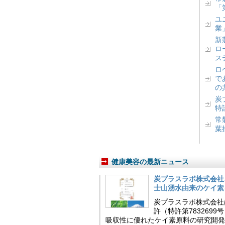
「
ユ
業
新
ロ
ス
ロ
で
の
炭
特
常
葉
健康美容の最新ニュース
炭プラスラボ株式会社
士山湧水由来のケイ素
炭プラスラボ株式会社
許（特許第783269
吸収性に優れたケイ素原料の研究開発