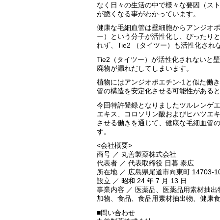
なく日々の生活の中で様々な要因（ス
が脆くなる事がわかっています。
健康な毛細血管は壁細胞からアンジオポエ
ー）という分子が活性化し、ぴったりと
れず、Tie2 （タイツー）も活性化さ
Tie2（タイツー）が活性化されない
廃物が漏れだしてしまいます。
植物にはアンジオポエチン-1と似た働
管の構造を安定化させる可能性がある
今回特許登録となりましたツルレンゲ
エキス、コロソリン酸およびヒハツエキス
させる働きを通じて、健康な毛細血管
す。
<会社概要>
商号 ／ 丸善製薬株式会社
代表者 ／ 代表取締役 日暮 泰広
所在地 ／ 広島県尾道市向東町 14703-1
設立 ／ 昭和 24 年 7 月 13 日
事業内容 ／ 医薬品、医薬品用素材抽
加物、食品、食品用素材抽出物、健康
■問い合わせ