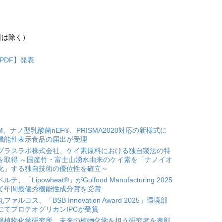
祝日は除く）
PDF】発表
HM、ナノ型乳酸菌nEF®、PRISMA2020対応の新様式に
機能性表示食品の届出が受理
プラスラボ株式会社、ケイ素原料における独自製法の特
を取得 ～国産竹・富士山湧水由来のケイ素を「ナノイオ
化」する独自技術の優位性を確立～
ルテ、「Lipowheat®」がGulfood Manufacturing 2025
て年間最優秀機能性成分賞を受賞
ファルコス、「BSB Innovation Award 2025」環境部
にてプロテオグリカンIPCが受賞
磐植物化学研究所、未来の植物化学を担う研究者を表彰