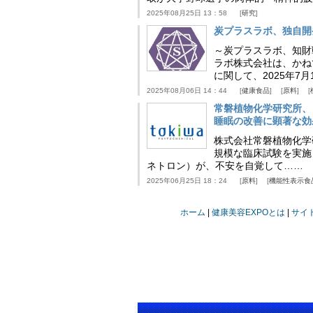
2025年08月25日 13：58
研究
炭プラスラボ、独自開
～炭プラスラボ、知財
ラボ株式会社は、かね
に関して、2025年7
2025年08月06日 14：44
健康食品
原料
常磐植物化学研究所、
睡眠の改善に顕著な効
株式会社常磐植物化学研究
規模な臨床試験を実施
ネトロン）が、不安を自覚して……
2025年06月25日 18：24
原料
機能性表示食
ホーム
健康美容EXPOとは
サイ