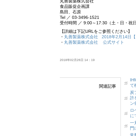
丸善製薬株式会社
食品販促企画課
島田、石原
Tel ／ 03-3496-1521
受付時間 ／ 9:00～17:30（土・日・
【詳細は下記URLをご参照ください】
・
丸善製薬株式会社 2018年2月14日【
・
丸善製薬株式会社 公式サイト
2018年02月26日 14：19
I
て
関連記事
炭
許
ン
ロベ
に
一丸
門
常