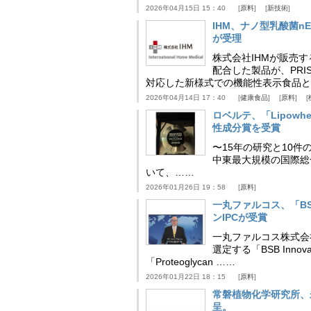
2026年04月15日 15：40
原料
新技術
IHM、ナノ型乳酸菌n
が受理
株式会社IHMが販売す
配合した製品が、PRI
対応した新様式での機能性表示食品と
2026年04月14日 17：40
健康食品
原料
ロベルテ、「Lipowhea
性成分賞を受賞
〜15年の研究と10件
中東最大規模の国際総合食品
いて、……
2026年01月26日 19：58
原料
一丸ファルコス、「BSB 
ンIPCが受賞
一丸ファルコス株式会
選定する「BSB Inno
「Proteoglycan ……
2026年01月22日 18：15
原料
常磐植物化学研究所、
呈。