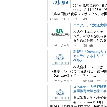
第3回 松尾仁賞を5名
ウムにて 11月28
「第61回植物化学シンポジウム」が
2025年12月08日 16：39
研究
ユニアル、北海道大学
株式会社ユニアルは、
企業」の称号を授与さ
るために起業したスタ
2025年10月08日 16：13
講座･資格
新製品「Damasty®
セロラによるトリプル
ベルテ
株式会社ロベルテは、2
（西ホール）にて開催される「第24回
「Damasty®（ダマスティ……
2025年09月08日 11：01
健康食品
原料
ロベルテ、大学野球選
鹿屋体育大学と株式会
鹿屋体育大学と株式会
会（2025年7月30
取が大学野球選手の肉体的・精神的疲