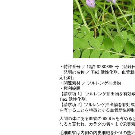
・特許番号 ／ 特許 6280685 号（登録日 2
・発明の名称 ／ Tie2 活性化剤、
定化剤」
・関連素材 ／ ツルレンゲ抽出物
・権利範囲
【請求項 1】 ツルレンゲ抽出物を有効
Tie2 活性化剤。
【請求項 2】ツルレンゲ抽出物を有効成
を有することを特徴とする血管新生抑
人間の体にある血管の 99.9％を占め
なると言われ、カラダの隅々まで栄養
毛細血管は内側の内皮細胞を外側の壁