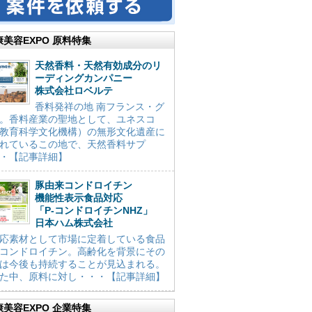
康美容EXPO 原料特集
天然香料・天然有効成分のリ
ーディングカンパニー
株式会社ロベルテ
香料発祥の地 南フランス・グ
。香料産業の聖地として、ユネスコ
教育科学文化機構）の無形文化遺産に
れているこの地で、天然香料サプ
・【記事詳細】
豚由来コンドロイチン
機能性表示食品対応
「P-コンドロイチンNHZ」
日本ハム株式会社
応素材として市場に定着している食品
コンドロイチン。高齢化を背景にその
は今後も持続することが見込まれる。
た中、原料に対し・・・【記事詳細】
康美容EXPO 企業特集