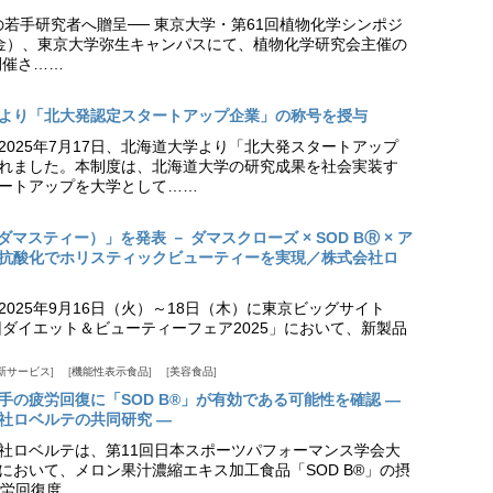
の若手研究者へ贈呈── 東京大学・第61回植物化学シンポジ
日（金）、東京大学弥生キャンパスにて、植物化学研究会主催の
開催さ……
より「北大発認定スタートアップ企業」の称号を授与
2025年7月17日、北海道大学より「北大発スタートアップ
れました。本制度は、北海道大学の研究成果を社会実装す
ートアップを大学として……
（ダマスティー）」を発表 － ダマスクローズ × SOD BⓇ × ア
抗酸化でホリスティックビューティーを実現／株式会社ロ
025年9月16日（火）～18日（木）に東京ビッグサイト
ダイエット＆ビューティーフェア2025」において、新製品
新サービス
機能性表示食品
美容食品
手の疲労回復に「SOD B®」が有効である可能性を確認 ―
社ロベルテの共同研究 ―
社ロベルテは、第11回日本スポーツパフォーマンス学会大
日）において、メロン果汁濃縮エキス加工食品「SOD B®」の摂
労回復度……