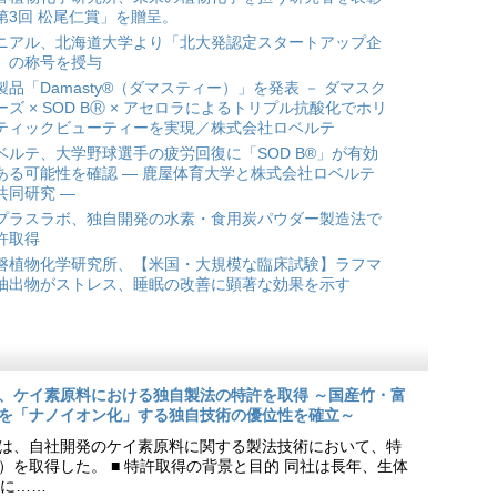
第3回 松尾仁賞」を贈呈。
ニアル、北海道大学より「北大発認定スタートアップ企
」の称号を授与
製品「Damasty®（ダマスティー）」を発表 － ダマスク
ーズ × SOD BⓇ × アセロラによるトリプル抗酸化でホリ
ティックビューティーを実現／株式会社ロベルテ
ベルテ、大学野球選手の疲労回復に「SOD B®」が有効
ある可能性を確認 ― 鹿屋体育大学と株式会社ロベルテ
共同研究 ―
プラスラボ、独自開発の水素・食用炭パウダー製造法で
許取得
磐植物化学研究所、【米国・大規模な臨床試験】ラフマ
抽出物がストレス、睡眠の改善に顕著な効果を示す
、ケイ素原料における独自製法の特許を取得 ～国産竹・富
を「ナノイオン化」する独自技術の優位性を確立～
は、自社開発のケイ素原料に関する製法技術において、特
9号）を取得した。 ■ 特許取得の背景と目的 同社は長年、生体
に……