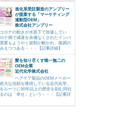
進化系受託製造のアンプリー
が提案する「マーケティング
連動型OEM」
株式会社アンプリー
コロナの動きが水面下で加速してい
ロナ禍で減速を余儀なくされたインバ
需要もようやく規制が解かれ、復調の
みえつつある・・・【記事詳細】
髪を知り尽くす唯一無二の
OEM企業
近代化学株式会社
ヘアケア製品のOEMメーカー
絶大な信頼を獲得している近代化学。
をルーツに90年以上の歴史を刻む同社
るのは「幸せ」という・・・【記事詳