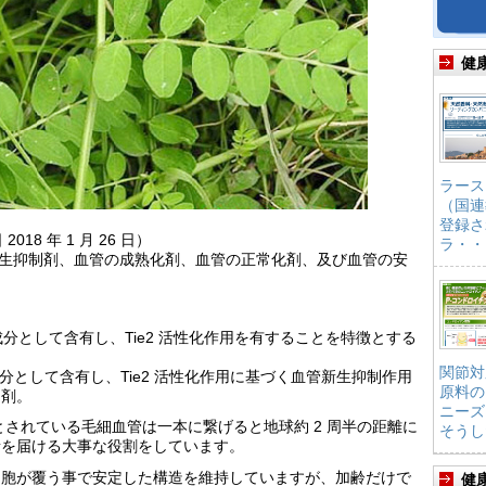
健
ラース
（国連
登録さ
018 年 1 月 26 日）
ラ・・
血管新生抑制剤、血管の成熟化剤、血管の正常化剤、及び血管の安
成分として含有し、Tie2 活性化作用を有することを特徴とする
関節対
分として含有し、Tie2 活性化作用に基づく血管新生抑制作用
原料の
制剤。
ニーズ
るとされている毛細血管は一本に繋げると地球約 2 周半の距離に
そうし
素を届ける大事な役割をしています。
細胞が覆う事で安定した構造を維持していますが、加齢だけで
健