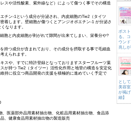
トレスや活性酸素、紫外線など）によって傷つく事でその構造
チン-1という成分が分泌され、内皮細胞のTie2（タイツ
密着します。壁細胞が傷つくとアンジオポエチン-1 が分泌さ
れなくなります。
ポスト
と壁細胞と内皮細胞が剥がれて隙間が出来てしまい、栄養分や?
る。コ
ウンド
兆しが
きを持つ成分が含まれており、その成分を摂取する事で毛細血
と考えられます。
エキスや、すでに特許登録となっておりますスターフルーツ葉
が持つ Tie2（タイツー）活性化作用と地管の構造を安定化
の維持に役立つ商品開発の支援を積極的に進めていく予定で
として
美容室
が掲げ
細】
0
出物、医薬部外品用素材抽出物、化粧品用素材抽出物、食品添
食品、健康食品用素材抽出物の製造販売