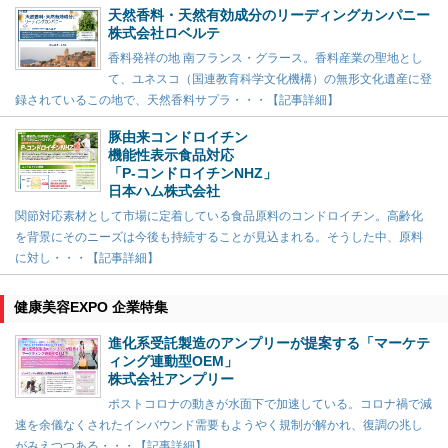
天然香料・天然有効成分のリーディングカンパニー
株式会社ロベルテ
香料発祥の地 南フランス・グラース。香料産業の聖地とし
て、ユネスコ（国連教育科学文化機構）の無形文化遺産に登
録されているこの地で、天然香料サプラ・・・【記事詳細】
豚由来コンドロイチン
機能性表示食品対応
「P-コンドロイチンNHZ」
日本ハム株式会社
関節対応素材として市場に定着している食品原料のコンドロイチン。高齢化
を背景にそのニーズは今後も持続することが見込まれる。そうした中、原料
に対し・・・【記事詳細】
健康美容EXPO 企業特集
進化系受託製造のアンプリーが提案する「マーケテ
ィング連動型OEM」
株式会社アンプリー
ポストコロナの動きが水面下で加速している。コロナ禍で減
速を余儀なくされたインバウンド需要もようやく規制が解かれ、復調の兆し
がみえつつある・・・【記事詳細】