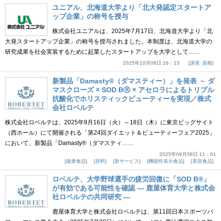
ユニアル、北海道大学より「北大発認定スタートア
ップ企業」の称号を授与
株式会社ユニアルは、2025年7月17日、北海道大学より「北
大発スタートアップ企業」の称号を授与されました。本制度は、北海道大学の
研究成果を社会実装するために起業したスタートアップを大学として……
2025年10月08日 16：13
講座･資格
新製品「Damasty®（ダマスティー）」を発表 － ダ
マスクローズ × SOD BⓇ × アセロラによるトリプル
抗酸化でホリスティックビューティーを実現／株式
会社ロベルテ
株式会社ロベルテは、2025年9月16日（火）～18日（木）に東京ビッグサイト
（西ホール）にて開催される「第24回ダイエット＆ビューティーフェア2025」
において、新製品「Damasty®（ダマスティ……
2025年09月08日 11：01
健康食品
原料
新サービス
機能性表示食品
美容食品
ロベルテ、大学野球選手の疲労回復に「SOD B®」
が有効である可能性を確認 ― 鹿屋体育大学と株式会
社ロベルテの共同研究 ―
鹿屋体育大学と株式会社ロベルテは、第11回日本スポーツパ