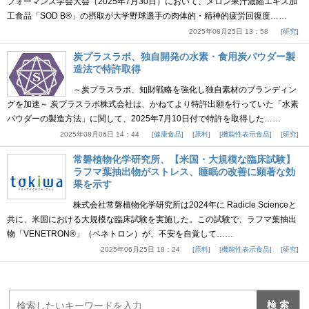
フォーマンス学会大会（2025年7月30日）において、メロン果汁濃縮エキス加
工食品「SOD B®」の摂取が大学野球選手の肉体的・精神的疲労回復度……
2025年08月25日 13：58
研究
炭プラスラボ、独自開発の水素・食用炭パウダー製
造法で特許取得
～炭プラスラボ、知財戦略を強化し独自素材のブランディン
グを加速～ 炭プラスラボ株式会社は、かねてより特許出願を行っていた「水素
パウダーの製造方法」に関して、2025年7月10日付で特許を取得した……
2025年08月06日 14：44
健康食品
原料
機能性表示食品
研究
常磐植物化学研究所、【米国・大規模な臨床試験】
ラフマ葉抽出物がストレス、睡眠の改善に顕著な効
果を示す
株式会社常磐植物化学研究所は2024年に Radicle Scienceと
共に、米国における大規模な臨床試験を実施した。この試験で、ラフマ葉抽出
物「VENETRON®」（ベネトロン）が、不安を自覚して……
2025年06月25日 18：24
原料
機能性表示食品
研究