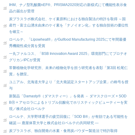
IHM、ナノ型乳酸菌nEF®、PRISMA2020対応の新様式にて機能性表示食
品の届出が受理
炭プラスラボ株式会社、ケイ素原料における独自製法の特許を取得 ～国
産竹・富士山湧水由来のケイ素を「ナノイオン化」する独自技術の優位性
を確立～
ロベルテ、「Lipowheat®」がGulfood Manufacturing 2025にて年間最優
秀機能性成分賞を受賞
一丸ファルコス、「BSB Innovation Award 2025」環境部門にてプロテオ
グリカンIPCが受賞
常磐植物化学研究所、未来の植物化学を担う研究者を表彰「第3回 松尾仁
賞」を贈呈。
ユニアル、北海道大学より「北大発認定スタートアップ企業」の称号を授
与
新製品「Damasty®（ダマスティー）」を発表 － ダマスクローズ × SOD
BⓇ × アセロラによるトリプル抗酸化でホリスティックビューティーを実
現／株式会社ロベルテ
ロベルテ、大学野球選手の疲労回復に「SOD B®」が有効である可能性を
確認 ― 鹿屋体育大学と株式会社ロベルテの共同研究 ―
炭プラスラボ、独自開発の水素・食用炭パウダー製造法で特許取得