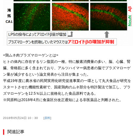
<鶏ムネ肉プラズマローゲンとは>
ヒトの体内に存在するリン脂質の一種。特に酸素消費量の多い、脳、心臓、腎
臓、骨格筋に多く含まれており、アルツハイマー病患者の脳でプラズマローゲ
ン量が減少するという論文発表から注目が集まった。
平成19年度に農水省の民間実用化研究促進事業の一環として丸大食品が研究を
スタートさせた機能性素材で、国産鶏肉のムネ部分を特許製法で加工し、プラ
ズマローゲンを12.5％以上に規格化した食品原料である。
※同原料は2018年4月に食薬区分改正通知による非医薬品と判断された。
2018年05月24日 10：30
原料
関連記事