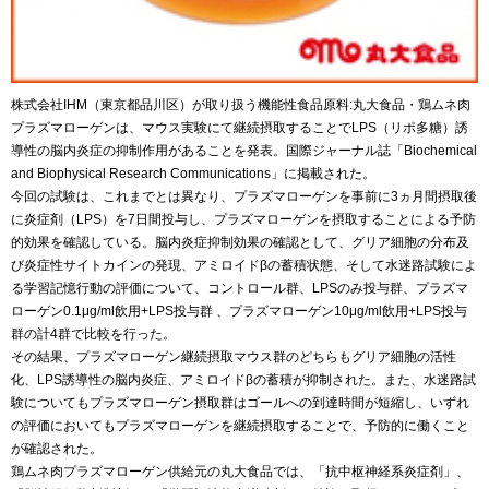
株式会社IHM（東京都品川区）が取り扱う機能性食品原料:丸大食品・鶏ムネ肉
プラズマローゲンは、マウス実験にて継続摂取することでLPS（リポ多糖）誘
導性の脳内炎症の抑制作用があることを発表。国際ジャーナル誌「Biochemical
and Biophysical Research Communications」に掲載された。
今回の試験は、これまでとは異なり、プラズマローゲンを事前に3ヵ月間摂取後
に炎症剤（LPS）を7日間投与し、プラズマローゲンを摂取することによる予防
的効果を確認している。脳内炎症抑制効果の確認として、グリア細胞の分布及
び炎症性サイトカインの発現、アミロイドβの蓄積状態、そして水迷路試験によ
る学習記憶行動の評価について、コントロール群、LPSのみ投与群、プラズマ
ローゲン0.1μg/ml飲用+LPS投与群 、プラズマローゲン10μg/ml飲用+LPS投与
群の計4群で比較を行った。
その結果、プラズマローゲン継続摂取マウス群のどちらもグリア細胞の活性
化、LPS誘導性の脳内炎症、アミロイドβの蓄積が抑制された。また、水迷路試
験についてもプラズマローゲン摂取群はゴールへの到達時間が短縮し、いずれ
の評価においてもプラズマローゲンを継続摂取することで、予防的に働くこと
が確認された。
鶏ムネ肉プラズマローゲン供給元の丸大食品では、「抗中枢神経系炎症剤」、