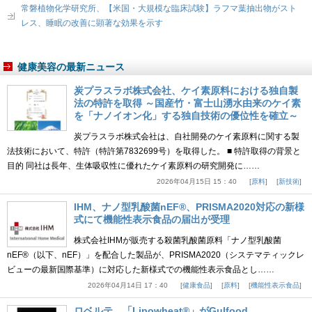
常磐植物化学研究所、【米国・大規模な臨床試験】ラフマ葉抽出物がスト
レス、睡眠の改善に顕著な効果を示す
健康美容の最新ニュース
炭プラスラボ株式会社、ケイ素原料における独自製
法の特許を取得 ～国産竹・富士山湧水由来のケイ素
を「ナノイオン化」する独自技術の優位性を確立～
炭プラスラボ株式会社は、自社開発のケイ素原料に関する製
法技術において、特許（特許第7832699号）を取得した。 ■ 特許取得の背景と
目的 同社は長年、生体吸収性に優れたケイ素原料の研究開発に……
2026年04月15日 15：40
原料
新技術
IHM、ナノ型乳酸菌nEF®、PRISMA2020対応の新様
式にて機能性表示食品の届出が受理
株式会社IHMが販売する殺菌乳酸菌原料「ナノ型乳酸菌
nEF®（以下、nEF）」を配合した製品が、PRISMA2020（システマティックレ
ビューの最新国際基準）に対応した新様式での機能性表示食品とし……
2026年04月14日 17：40
健康食品
原料
機能性表示食品
ロベルテ、「Lipowheat®」がGulfood