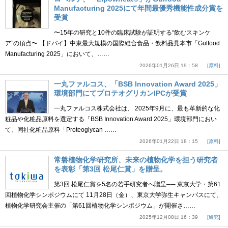
Manufacturing 2025にて年間最優秀機能性成分賞を
受賞
〜15年の研究と10件の臨床試験が証明する“飲むスキンケ
ア”の頂点〜 【ドバイ】中東最大規模の国際総合食品・飲料品見本市「Gulfood
Manufacturing 2025」において、……
2026年01月26日 19：58
原料
一丸ファルコス、「BSB Innovation Award 2025」
環境部門にてプロテオグリカンIPCが受賞
一丸ファルコス株式会社は、 2025年9月に、最も革新的な化
粧品や化粧品原料を選定する「BSB Innovation Award 2025」環境部門におい
て、同社化粧品原料「Proteoglycan ……
2026年01月22日 18：15
原料
常磐植物化学研究所、未来の植物化学を担う研究者
を表彰「第3回 松尾仁賞」を贈呈。
第3回 松尾仁賞を5名の若手研究者へ贈呈── 東京大学・第61
回植物化学シンポジウムにて 11月28日（金）、東京大学弥生キャンパスにて、
植物化学研究会主催の「第61回植物化学シンポジウム」が開催さ……
2025年12月08日 16：39
研究